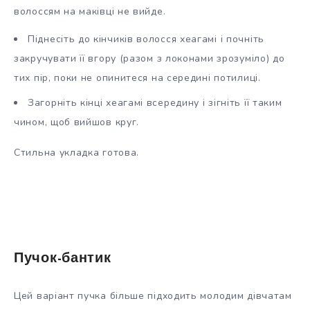
волоссям на маківці не вийде.
Піднесіть до кінчиків волосся хеагамі і почніть
закручувати її вгору (разом з локонами зрозуміло) до
тих пір, поки не опинитеся на середині потилиці.
Загорніть кінці хеагамі всередину і зігніть її таким
чином, щоб вийшов круг.
Стильна укладка готова.
Пучок-бантик
Цей варіант пучка більше підходить молодим дівчатам