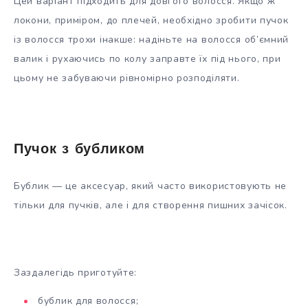
Цей варіант підходить для довгого волосся. Якщо ж
локони, приміром, до плечей, необхідно зробити пучок
із волосся трохи інакше: надіньте на волосся об’ємний
валик і рухаючись по колу заправте їх під нього, при
цьому не забуваючи рівномірно розподіляти.
Пучок з бубликом
Бублик — це аксесуар, який часто використовують не
тільки для пучків, але і для створення пишних зачісок.
Заздалегідь приготуйте:
бублик для волосся;