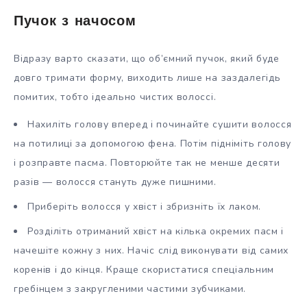
Пучок з начосом
Відразу варто сказати, що об’ємний пучок, який буде
довго тримати форму, виходить лише на заздалегідь
помитих, тобто ідеально чистих волоссі.
Нахиліть голову вперед і починайте сушити волосся
на потилиці за допомогою фена. Потім підніміть голову
і розправте пасма. Повторюйте так не менше десяти
разів — волосся стануть дуже пишними.
Приберіть волосся у хвіст і збризніть їх лаком.
Розділіть отриманий хвіст на кілька окремих пасм і
начешіте кожну з них. Начіс слід виконувати від самих
коренів і до кінця. Краще скористатися спеціальним
гребінцем з закругленими частими зубчиками.