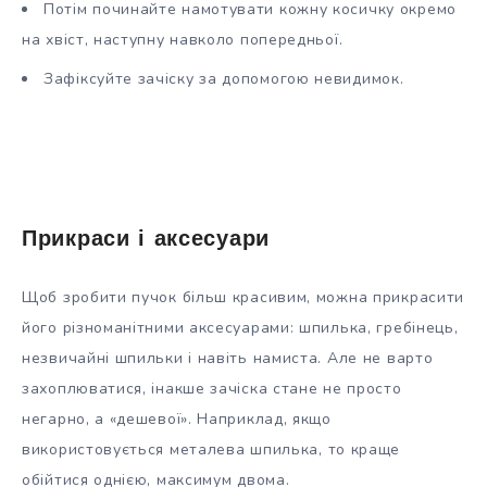
Потім починайте намотувати кожну косичку окремо
на хвіст, наступну навколо попередньої.
Зафіксуйте зачіску за допомогою невидимок.
Прикраси і аксесуари
Щоб зробити пучок більш красивим, можна прикрасити
його різноманітними аксесуарами: шпилька, гребінець,
незвичайні шпильки і навіть намиста. Але не варто
захоплюватися, інакше зачіска стане не просто
негарно, а «дешевої». Наприклад, якщо
використовується металева шпилька, то краще
обійтися однією, максимум двома.