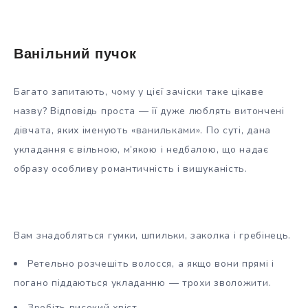
Ванільний пучок
Багато запитають, чому у цієї зачіски таке цікаве
назву? Відповідь проста — її дуже люблять витончені
дівчата, яких іменують «ванильками». По суті, дана
укладання є вільною, м’якою і недбалою, що надає
образу особливу романтичність і вишуканість.
Вам знадобляться гумки, шпильки, заколка і гребінець.
Ретельно розчешіть волосся, а якщо вони прямі і
погано піддаються укладанню — трохи зволожити.
Зробіть високий хвіст.