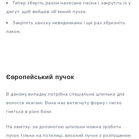
Тепер зберіть разом начесане пасма і закрутіть їх у
джгут, щоб вийшов об’ємний пучок.
Закріпіть зачіску невидимками і ще раз збризніть
лаком.
Європейський пучок
В даному випадку потрібна спеціальна шпилька для
волосся хеагамі. Вона має витягнуту форму і легко
гнеться в різні боки.
На замітку: за допомогою шпильки можна зробити
пучок тільки на потилиці, високий пучок з розпущеним