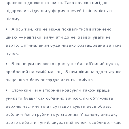
красивою
довжиною шиєю. Така зачіска вигідно
підкреслить ідеальну форму плечей і жіночність в
цілому.
А ось тим, хто не може похвалитися витонченої
шиєю — навпаки, залучати до неї зайвої уваги не
варто. Оптимальним буде низько розташована зачіска
пучок.
Власницям високого зросту не йде об’ємний пучок,
зроблений на самій маківці. З ним дівчина здається ще
вище, що з боку виглядає досить комічно.
Струнким і мініатюрним красуням також краще
уникати будь-яких об’ємних зачісок, які обтяжують
верхню частину тіла і суттєво псують весь образ,
роблячи його грубим і вульгарним. У даному випадку
варто вибрати тугий, акуратний пучок, особливо, якщо