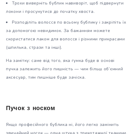
Трохи виверніть бублик навиворіт, щоб підвернути
локони і просунутися до початку хвоста.
Розподіліть волосся по всьому бублику і закріпіть їх
за допомогою невидимок. За бажанням можете
скористатися лаком для волосся і різними прикрасами
(шпилька, стрази та інші).
На замітку: саме від того, яка гумка буде в основі
пучка залежить його пишність — чим більш об’ємний
аксесуар, тим пишніше буде зачіска.
Пучок з носком
Якщо професійного бублика ні, його легко замінить
звичайний носок — одна штука з трикотажної тканини,