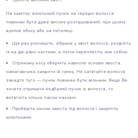
На замітку: ванільний пучок на середні волосся
повинен бути дуже високо розташований, при цьому
вузлик збоку або на потилиці.
Ще раз розчешіть, зібране у хвіст волосся, розділіть
їх на дві рівні частини, а потім переплетіть між собою.
Отриману косу оберніть навколо основи хвоста,
намагаючись закрити їй гумку. Не затягуйте волосся
занадто туго — пучок повинен бути вільним. Якщо Ви
хочете отримати недбалий пучок із волосся, то
витягніть кілька пасом назовні.
Приберіть кінчик хвоста під волосся і закріпіть
шпильками.