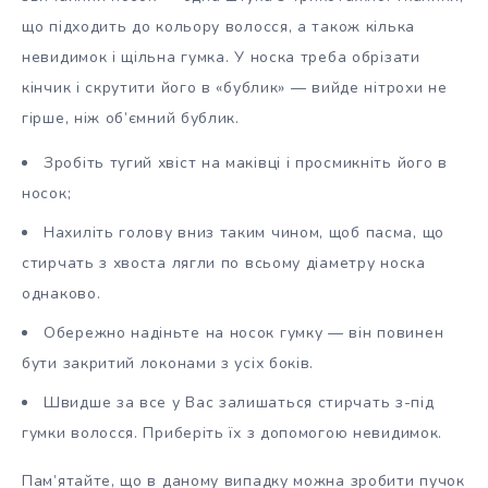
що підходить до кольору волосся, а також кілька
невидимок і щільна гумка. У носка треба обрізати
кінчик і скрутити його в «бублик» — вийде нітрохи не
гірше, ніж об’ємний бублик.
Зробіть тугий хвіст на маківці і просмикніть його в
носок;
Нахиліть голову вниз таким чином, щоб пасма, що
стирчать з хвоста лягли по всьому діаметру носка
однаково.
Обережно надіньте на носок гумку — він повинен
бути закритий локонами з усіх боків.
Швидше за все у Вас залишаться стирчать з-під
гумки волосся. Приберіть їх з допомогою невидимок.
Пам’ятайте, що в даному випадку можна зробити пучок