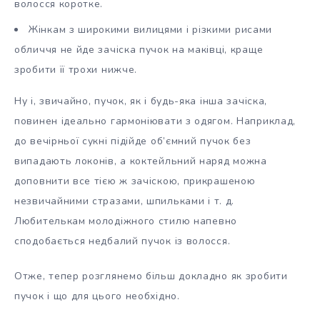
волосся коротке.
Жінкам з широкими вилицями і різкими рисами
обличчя не йде зачіска пучок на маківці, краще
зробити її трохи нижче.
Ну і, звичайно, пучок, як і будь-яка інша зачіска,
повинен ідеально гармоніювати з одягом. Наприклад,
до вечірньої сукні підійде об’ємний пучок без
випадають локонів, а коктейльний наряд можна
доповнити все тією ж зачіскою, прикрашеною
незвичайними стразами, шпильками і т. д.
Любителькам молодіжного стилю напевно
сподобається недбалий пучок із волосся.
Отже, тепер розглянемо більш докладно як зробити
пучок і що для цього необхідно.