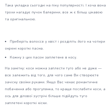
Така укладка сьогодні на піку популярності. І хоча вона
трохи нагадує пучок балерини, все ж є більш цікавою
та оригінальною.
Приберіть волосся у хвіст і розділіть його на чотири
окремі короткі пасма.
Кожну з цих пасом заплетене в косу.
На замітку: коси можна заплести туго або не дуже —
все залежить від того, для чого саме Ви створюєте
зачіску своїми руками. Якщо Вас чекає романтичне
побачення або прогулянка, то краще послабити коси, а
ось для ділової зустрічі більше підійдуть туго
заплетені короткі кіски.