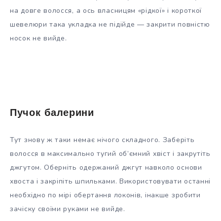
на довге волосся, а ось власницям «рідкої» і короткої
шевелюри така укладка не підійде — закрити повністю
носок не вийде.
Пучок балерини
Тут знову ж таки немає нічого складного. Заберіть
волосся в максимально тугий об’ємний хвіст і закрутіть
джгутом. Оберніть одержаний джгут навколо основи
хвоста і закріпіть шпильками. Використовувати останні
необхідно по мірі обертання локонів, інакше зробити
зачіску своїми руками не вийде.