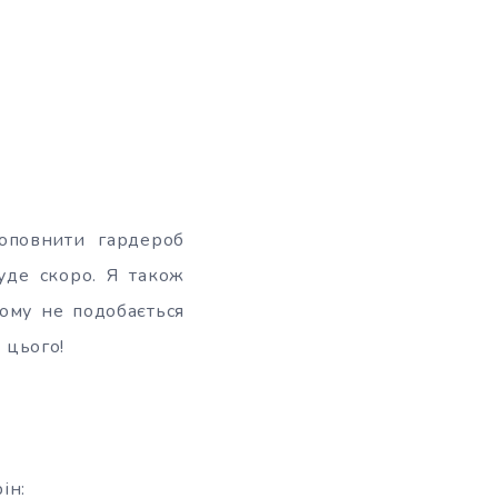
поповнити гардероб
уде скоро. Я також
ому не подобається
 цього!
ін: