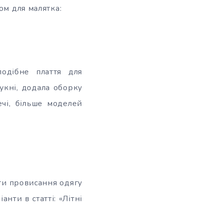
ом для малятка:
одібне плаття для
сукні, додала оборку
чі, більше моделей
гти провисання одягу
анти в статті: «Літні