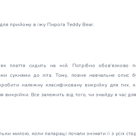
для прийому в їжу Пирога Teddy Bear.
 як плаття сидить на ній. Потрібно обов’язково 
ими сукнями до літа. Тому, повне навчальне опис б
зробити належну класифіковану викрійку для тих, к
я викрійки. Все залежить від того, чи знайду я час для
ьки милою, коли папараці почали знімати її з усіх стор