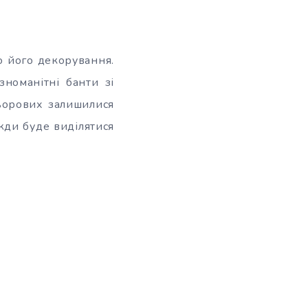
о його декорування.
зноманітні банти зі
льорових залишилися
вжди буде виділятися