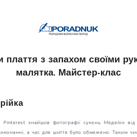
и плаття з запахом своїми ру
малятка. Майстер-клас
рійка
Pinterest знайшов фотографії суконь Меделін від 
виконанні, а час для шиття було обмежено. Таким чи