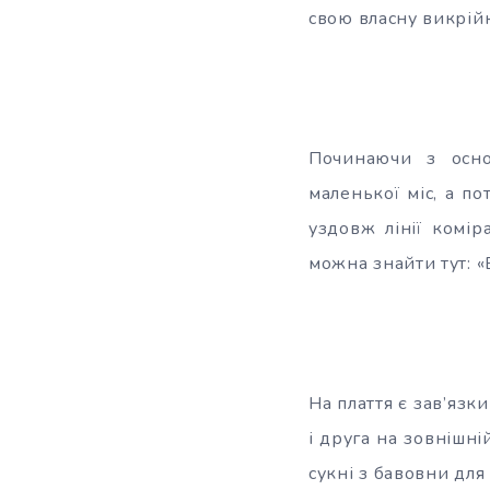
свою власну викрійк
Починаючи з осно
маленької міс, а по
уздовж лінії комі
можна знайти тут: «
На плаття є зав’язк
і друга на зовнішній
сукні з бавовни для