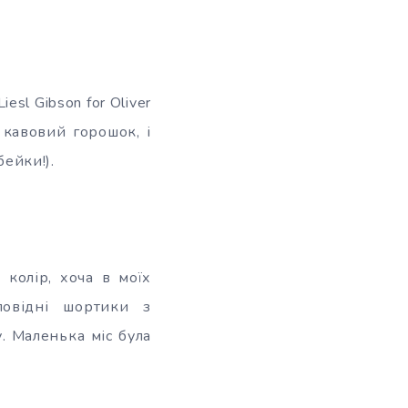
sl Gibson for Oliver
 кавовий горошок, і
бейки!).
 колір, хоча в моїх
повідні шортики з
. Маленька міс була