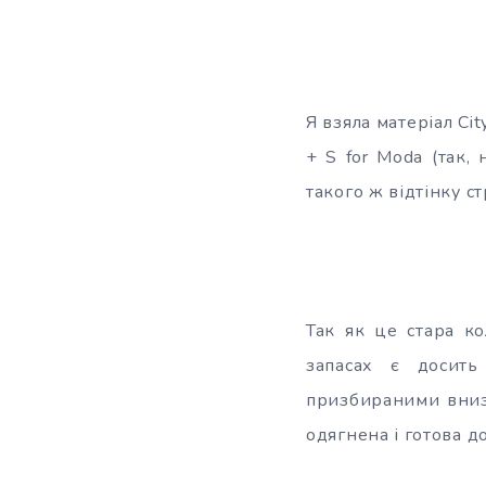
Я взяла матеріал Ci
+ S for Moda (так,
такого ж відтінку с
Так як це стара ко
запасах є досить
призбираними внизу
одягнена і готова до