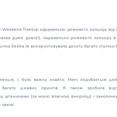
ty Weekend Treetop карамельно-рожевого кольору від Lie
 назва дуже довге!), карамельно-рожевого кольору в
трічка бейка (я використовувала досить багато стрічки 
лекція, її було важко знайти. Мені подобається цей
 багато цікавих принтів. Я також зробила від
 штанинами (за моєю власною викрійці) і заколочку
 свята!