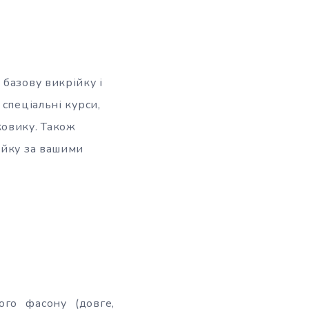
базову викрійку і
спеціальні курси,
ковику. Також
ійку за вашими
го фасону (довге,