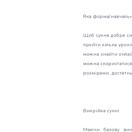
Яка форма/навчальн
Щоб сукня добре си
пройти кілька урокі
можна знайти онлай
можна скористатися
розмірами, достатнь
Викрійка сукні
Маючи базову вик