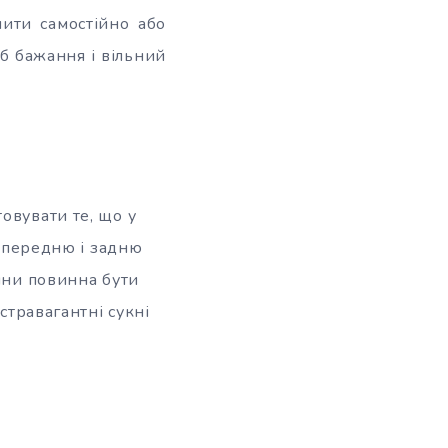
слити самостійно або
 б бажання і вільний
овувати те, що у
и передню і задню
вини повинна бути
стравагантні сукні