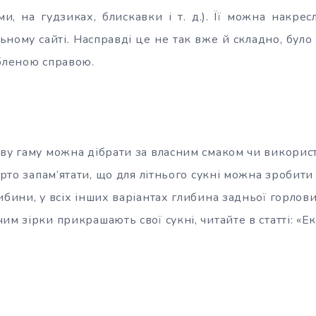
ми, на гудзиках, блискавки і т. д.). Її можна накре
ьному сайті. Насправді це не так вже й складно, було
юбленою справою.
ву гаму можна дібрати за власним смаком чи використ
Варто запам’ятати, що для літнього сукні можна зробит
ибини, у всіх інших варіантах глибина задньої горло
им зірки прикрашають свої сукні, читайте в статті: «Ек