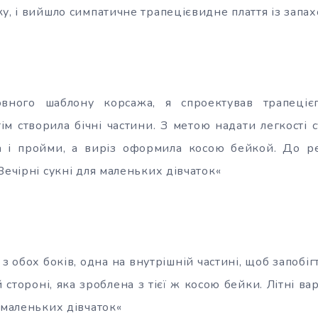
у, і вийшло симпатичне трапецієвидне плаття із запах
вного шаблону корсажа, я спроектував трапецієп
тім створила бічні частини. З метою надати легкості 
ра і пройми, а виріз оформила косою бейкой. До ре
Вечірні сукні для маленьких дівчаток«
и з обох боків, одна на внутрішній частині, щоб запобі
 стороні, яка зроблена з тієї ж косою бейки. Літні варі
 маленьких дівчаток«