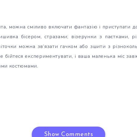
та, можна сміливо включати фантазію і приступати д
вишивка бісером, стразами; візерунки з паєтками, рі
квіточки можна зв’язати гачком або зшити з різноко
Не бійтеся експериментувати, і ваша маленька міс за
ими костюмами.
Show Comments