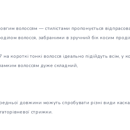
довгим волоссям — стилістами пропонується відпрасова
роділом волосся, забраними в зручний бік косим проді
на короткі тонкі волосся ідеально підійдуть всім, у к
 ламким волоссям дуже складний,
ередньої довжини можуть спробувати різні види каскад
гаторівневої стрижки.