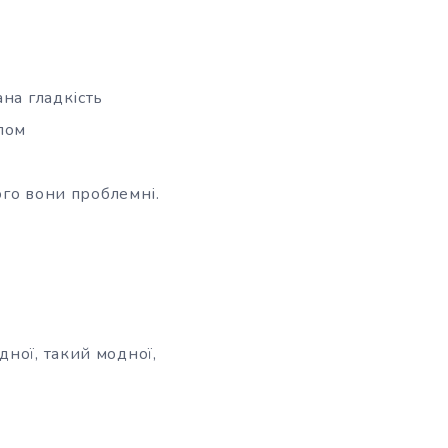
на гладкість
лом
ого вони проблемні.
ної, такий модної,