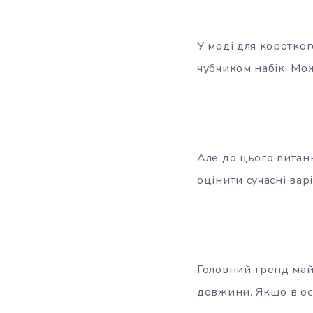
У моді для коротко
чубчиком набік. Мо
Але до цього питан
оцінити сучасні вар
Головний тренд майб
довжини. Якщо в ос