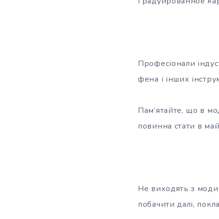
Градуированное кар
Професіонали індуст
фена і інших інстру
Пам’ятайте, що в мо
повинна стати в май
Не виходять з моди
побачити далі, пок