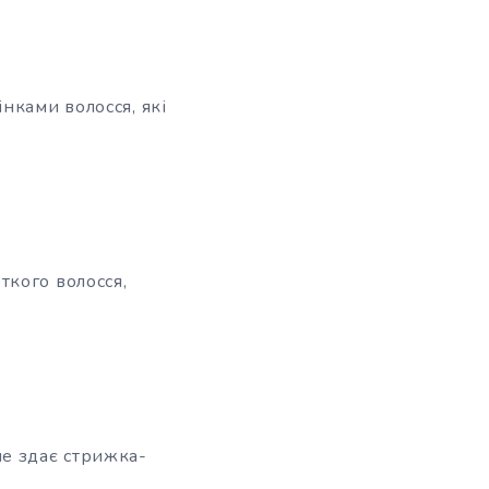
нками волосся, які
ткого волосся,
не здає стрижка-