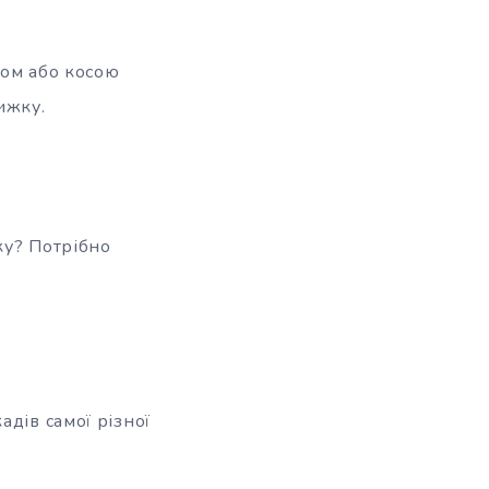
ком або косою
ижку.
ку? Потрібно
дів самої різної