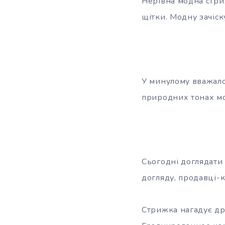
Нерівна модна стри
щітки. Модну зачіск
У минулому вважало
природних тонах мо
Сьогодні доглядати
догляду, продавці-к
Стрижка нагадує дра