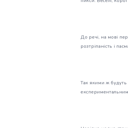
пикси. Веселі, коро
До речі, на мові пе
розтріпаність і пас
Так якими ж будуть
експериментальними