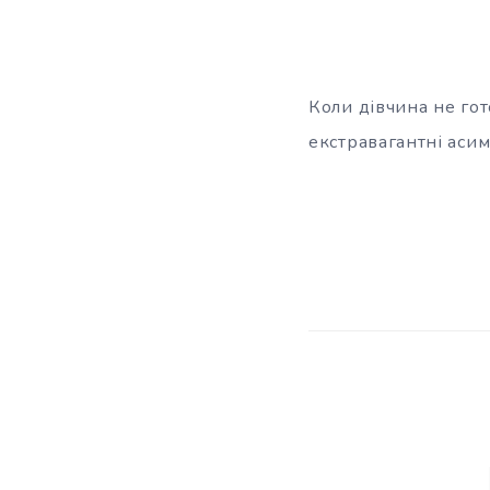
Коли дівчина не гот
екстравагантні аси