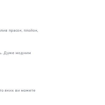
лив прасок, плойок,
сть. Дуже модним
то яких ви можете