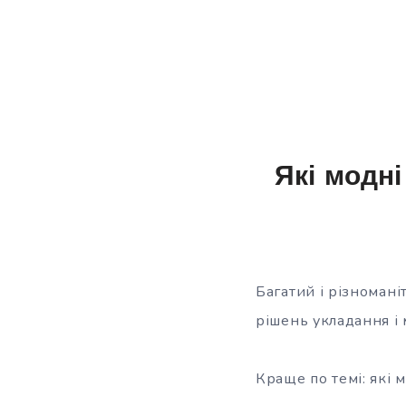
Які модні
Багатий і різномані
рішень укладання і
Краще по темі: які 