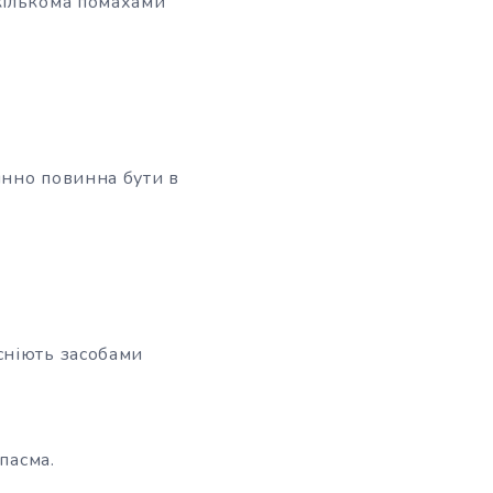
кількома помахами
інно повинна бути в
сніють засобами
пасма.