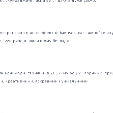
ткі, скуйовджені пасма виглядають дуже свіжо.
рукарів тощо віяння ефектно іменується пляжної текс
ма, кучеряве в класичному безладді,
 жіночі модні стрижки в 2017-му році? Творчими, пр
, креативними, яскравими і унікальними!