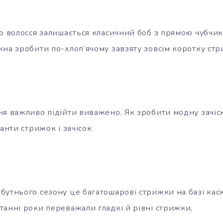
го волосся залишається класичний боб з прямою чубчи
жна зробити по-хлоп’ячому завзяту зовсім коротку стр
ня важливо підійти виважено. Як зробити модну зачіс
іанти стрижок і зачісок
утнього сезону це багатошарові стрижки на базі каска
танні роки переважали гладкі й рівні стрижки,