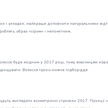
ок і укладок, найкраще доповнити натуральними відті
зроблять образ «сірим» і непомітним,
лосся буде модним у 2017 році, тому власницям коро
дрощувати. Волосся трохи нижче підборіддя
удуть виглядати асиметричні стрижки 2017. Позиції 