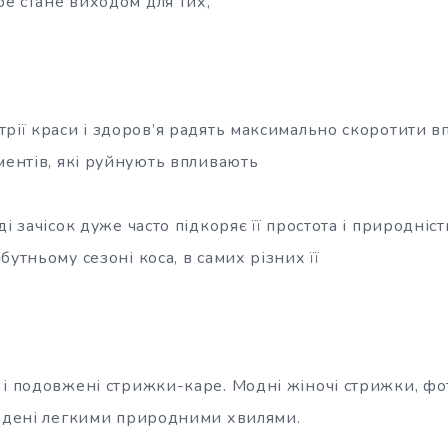
е стане виходом для тих,
рії краси і здоров’я радять максимально скоротити вп
ментів, які руйнують впливають
ді зачісок дуже часто підкоряє її простота і природні
бутньому сезоні коса, в самих різних її
 і подовжені стрижки-каре. Модні жіночі стрижки, фо
ладені легкими природними хвилями.