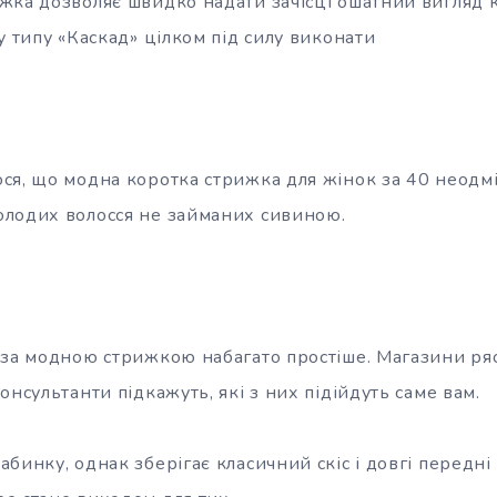
жка дозволяє швидко надати зачісці ошатний вигляд 
у типу «Каскад» цілком під силу виконати
ся, що модна коротка стрижка для жінок за 40 неодм
лодих волосся не займаних сивиною.
 за модною стрижкою набагато простіше. Магазини ря
онсультанти підкажуть, які з них підійдуть саме вам.
бинку, однак зберігає класичний скіс і довгі передні 