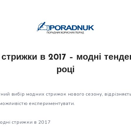
 стрижки в 2017 – модні тенден
році
тний вибір модних стрижок нового сезону, відрізняєт
 можливістю експериментувати.
модні стрижки в 2017