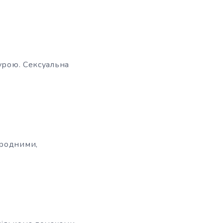
турою. Сексуальна
иродними,