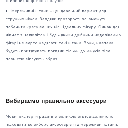
стильних кофтинок і блузок.
Мереживні штани – це ідеальний варіант для
струнких ніжок. Завдяки прозорості всі зможуть
побачити красу ваших ніг і ідеальну фігуру. Однак для
дівчат з целюлітом і будь-якими дрібними недоліками у
фігурі не варто надягати такі штани. Вони, навпаки,
будуть притягувати погляди тільки до мінусів тіла і
повністю зіпсують образ.
Вибираємо правильно аксесуари
Модні експерти радять з великою відповідальністю
підходити до вибору аксесуарів під мереживні штани.