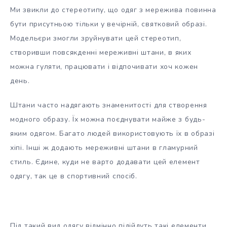
Ми звикли до стереотипу, що одяг з мережива повинна
бути присутньою тільки у вечірній, святковий образі.
Модельєри змогли зруйнувати цей стереотип,
створивши повсякденні мереживні штани, в яких
можна гуляти, працювати і відпочивати хоч кожен
день.
Штани часто надягають знаменитості для створення
модного образу. Їх можна поєднувати майже з будь-
яким одягом. Багато людей використовують їх в образі
хіпі. Інші ж додають мереживні штани в гламурний
стиль. Єдине, куди не варто додавати цей елемент
одягу, так це в спортивний спосіб.
Під такий вид одягу відмінно підійдуть такі елементи