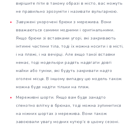
вирішите піти в такому образі в місто, вас можуть
не правильно зрозуміти і називати вульгарною.
Завужені укорочені брюки з мережива. Вони
вважаються самими модними і оригінальними.
Якщо брюки зі вставками угорі, які закривають
інтимні частини тіла, тоді їх можна носити і в місті,
і на пляжі, і на вечірці. Але якщо такої вставки
немає, тоді модельєри радять надягати довгі
майки або туніки, які будуть закривати надто
оголені місця. В іншому випадку цю модель також
можна буде надіти тільки на пляж.
Мереживні шорти. Якщо вам буде занадто
спекотно влітку в брюках, тоді можна зупинитися
на ніжних шортах з мережива. Вони також
завоювали увагу модних кутюр’є в цьому сезоні.