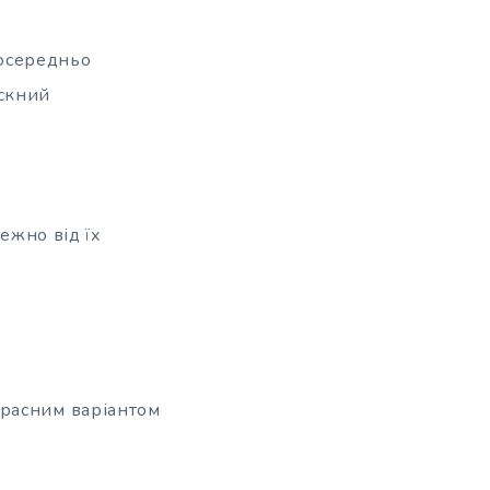
посередньо
ускний
лежно від їх
красним варіантом