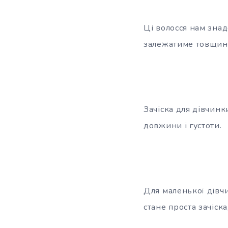
Ці волосся нам знад
залежатиме товщина
Зачіска для дівчинк
довжини і густоти.
Для маленької дівч
стане проста зачіс