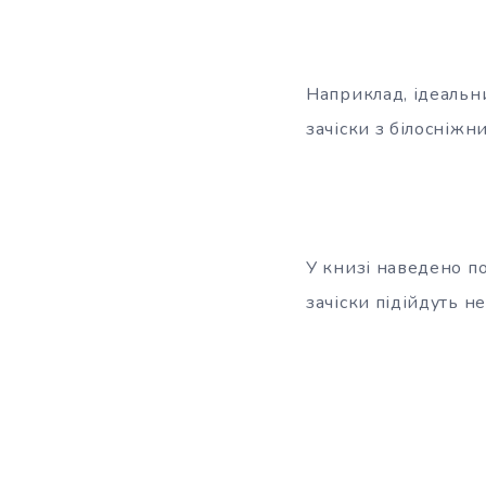
Наприклад, ідеальни
зачіски з білосніжн
У книзі наведено по
зачіски підійдуть не