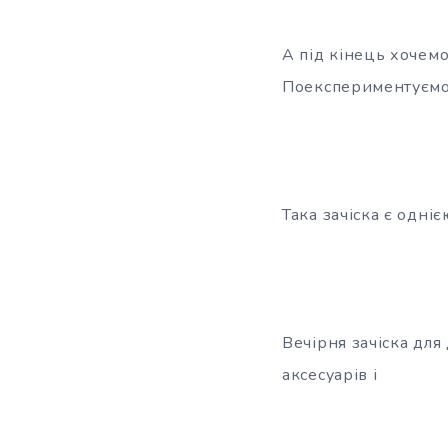
А під кінець хочемо
Поекспериментуємо
Така зачіска є одні
Вечірня зачіска для
аксесуарів і