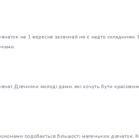
дівчаток на 1 вересня зазвичай не є надто складними.
уками.
дівчат Дівчинки молоді дами, які хочуть бути красиви
 локонами подобається більшості маленьких дівчаток. 