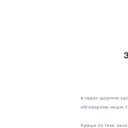
в садок щорічно уд
обговоримо модні тр
Краще по темі: зачі