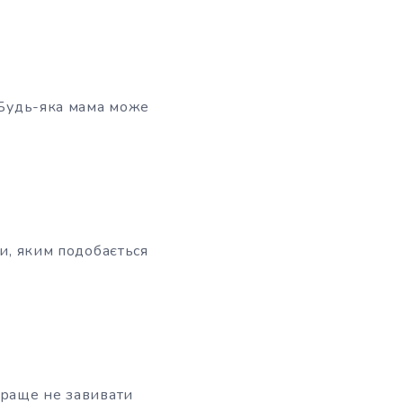
Будь-яка мама може
ми, яким подобається
Краще не завивати