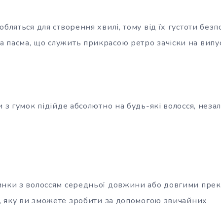
обляться для створення хвилі, тому від їх густоти без
 пасма, що служить прикрасою ретро зачіски на вип
и з гумок підійде абсолютно на будь-які волосся, неза
инки з волоссям середньої довжини або довгими пре
ка, яку ви зможете зробити за допомогою звичайних