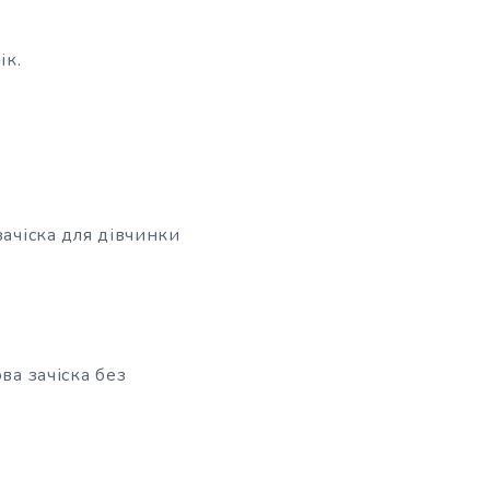
ік.
зачіска для дівчинки
ва зачіска без