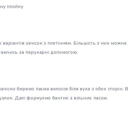
чну плойку
х варіантів зачісок з плетінням. Більшість з них можна
ртаючись за перукарні допомогою.
зачіски беремо пасма волосся біля вуха з обох сторін. 
вузлик. Далі формуємо бантик з вільних пасом,