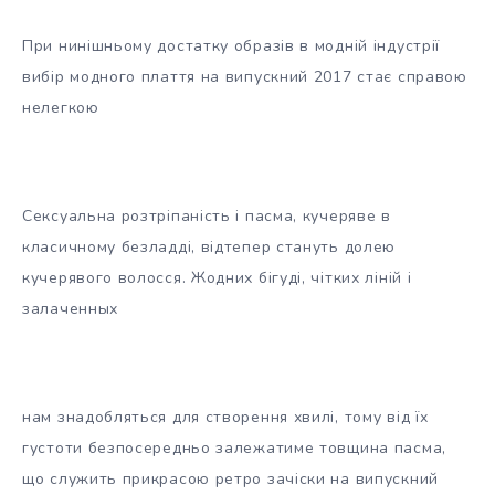
При нинішньому достатку образів в модній індустрії
вибір модного плаття на випускний 2017 стає справою
нелегкою
Сексуальна розтріпаність і пасма, кучеряве в
класичному безладді, відтепер стануть долею
кучерявого волосся. Жодних бігуді, чітких ліній і
залаченных
нам знадобляться для створення хвилі, тому від їх
густоти безпосередньо залежатиме товщина пасма,
що служить прикрасою ретро зачіски на випускний