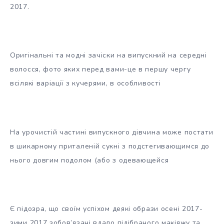
2017.
Оригінальні та модні зачіски на випускний на середні
волосся, фото яких перед вами-це в першу чергу
всілякі варіації з кучерями, в особливості
На урочистій частині випускного дівчина може постати
в шикарному приталеній сукні з подстегивающимся до
нього довгим подолом (або з одевающейся
Є підозра, що своїм успіхом деякі образи осені 2017-
зими 2017 зобов’язані вдало підібраного макіяжу та