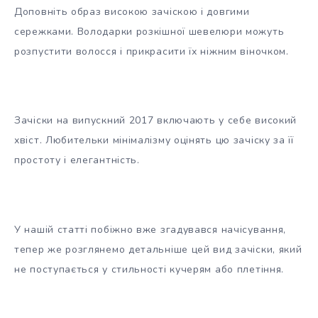
Доповніть образ високою зачіскою і довгими
сережками. Володарки розкішної шевелюри можуть
розпустити волосся і прикрасити їх ніжним віночком.
Зачіски на випускний 2017 включають у себе високий
хвіст. Любительки мінімалізму оцінять цю зачіску за її
простоту і елегантність.
У нашій статті побіжно вже згадувався начісування,
тепер же розглянемо детальніше цей вид зачіски, який
не поступається у стильності кучерям або плетіння.