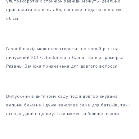
ультракоротких стрижок
завжди можуть ідеально
пригладити волосся або, навпаки, надати волоссю
об’єм,
Гарний підхід можна повторити і на новий рік і на
випускний 2017. Зроблено в Салоні краси Гримерка
Рязань. Зачіска призначена для довгого волосся
Випускний в дитячому саду подія довгоочікувана,
вельми бажане і дуже важливе саме для батьків, так і
всієї родини в цілому. Такі моменти більше ніколи