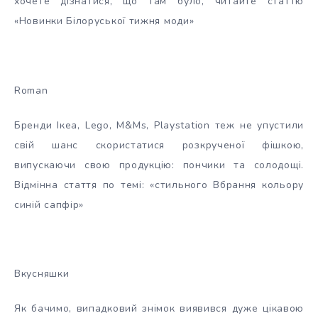
хочете дізнатися, що там було, читайте статтю
«Новинки Білоруської тижня моди»
Roman
Бренди Ікеа, Lego, M&Ms, Playstation теж не упустили
свій шанс скористатися розкрученої фішкою,
випускаючи свою продукцію: пончики та солодощі.
Відмінна стаття по темі: «стильного Вбрання кольору
синій сапфір»
Вкусняшки
Як бачимо, випадковий знімок виявився дуже цікавою