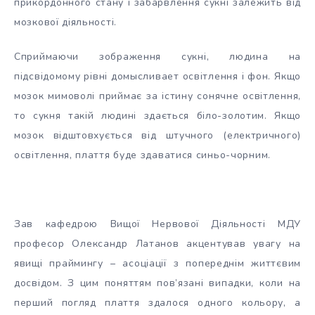
прикордонного стану і забарвлення сукні залежить від
мозкової діяльності.
Сприймаючи зображення сукні, людина на
підсвідомому рівні домысливает освітлення і фон. Якщо
мозок мимоволі приймає за істину сонячне освітлення,
то сукня такій людині здається біло-золотим. Якщо
мозок відштовхується від штучного (електричного)
освітлення, плаття буде здаватися синьо-чорним.
Зав кафедрою Вищої Нервової Діяльності МДУ
професор Олександр Латанов акцентував увагу на
явищі праймингу – асоціації з попереднім життєвим
досвідом. З цим поняттям пов’язані випадки, коли на
перший погляд плаття здалося одного кольору, а