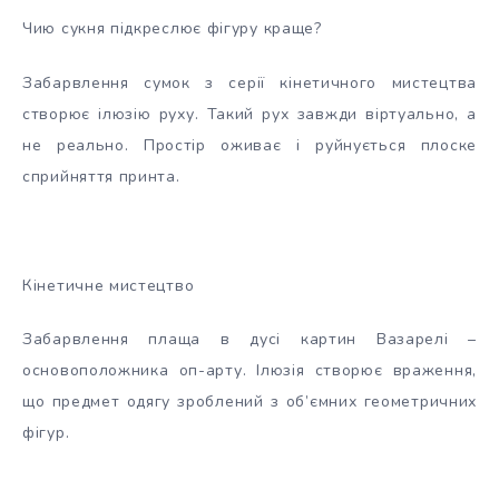
Чию сукня підкреслює фігуру краще?
Забарвлення сумок з серії кінетичного мистецтва
створює ілюзію руху. Такий рух завжди віртуально, а
не реально. Простір оживає і руйнується плоске
сприйняття принта.
Кінетичне мистецтво
Забарвлення плаща в дусі картин Вазарелі –
основоположника оп-арту. Ілюзія створює враження,
що предмет одягу зроблений з об’ємних геометричних
фігур.