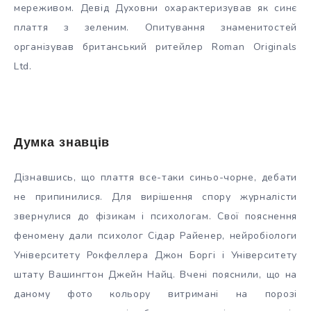
мереживом. Девід Духовни охарактеризував як синє
плаття з зеленим. Опитування знаменитостей
організував британський ритейлер Roman Originals
Ltd.
Думка знавців
Дізнавшись, що плаття все-таки синьо-чорне, дебати
не припинилися. Для вирішення спору журналісти
звернулися до фізикам і психологам. Свої пояснення
феномену дали психолог Сідар Райенер, нейробіологи
Університету Рокфеллера Джон Боргі і Університету
штату Вашингтон Джейн Найц. Вчені пояснили, що на
даному фото кольору витримані на порозі