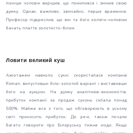
пізніше чоловік вирішив, що помилився і змінив свою
думку. Однак, важливо, звичайно, перше враження.
Професор підкреслив, що він та його колеги-чоловіки
бачать плаття золотисто-білим.
Ловити великий куш
Ажіотажем навколо сукні скористалася компанія
Roman, випустивши біло-золотий варіант і виставивши
його на аукціон. На думку аналітиків-економістів,
прибуток компанії за продаж суконь склала понад
500%. Майже все з того, що обговорюють в усьому
світі приносить прибуток. До речі, також почали
багато говорити про Білоруську тижня моди. Якщо