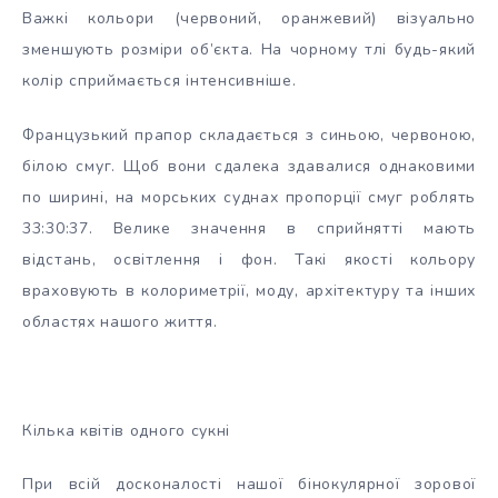
Важкі кольори (червоний, оранжевий) візуально
зменшують розміри об’єкта. На чорному тлі будь-який
колір сприймається інтенсивніше.
Французький прапор складається з синьою, червоною,
білою смуг. Щоб вони сдалека здавалися однаковими
по ширині, на морських суднах пропорції смуг роблять
33:30:37. Велике значення в сприйнятті мають
відстань, освітлення і фон. Такі якості кольору
враховують в колориметрії, моду, архітектуру та інших
областях нашого життя.
Кілька квітів одного сукні
При всій досконалості нашої бінокулярної зорової