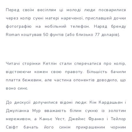
Перед своїм весіллям ці молоді люди посварилися
через колір сукні матері нареченої, приславшей дочки
фотографію на мобільний телефон. Наряд бренду
Roman коштував 50 фунтів (або близько 77 доларів).
Читачі сторінки Кетлін стали сперечатися про колір,
відстоюючи кожен свою правоту. Більшість бачили
плаття бежевим, але частина опонентів доводило, що
воно синє.
До дискусії долучилися відомі люди: Кім Кардашьян і
Джуліанна Мур вважають білим сукню із золотим
мереживом, а Каньє Уест, Джеймс Франко і Тейлор
Свіфт бачать його синім прикрашеним чорним