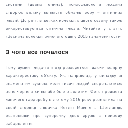
системи (двома очима), психофізіологія людини
створює велику кількість обманів зору – оптичних
ілюзій. До речі, в деяких колекціях цього сезону також
використовується оптична ілюзія. Читайте у статті:
«Весняна колекція жіночого одягу 2015 і знаменитості»
З чого все почалося
Тому думки глядачів іноді розходяться, даючи колірну
характеристику об’єкту. Як, наприклад, у випадку зі
знаменитим сукнею, коли тисячі людей сперечаються:
воно чорне з синім або біле з золотим. Фото предмета
жіночого гардеробу в лютому 2015 року розмістила на
своїй сторінці співачка Кетлін Макніл з Шотландії,
розповівши про суперечку двох друзів з приводу
забарвлення.