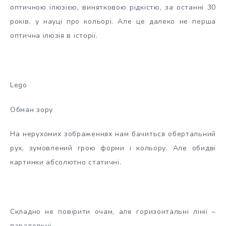
оптичною ілюзією, винятковою рідкістю, за останні 30
років, у науці про кольорі. Але це далеко не перша
оптична ілюзія в історії.
Lego
Обман зору
На нерухомих зображеннях нам бачиться обертальний
рух, зумовлений грою форми і кольору. Але обидві
картинки абсолютно статичні.
Складно не повірити очам, але горизонтальні лінії –
паралельні.