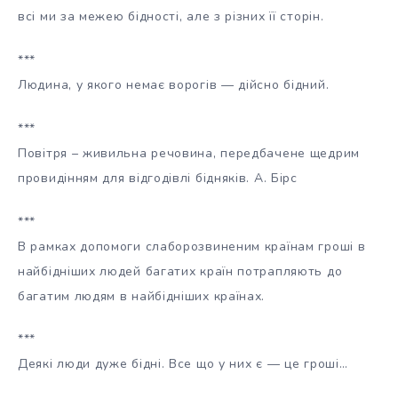
всі ми за межею бідності, але з різних її сторін.
***
Людина, у якого немає ворогів — дійсно бідний.
***
Повітря – живильна речовина, передбачене щедрим
провидінням для відгодівлі бідняків. А. Бірс
***
В рамках допомоги слаборозвиненим країнам гроші в
найбідніших людей багатих країн потрапляють до
багатим людям в найбідніших країнах.
***
Деякі люди дуже бідні. Все що у них є — це гроші…