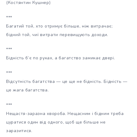
(Костянтин Кушнер)
***
Багатий той, хто отримує більше, ніж витрачає;
бідний той, чиї витрати перевищують доходи.
***
Бідність б’є по руках, а багатство замикає двері.
***
Відсутність багатства — це ще не бідність. Бідність —
це жага багатства.
***
Нещастя-заразна хвороба. Нещасним і бідним треба
цуратися один від одного, щоб ще більше не
заразитися.