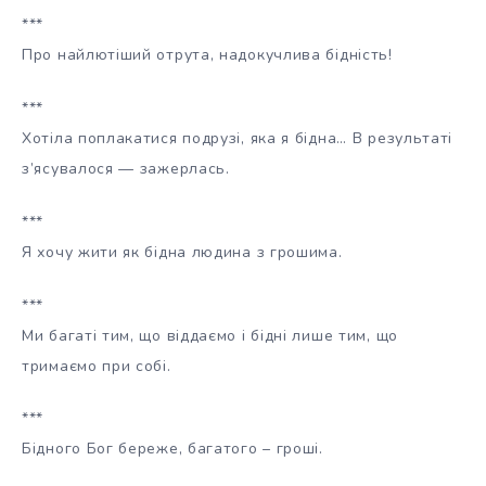
***
Про найлютіший отрута, надокучлива бідність!
***
Хотіла поплакатися подрузі, яка я бідна… В результаті
з’ясувалося — зажерлась.
***
Я хочу жити як бідна людина з грошима.
***
Ми багаті тим, що віддаємо і бідні лише тим, що
тримаємо при собі.
***
Бідного Бог береже, багатого – гроші.