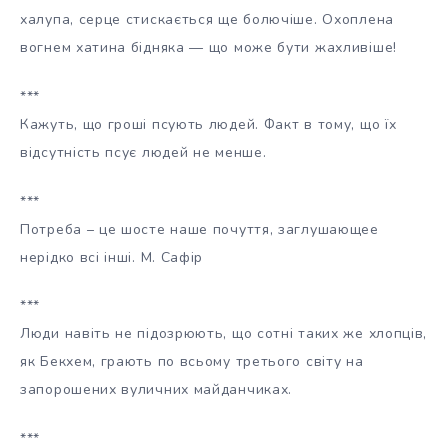
халупа, серце стискається ще болючіше. Охоплена
вогнем хатина бідняка — що може бути жахливіше!
***
Кажуть, що гроші псують людей. Факт в тому, що їх
відсутність псує людей не менше.
***
Потреба – це шосте наше почуття, заглушающее
нерідко всі інші. М. Сафір
***
Люди навіть не підозрюють, що сотні таких же хлопців,
як Бекхем, грають по всьому третього світу на
запорошених вуличних майданчиках.
***