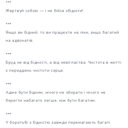
***
Жертвуй собою — і не бійся збідніти!
***
Якщо ви бідний, то ви працюєте на ліки, якщо багатий
на адвокатів.
***
Бруд не від бідності, а від невігластва. Чистота в житті
є переддень чистоти серця.
***
Адже бути бідним, нічого не збирати і нічого не
берегти набагато легше, ніж бути багатим.
***
У боротьбі з бідністю завжди перемагають багаті.