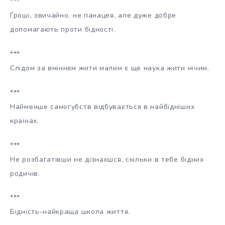
***
Гроші, звичайно, не панацея, але дуже добре
допомагають проти бідності.
***
Слідом за вмінням жити малим є ще наука жити нічим.
***
Найменше самогубств відбувається в найбідніших
країнах.
***
Не розбагатівши не дізнаєшся, скільки в тебе бідних
родичів.
***
Бідність-найкраща школа життя.