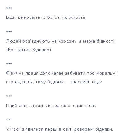
***
Бідні вмирають, а багаті не живуть.
***
Людей роз’єднують не кордону, а межа бідності.
(Костянтин Кушнер)
***
Фізична праця допомагає забувати про моральні
страждання, тому бідняки — щасливі люди.
***
Найбідніші люди, як правило, самі чесні.
***
У Росії з’явилися перші в світі розорені бідняки.