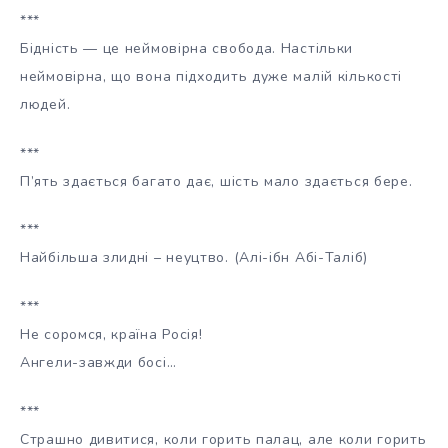
***
Бідність — це неймовірна свобода. Настільки
неймовірна, що вона підходить дуже малій кількості
людей.
***
П’ять здається багато дає, шість мало здається бере.
***
Найбільша злидні – неуцтво. (Алі-ібн Абі-Таліб)
***
Не соромся, країна Росія!
Ангели-завжди босі…
***
Страшно дивитися, коли горить палац, але коли горить