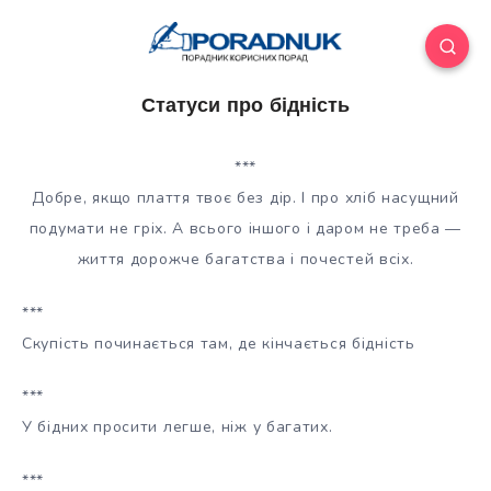
Статуси про бідність
***
Добре, якщо плаття твоє без дір. І про хліб насущний
подумати не гріх. А всього іншого і даром не треба —
життя дорожче багатства і почестей всіх.
***
Скупість починається там, де кінчається бідність
***
У бідних просити легше, ніж у багатих.
***