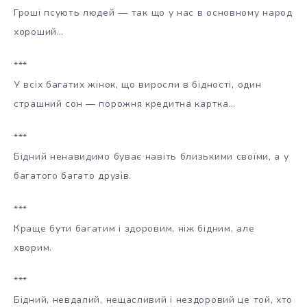
Гроші псують людей —
так що у нас в основному народ
хороший…
***
У всіх багатих жінок, що виросли в бідності, один
страшний сон — порожня кредитна картка…
***
Бідний ненавидимо буває навіть близькими своїми, а у
багатого багато друзів.
***
Краще бути багатим і здоровим, ніж бідним, але
хворим.
***
Бідний, невдалий, нещасливий і нездоровий це той, хто