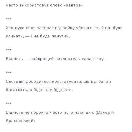
часто використовує слово «завтра».
***
Хто вухо своє затикає від зойку убогого, то й він буде
кликати, — і не буде почутий.
***
Бідність — найкращий вихователь характеру…
***
Сьогодні доводиться констатувати, що всі багаті
багатіють, а бідні все бідніють.
***
Бідність не порок, а часто його наслідки. (Валерій
Красовський)