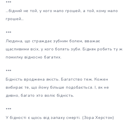
***
…бідний не той, у кого мало грошей, а той, кому мало
грошей…
***
Людина, що страждає зубним болем, вважає
щасливими всіх, у кого болять зуби. Бідняк робить ту ж
помилку відносно багатих.
***
Бідність вроджена якість. Багатство теж. Кожен
вибирає те, що йому більше подобається. І, як не
дивно, багато хто воліє бідність.
***
У бідності є щось від запаху смерті. (Зора Херстон)