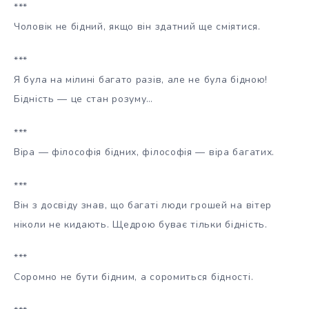
***
Чоловік не бідний, якщо він здатний ще сміятися.
***
Я була на мілині багато разів, але не була бідною!
Бідність — це стан розуму…
***
Віра — філософія бідних, філософія — віра багатих.
***
Він з досвіду знав, що багаті люди грошей на вітер
ніколи не кидають. Щедрою буває тільки бідність.
***
Соромно не бути бідним, а соромиться бідності.