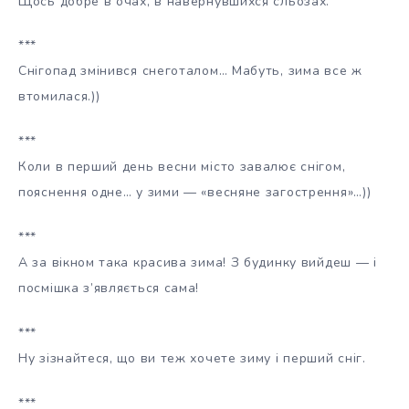
Щось добре в очах, в навернувшихся сльозах.
***
Снігопад змінився снеготалом… Мабуть, зима все ж
втомилася.))
***
Коли в перший день весни місто завалює снігом,
пояснення одне… у зими — «весняне загострення»…))
***
А за вікном така красива зима! З будинку вийдеш — і
посмішка з’являється сама!
***
Ну зізнайтеся, що ви теж хочете зиму і перший сніг.
***