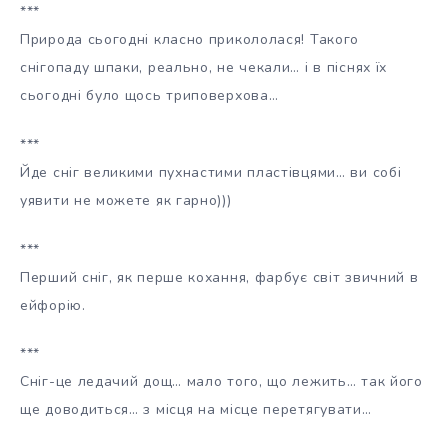
***
Природа сьогодні класно прикололася! Такого
снігопаду шпаки, реально, не чекали… і в піснях їх
сьогодні було щось триповерхова…
***
Йде сніг великими пухнастими пластівцями… ви собі
уявити не можете як гарно)))
***
Перший сніг, як перше кохання, фарбує світ звичний в
ейфорію.
***
Сніг-це ледачий дощ… мало того, що лежить… так його
ще доводиться… з місця на місце перетягувати…