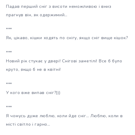
Падав перший сніг з висоти неможливою і вниз
прагнув він, як одержимий…
***
Як, цікаво, кішки ходять по снігу, якщо сніг вище кішок?
***
Новий рік стукає у двері! Снігові заметілі! Все б було
круто, якщо б не в квітні!
***
У кого вже випав сніг?)))
***
Я чомусь дуже люблю, коли йде сніг… Люблю, коли в
місті світло і гарно…