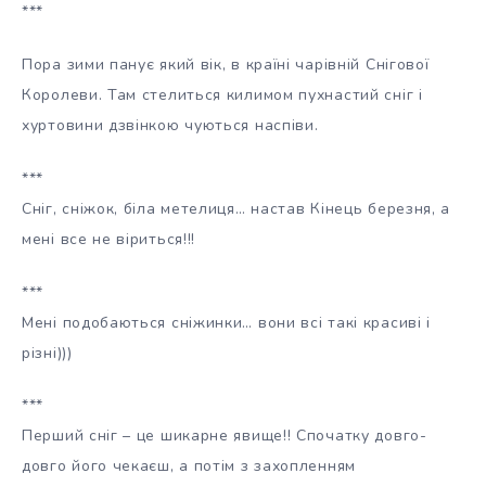
***
Пора зими панує який вік, в країні чарівній Снігової
Королеви. Там стелиться килимом пухнастий сніг і
хуртовини дзвінкою чуються наспіви.
***
Сніг, сніжок, біла метелиця… настав Кінець березня, а
мені все не віриться!!!
***
Мені подобаються сніжинки… вони всі такі красиві і
різні)))
***
Перший сніг – це шикарне явище!! Спочатку довго-
довго його чекаєш, а потім з захопленням