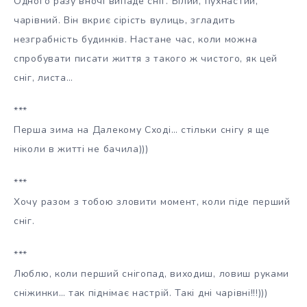
Одного разу вночі випаде сніг. Білий, пухнастий,
чарівний. Він вкриє сірість вулиць, згладить
незграбність будинків. Настане час, коли можна
спробувати писати життя з такого ж чистого, як цей
сніг, листа…
***
Перша зима на Далекому Сході… стільки снігу я ще
ніколи в житті не бачила)))
***
Хочу разом з тобою зловити момент, коли піде перший
сніг.
***
Люблю, коли перший снігопад, виходиш, ловиш руками
сніжинки… так піднімає настрій. Такі дні чарівні!!!)))