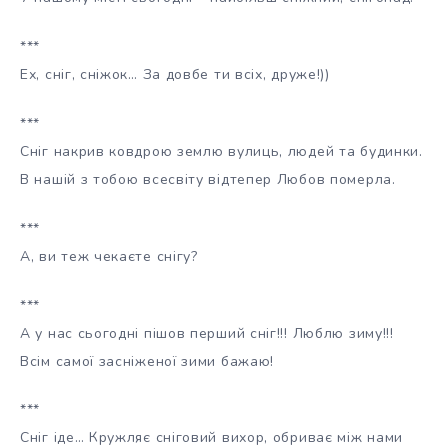
***
Ех, сніг, сніжок… За довбе ти всіх, друже!))
***
Сніг накрив ковдрою землю вулиць, людей та будинки.
В нашій з тобою всесвіту відтепер Любов померла.
***
А, ви теж чекаєте снігу?
***
А у нас сьогодні пішов перший сніг!!! Люблю зиму!!!
Всім самої засніженої зими бажаю!
***
Сніг іде… Кружляє сніговий вихор, обриває між нами