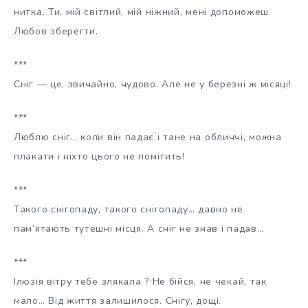
нитка. Ти, мій світлий, мій ніжний, мені допоможеш
Любов зберегти.
***
Сніг — це, звичайно, чудово. Але не у березні ж місяці!
***
Люблю сніг… коли він падає і тане на обличчі, можна
плакати і ніхто цього не помітить!
***
Такого снігопаду, такого снігопаду… давно не
пам’ятають тутешні місця. А сніг не знав і падав…
***
Ілюзія вітру тебе злякала ? Не бійся, не чекай, так
мало… Від життя залишилося. Снігу, дощі.