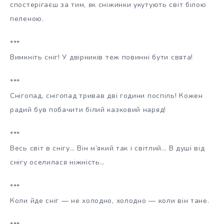
спостерігаєш за тим, як сніжинки укутують світ білою
пеленою.
***
Вимкніть сніг! У двірників теж повинні бути свята!
***
Снігопад, снігопад тривав дві години поспіль! Кожен
радий був побачити білий казковий наряд!
***
Весь світ в снігу… Він м’який так і світлий… В душі від
снігу оселилася ніжність…
***
Коли йде сніг — не холодно, холодно — коли він тане.