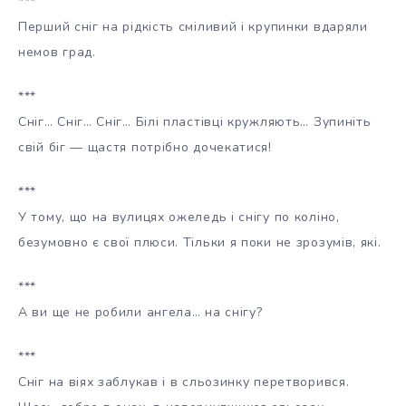
***
Перший сніг на рідкість сміливий і крупинки вдаряли
немов град.
***
Сніг… Сніг… Сніг… Білі пластівці кружляють… Зупиніть
свій біг — щастя потрібно дочекатися!
***
У тому, що на вулицях ожеледь і снігу по коліно,
безумовно є свої плюси. Тільки я поки не зрозумів, які.
***
А ви ще не робили ангела… на снігу?
***
Сніг на віях заблукав і в сльозинку перетворився.