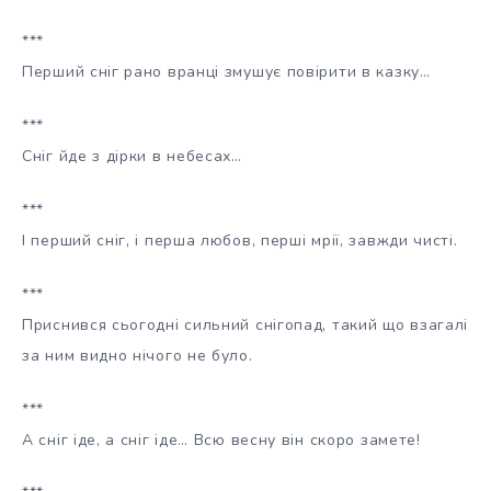
***
Перший сніг рано вранці змушує повірити в казку…
***
Сніг йде з дірки в небесах…
***
І перший сніг, і перша любов, перші мрії, завжди чисті.
***
Приснився сьогодні сильний снігопад, такий що взагалі
за ним видно нічого не було.
***
А сніг іде, а сніг іде… Всю весну він скоро замете!