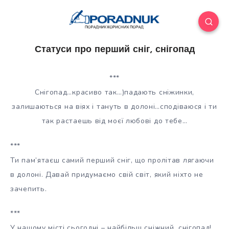
Статуси про перший сніг, снігопад
***
Снігопад…красиво так…)падають сніжинки,
залишаються на віях і тануть в долоні…сподіваюся і ти
так растаешь від моєї любові до тебе…
***
Ти пам’ятаєш самий перший сніг, що пролітав лягаючи
в долоні. Давай придумаємо свій світ, який ніхто не
зачепить.
***
У нашому місті сьогодні – найбільш сніжний, снігопад!