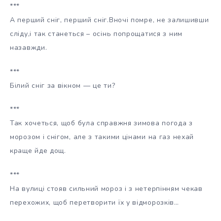
***
А перший сніг, перший сніг.Вночі помре, не залишивши
сліду,і так станеться – осінь попрощатися з ним
назавжди.
***
Білий сніг за вікном — це ти?
***
Так хочеться, щоб була справжня зимова погода з
морозом і снігом, але з такими цінами на газ нехай
краще йде дощ.
***
На вулиці стояв сильний мороз і з нетерпінням чекав
перехожих, щоб перетворити їх у відморозків…