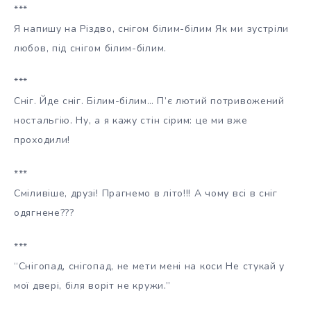
***
Я напишу на Різдво, снігом білим-білим Як ми зустріли
любов, під снігом білим-білим.
***
Сніг. Йде сніг. Білим-білим… П’є лютий потривожений
ностальгію. Ну, а я кажу стін сірим: це ми вже
проходили!
***
Сміливіше, друзі! Прагнемо в літо!!! А чому всі в сніг
одягнене???
***
“Снігопад, снігопад, не мети мені на коси Не стукай у
мої двері, біля воріт не кружи.”