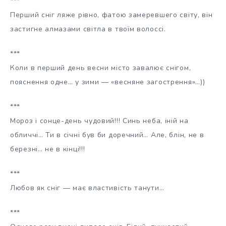
***
Перший сніг ляже рівно, фатою замеревшего світу, він
застигне алмазами світла в твоїм волоссі.
***
Коли в перший день весни місто завалює снігом,
пояснення одне… у зими — «весняне загострення»…))
***
Мороз і сонце-день чудовий!!! Синь неба, іній на
обличчі… Ти в січні був би доречний… Але, блін, не в
березні… не в кінці!!!
***
Любов як сніг — має властивість танути…
***