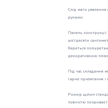
Слід мати уявлення 
руками.
Панель конструкції 
шістдесяти сантиме
береться поліуретан
декоративною плів
Під час складання 
гарне прилягання і 
Розмір щілин станда
повністю покриваєт