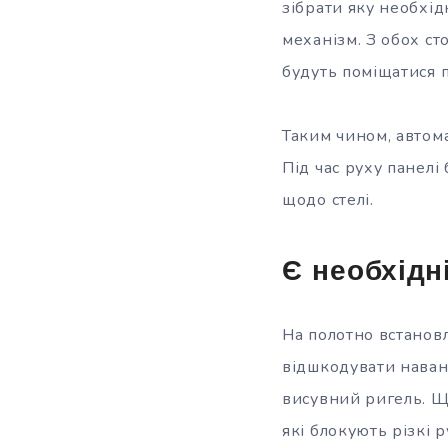
зібрати яку необхід
механізм. З обох ст
будуть поміщатися 
Таким чином, автома
Під час руху панел
щодо стелі.
Є необхідн
На полотно встанов
відшкодувати наван
висувний ригель. Щ
які блокують різкі р