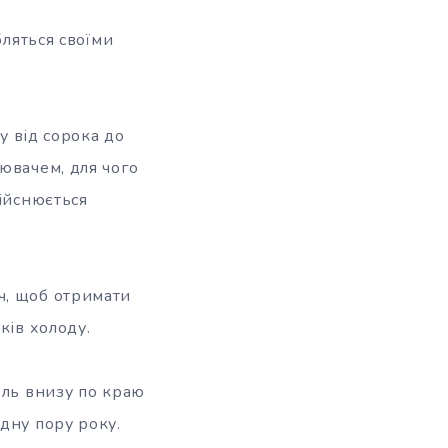
бляться своїми
у від сорока до
ювачем, для чого
дійснюється
ч, щоб отримати
ків холоду.
ель внизу по краю
дну пору року.