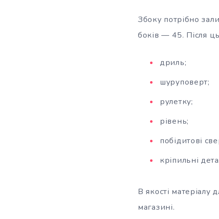
Збоку потрібно зали
боків — 45. Після ц
дриль;
шуруповерт;
рулетку;
рівень;
побідитові све
кріпильні дета
В якості матеріалу 
магазині.