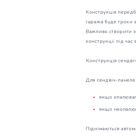
Конструкція передба
гаража буде трохи в
Важливо створити з
конструкції під час
Конструкція сендві
Для сендвіч-панеле
якщо опалювал
якщо неопалюв
Піднімаються автом