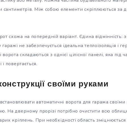
стику або металу. Кожна частина будівельного матері
ти сантиметрів. Між собою елементи скріплюються за
от схожа на попередній варіант. Єдина відмінність: з
у гаражі не забезпечується ідеальна теплоізоляція і ге
ворота складаються з однієї цілісної панелі, яка під ч
і і повертається.
конструкції своїми руками
встановлювати автоматичні ворота для гаража своїми
ню. На дверному прорізі потрібно очистити всю обли
тарих кріплень. При необхідності область зміцнюється