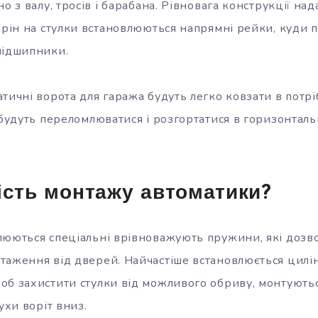
но з валу, тросів і барабана. Рівновага конструкції н
орін на стулки встановлюються напрямні рейки, куди п
підшипники.
тичні ворота для гаража будуть легко ковзати в потр
і будуть переломлюватися і розгортатися в горизонтал
ість монтажу автоматики?
люються спеціальні врівноважують пружини, які дозв
таження від дверей. Найчастіше встановлюється цилі
об захистити стулки від можливого обриву, монтуютьс
ухи воріт вниз.