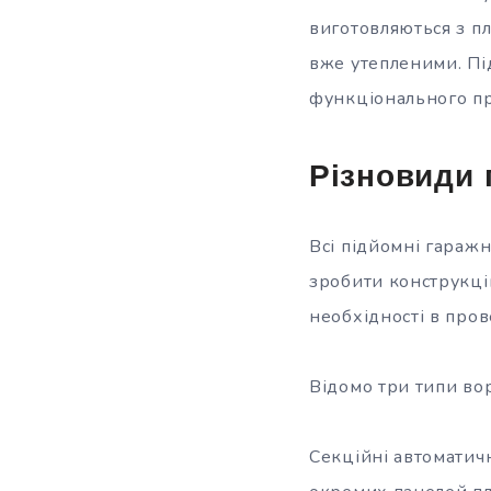
виготовляються з п
вже утепленими. Під
функціонального пр
Різновиди 
Всі підйомні гаражні
зробити конструкці
необхідності в пров
Відомо три типи вор
Секційні автоматичн