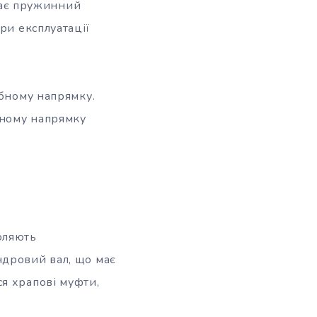
адає пружинний
ри експлуатації
ібному напрямку.
ьному напрямку
оляють
ндровий вал, що має
я храпові муфти,