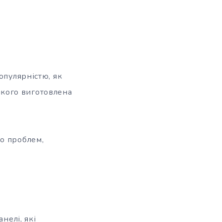
опулярністю, як
 якого виготовлена
о проблем,
нелі, які