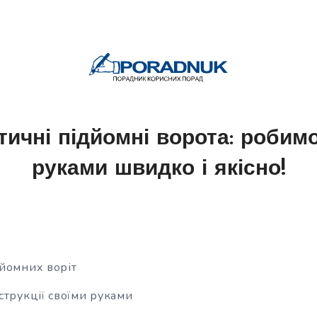
ичні підйомні ворота: робим
руками швидко і якісно!
йомних воріт
струкції своїми руками