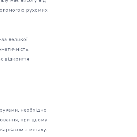
алу має висоту від
 допомогою рухомих
-за великої
рметичність.
ас відкриття
 руками, необхідно
цювання, при цьому
 каркасом з металу.