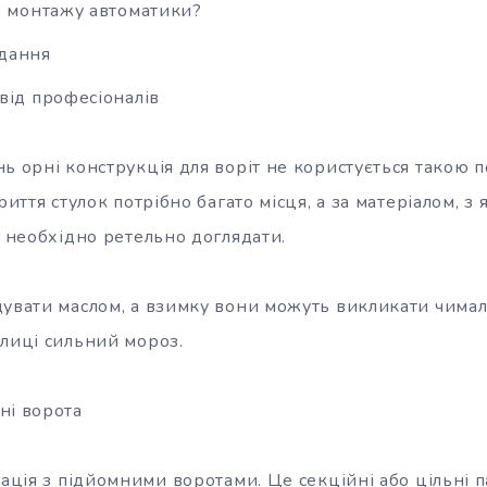
ь монтажу автоматики?
дання
від професіоналів
ь орні конструкція для воріт не користується такою п
риття стулок потрібно багато місця, а за матеріалом, з
, необхідно ретельно доглядати.
щувати маслом, а взимку вони можуть викликати чимал
улиці сильний мороз.
ні ворота
уація з підйомними воротами. Це секційні або цільні па