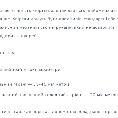
чає наявність хвіртки, але так вартість підйомних ав
ище. Хвіртки можуть бути двох типів: стандартні або
ахисний механізм своїми руками, який не дозволить п
 відкриття дверей.
ч-панелі
й вибирайте такі параметри:
ьний гараж — 35-45 міліметрів;
альний, так званий холодний варіант — 20 міліметрів
атичні гаражні ворота з допомогою обладнаної торсіон