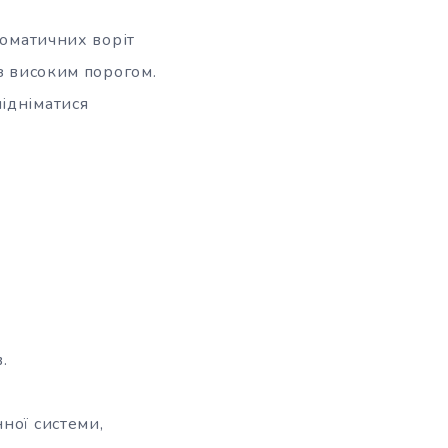
томатичних воріт
 з високим порогом.
ідніматися
.
ної системи,