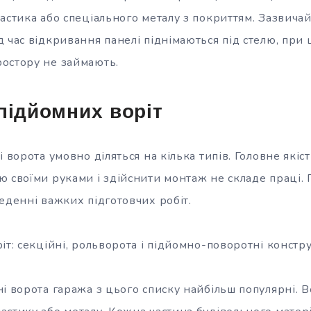
ластика або спеціального металу з покриттям. Зазвича
 час відкривання панелі піднімаються під стелю, при 
остору не займають.
підйомних воріт
 ворота умовно діляться на кілька типів. Головне якіст
ю своїми руками і здійснити монтаж не складе праці.
еденні важких підготовчих робіт.
іт: секційні, рольворота і підйомно-поворотні констру
і ворота гаража з цього списку найбільш популярні. 