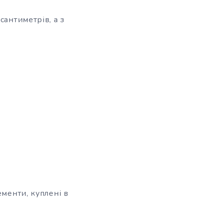
сантиметрів, а з
:
ементи, куплені в