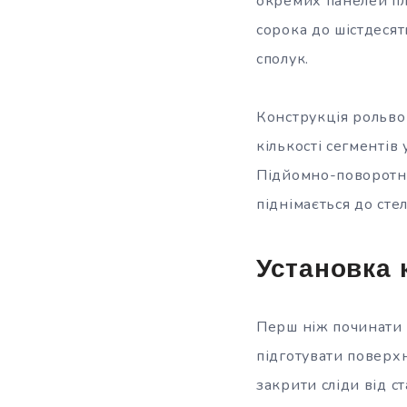
окремих панелей пла
сорока до шістдеся
сполук.
Конструкція рольвор
кількості сегментів 
Підйомно-поворотні 
піднімається до стел
Установка 
Перш ніж починати 
підготувати поверх
закрити сліди від с