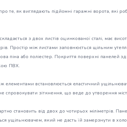
про те, як виглядають підйомні гаражні ворота, які ро
складається з двох листів оцинкованої сталі, має висот
трів. Простір між листами заповнюється щільним утепл
ова піна або поліестер. Покриття поверхні панелей з
кою ПВХ.
між елементами встановлюється еластичний ущільнюва
не спровокувати зіткнення, що веде до утворення міст
ртно становить від двох до чотирьох міліметрів. Пан
ься ущільнювачем, який не дасть їй замерзнути в холо