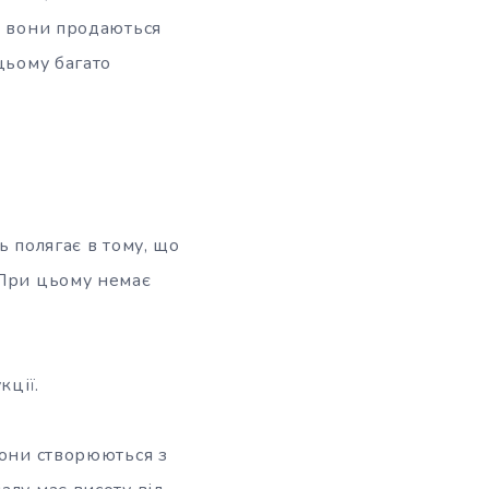
й вони продаються
цьому багато
ь полягає в тому, що
 При цьому немає
кції.
Вони створюються з