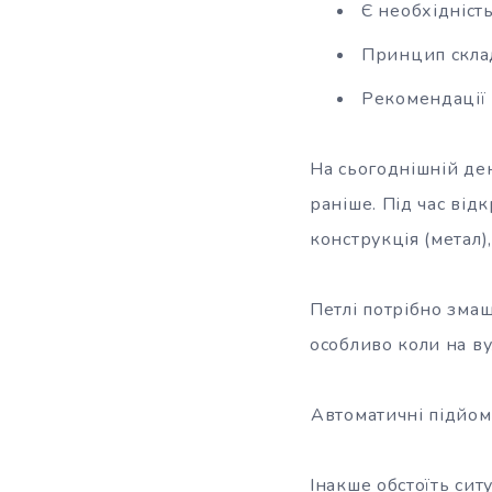
Є необхідніст
Принцип скла
Рекомендації 
На сьогоднішній ден
раніше. Під час
відк
конструкція (метал)
Петлі потрібно зма
особливо коли на в
Автоматичні підйом
Інакше обстоїть сит