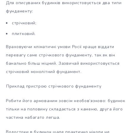
Для описуваних будинків використовується два типи
фундаменту:
стрічковий;
плитковий.
Враховуючи кліматичні умови Росії краще віддати
перевагу саме стрічкового фундаменту, так як він
банально більш міцний. Зазвичай використовується
стрічковий монолітний фундамент.
Приклад пристрою стрічкового фундаменту
Робити його армованим зовсім необов’язково: будинок
тільки на половину складається з каменю, друга його
частина набагато легша.
Водостоки в будинок шале практично ніколи не