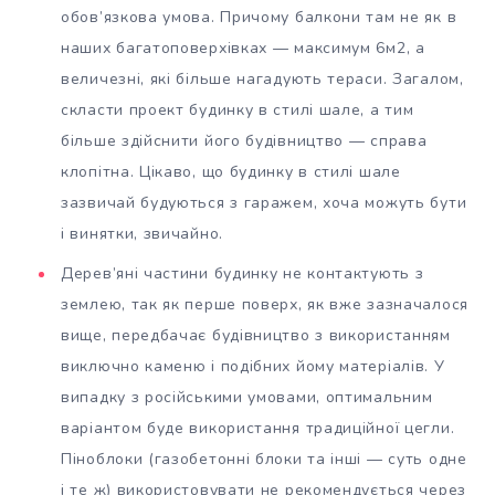
обов’язкова умова. Причому балкони там не як в
наших багатоповерхівках — максимум 6м2, а
величезні, які більше нагадують тераси. Загалом,
скласти проект будинку в стилі шале, а тим
більше здійснити його будівництво — справа
клопітна. Цікаво, що будинку в стилі шале
зазвичай будуються з гаражем, хоча можуть бути
і винятки, звичайно.
Дерев’яні частини будинку не контактують з
землею, так як перше поверх, як вже зазначалося
вище, передбачає будівництво з використанням
виключно каменю і подібних йому матеріалів. У
випадку з російськими умовами, оптимальним
варіантом буде використання традиційної цегли.
Піноблоки (газобетонні блоки та інші — суть одне
і те ж) використовувати не рекомендується через