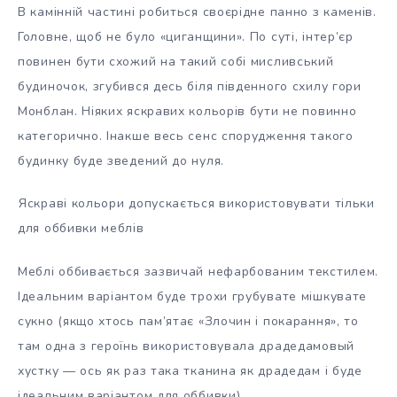
В камінній частині робиться своєрідне панно з каменів.
Головне, щоб не було «циганщини». По суті, інтер’єр
повинен бути схожий на такий собі мисливський
будиночок, згубився десь біля південного схилу гори
Монблан. Ніяких яскравих кольорів бути не повинно
категорично. Інакше весь сенс спорудження такого
будинку буде зведений до нуля.
Яскраві кольори допускається використовувати тільки
для оббивки меблів
Меблі оббивається зазвичай нефарбованим текстилем.
Ідеальним варіантом буде трохи грубувате мішкувате
сукно (якщо хтось пам’ятає «Злочин і покарання», то
там одна з героїнь використовувала драдедамовый
хустку — ось як раз така тканина як драдедам і буде
ідеальним варіантом для оббивки).