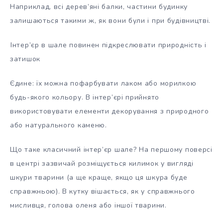
Наприклад, всі дерев’яні балки, частини будинку
залишаються такими ж, як вони були і при будівництві.
Інтер’єр в шале повинен підкреслювати природність і
затишок
Єдине: їх можна пофарбувати лаком або морилкою
будь-якого кольору. В інтер’єрі прийнято
використовувати елементи декорування з природного
або натурального каменю.
Що таке класичний інтер’єр шале? На першому поверсі
в центрі зазвичай розміщується килимок у вигляді
шкури тварини (а ще краще, якщо ця шкура буде
справжньою). В кутку вішається, як у справжнього
мисливця, голова оленя або іншої тварини.