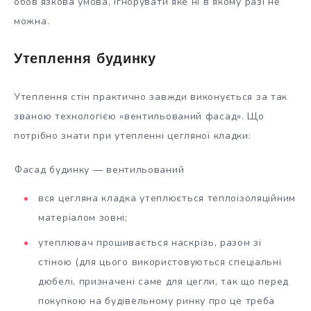
обов’язкова умова, ігнорувати яке ні в якому разі не
можна.
Утеплення будинку
Утеплення стін практично завжди виконується за так
званою технологією «вентильований фасад». Що
потрібно знати при утепленні цегляної кладки:
Фасад будинку — вентильований
вся цегляна кладка утеплюється теплоізоляційним
матеріалом зовні;
утеплювач прошивається наскрізь, разом зі
стіною (для цього використовуються спеціальні
дюбелі, призначені саме для цегли, так що перед
покупкою на будівельному ринку про це треба