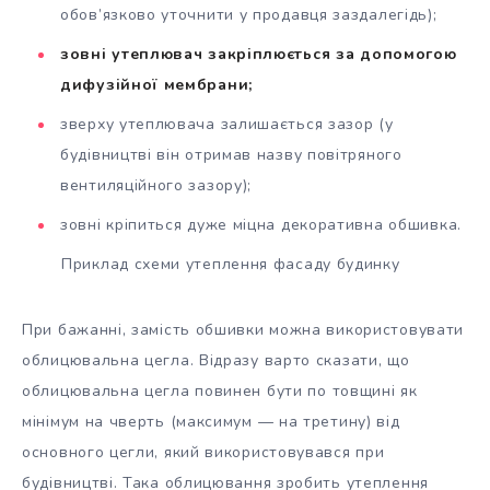
обов’язково уточнити у продавця заздалегідь);
зовні утеплювач закріплюється за допомогою
дифузійної мембрани;
зверху утеплювача залишається зазор (у
будівництві він отримав назву повітряного
вентиляційного зазору);
зовні кріпиться дуже міцна декоративна обшивка.
Приклад схеми утеплення фасаду будинку
При бажанні, замість обшивки можна використовувати
облицювальна цегла. Відразу варто сказати, що
облицювальна цегла повинен бути по товщині як
мінімум на чверть (максимум — на третину) від
основного цегли, який використовувався при
будівництві. Така облицювання зробить утеплення