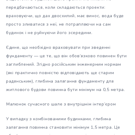
передбачаються, коли складаються проекти:
враховуючи, що дах двосхилий, має винос, вода буде
просто зливатися з неї, не потрапляючи на сам
будинок і не руйнуючи його зсередини.
Єдине, що необхідно враховувати при зведенні
фундаменту — це те, що він обов’язково повинен бути
заглиблений. Згідно російським інженерним нормам
(які практично повністю відповідають ще старим
радянським), глибина залягання фундаменту для
житлового будови повинна бути мінімум на 0,5 метра.
Малюнок сучасного шале з внутрішнім інтер’єром
У випадку з комбінованими будинками, глибина
залягання повинна становити мінімум 1,5 метра. Це