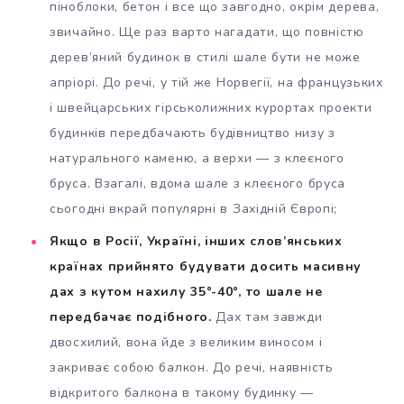
піноблоки, бетон і все що завгодно, окрім дерева,
звичайно. Ще раз варто нагадати, що повністю
дерев’яний будинок в стилі шале бути не може
апріорі. До речі, у тій же Норвегії, на французьких
і швейцарських гірськолижних курортах проекти
будинків передбачають будівництво низу з
натурального каменю, а верхи — з клеєного
бруса. Взагалі, вдома шале з клеєного бруса
сьогодні вкрай популярні в Західній Європі;
Якщо в Росії, Україні, інших слов’янських
країнах прийнято будувати досить масивну
дах з кутом нахилу 35°-40°, то шале не
передбачає подібного.
Дах там завжди
двосхилий, вона йде з великим виносом і
закриває собою балкон. До речі, наявність
відкритого балкона в такому будинку —