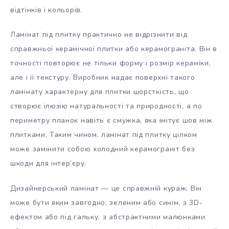
відтінків і кольорів.
Ламінат під плитку практично не відрізнити від
справжньої керамічної плитки або керамограніта. Він в
точності повторює не тільки форму і розмір кераміки,
але і її текстуру. Виробник надає поверхні такого
ламінату характерну для плитки шорсткість, що
створює ілюзію натуральності та природності, а по
периметру планок навіть є смужка, яка імітує шов між
плитками. Таким чином, ламінат під плитку цілком
може замінити собою холодний керамограніт без
шкоди для інтер’єру.
Дизайнерський ламінат — це справжній кураж. Він
може бути яким завгодно: зеленим або синім, з 3D-
ефектом або під гальку, з абстрактними малюнками