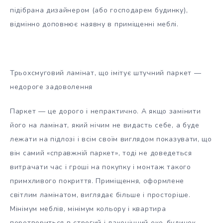
підібрана дизайнером (або господарем будинку),
відмінно доповнює наявну в приміщенні меблі.
Трьохсмуговий ламінат, що імітує штучний паркет —
недороге задоволення
Паркет — це дорого і непрактично. А якщо замінити
його на ламінат, який нічим не видасть себе, а буде
лежати на підлозі і всім своїм виглядом показувати, що
він самий «справжній паркет», тоді не доведеться
витрачати час і гроші на покупку і монтаж такого
примхливого покриття. Приміщення, оформлене
світлим ламінатом, виглядає більше і просторіше.
Мінімум меблів, мінімум кольору і квартира
перетвориться в строгий і лаконічний еко-будинок.