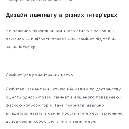
Дизайн ламінату в різних інтер’єрах
Не важливо прихильником якого стилю є замовник,
важливо — підібрати правильний ламінат під той чи
інший інтер’єр.
Ламінат для романтичних натур
Любителі романтики і стилю мінімалізм по достоїнству
оцінять односмуговий ламінат з вощеного поверхнею і
фаскою кольору горіх. Таке покриття ідеально
впишеться навіть в самий простий інтер’єр, гармонійно
доповнюючи собою білі стіни й темні меблі.