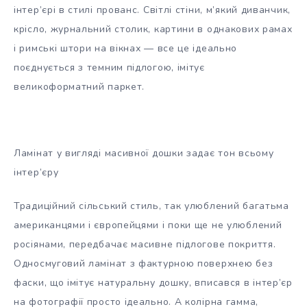
інтер’єрі в стилі прованс. Світлі стіни, м’який диванчик,
крісло, журнальний столик, картини в однакових рамах
і римські штори на вікнах — все це ідеально
поєднується з темним підлогою, імітує
великоформатний паркет.
Ламінат у вигляді масивної дошки задає тон всьому
інтер’єру
Традиційний сільський стиль, так улюблений багатьма
американцями і європейцями і поки ще не улюблений
росіянами, передбачає масивне підлогове покриття.
Односмуговий ламінат з фактурною поверхнею без
фаски, що імітує натуральну дошку, вписався в інтер’єр
на фотографії просто ідеально. А колірна гамма,