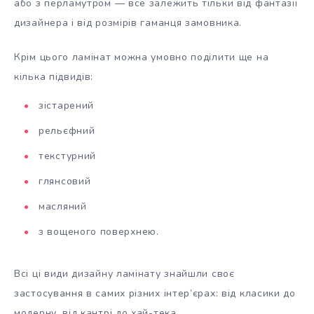
або з перламутром — все залежить тільки від фантазії
дизайнера і від розмірів гаманця замовника.
Крім цього ламінат можна умовно поділити ще на
кілька підвидів:
зістарений
рельєфний
текстурний
глянсовий
масляний
з вощеного поверхнею.
Всі ці види дизайну ламінату знайшли своє
застосування в самих різних інтер’єрах: від класики до
модерну, від кантрі до хай-тека.