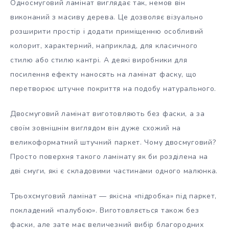
Односмуговий ламінат виглядає так, немов він
виконаний з масиву дерева. Це дозволяє візуально
розширити простір і додати приміщенню особливий
колорит, характерний, наприклад, для класичного
стилю або стилю кантрі. А деякі виробники для
посилення ефекту наносять на ламінат фаску, що
перетворює штучне покриття на подобу натурального.
Двосмуговий ламінат виготовляють без фаски, а за
своїм зовнішнім виглядом він дуже схожий на
великоформатний штучний паркет. Чому двосмуговий?
Просто поверхня такого ламінату як би розділена на
дві смуги, які є складовими частинами одного малюнка.
Трьохсмуговий ламінат — якісна «підробка» під паркет,
покладений «палубою». Виготовляється також без
фаски, але зате має величезний вибір благородних