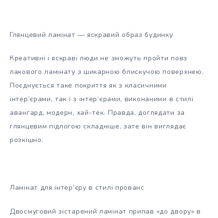
Глянцевий ламінат — яскравий образ будинку
Креативні і яскраві люди не зможуть пройти повз
лакового ламінату з шикарною блискучою поверхнею.
Поєднується таке покриття як з класичними
інтер’єрами, так і з інтер’єрами, виконаними в стилі
авангард, модерн, хай-тек. Правда, доглядати за
глянцевим підлогою складніше, зате він виглядає
розкішно.
Ламінат для інтер’єру в стилі прованс
Двосмуговий зістарений ламінат припав «до двору» в