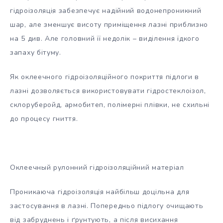
гідроізоляція забезпечує надійний водонепроникний
шар, але зменшує висоту приміщення лазні приблизно
на 5 див. Але головний її недолік – виділення їдкого
запаху бітуму.
Як оклеечного гідроізоляційного покриття підлоги в
лазні дозволяється використовувати гідростеклоізол,
склоруберойд, армобитеп, полімерні плівки, не схильні
до процесу гниття.
Оклеечный рулонний гідроізоляційний матеріал
Проникаюча гідроізоляція найбільш доцільна для
застосування в лазні. Попередньо підлогу очищають
від забруднень і ґрунтують, а після висихання