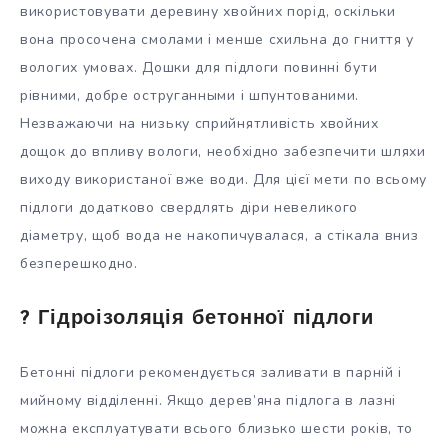
використовувати деревину хвойних порід, оскільки
вона просочена смолами і менше схильна до гниття у
вологих умовах. Дошки для підлоги повинні бути
рівними, добре оструганными і шпунтованими.
Незважаючи на низьку сприйнятливість хвойних
дощок до впливу вологи, необхідно забезпечити шляхи
виходу використаної вже води. Для цієї мети по всьому
підлоги додатково свердлять діри невеликого
діаметру, щоб вода не накопичувалася, а стікала вниз
безперешкодно.
? Гідроізоляція бетонної підлоги
Бетонні підлоги рекомендується заливати в парній і
мийному відділенні. Якщо дерев’яна підлога в лазні
можна експлуатувати всього близько шести років, то