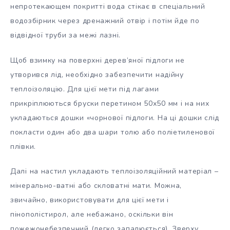
непротекающем покритті вода стікає в спеціальний
водозбірник через дренажний отвір і потім йде по
відвідної труби за межі лазні.
Щоб взимку на поверхні дерев’яної підлоги не
утворився лід, необхідно забезпечити надійну
теплоізоляцію. Для цієї мети під лагами
прикріплюються бруски перетином 50х50 мм і на них
укладаються дошки «чорнової підлоги. На ці дошки слід
покласти один або два шари толю або поліетиленової
плівки.
Далі на настил укладають теплоізоляційний матеріал –
мінерально-ватні або скловатні мати. Можна,
звичайно, використовувати для цієї мети і
пінополістирол, але небажано, оскільки він
пожежонебезпечний (легко запалюється). Зверху