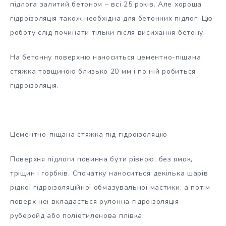
підлога залитий бетоном – всі 25 років. Але хороша
гідроізоляція також необхідна для бетонних підлог. Цю
роботу слід починати тільки після висихання бетону.
На бетонну поверхню наноситься цементно-піщана
стяжка товщиною близько 20 мм і по ній робиться
гідроізоляція.
Цементно-піщана стяжка під гідроізоляцію
Поверхня підлоги повинна бути рівною, без ямок,
тріщин і горбків. Спочатку наноситься декілька шарів
рідкої гідроізоляційної обмазувальної мастики, а потім
поверх неї вкладається рулонна гідроізоляція –
руберойд або поліетиленова плівка.