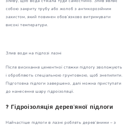
зливу, щоб вода стікала туди самостійно. Злив являє
собою закриту трубу або жолоб з антикорозійним
захистом, який повинен обов’язково витримувати
високі температури.
Злив води на підлозі лазні
Після висихання цементної стяжки підлогу зволожують
і обробляють спеціальною грунтовкою, щоб знепилити.
Підготовка підлоги завершено, далі можна приступати
до нанесення шару гідроізоляції.
? Гідроізоляція дерев’яної підлоги
Найчастіше підлоги в лазні роблять дерев’яними – з