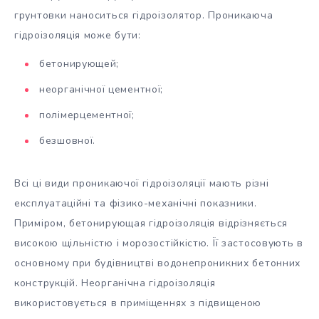
грунтовки наноситься гідроізолятор. Проникаюча
гідроізоляція може бути:
бетонирующей;
неорганічної цементної;
полімерцементної;
безшовної.
Всі ці види проникаючої гідроізоляції мають різні
експлуатаційні та фізико-механічні показники.
Приміром, бетонирующая гідроізоляція відрізняється
високою щільністю і морозостійкістю. Її застосовують в
основному при будівництві водонепроникних бетонних
конструкцій. Неорганічна гідроізоляція
використовується в приміщеннях з підвищеною