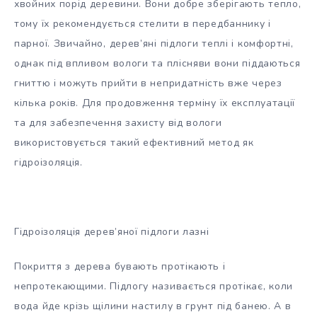
хвойних порід деревини. Вони добре зберігають тепло,
тому їх рекомендується стелити в передбаннику і
парної. Звичайно, дерев’яні підлоги теплі і комфортні,
однак під впливом вологи та плісняви вони піддаються
гниттю і можуть прийти в непридатність вже через
кілька років. Для продовження терміну їх експлуатації
та для забезпечення захисту від вологи
використовується такий ефективний метод як
гідроізоляція.
Гідроізоляція дерев’яної підлоги лазні
Покриття з дерева бувають протікають і
непротекающими. Підлогу називається протікає, коли
вода йде крізь щілини настилу в грунт під банею. А в