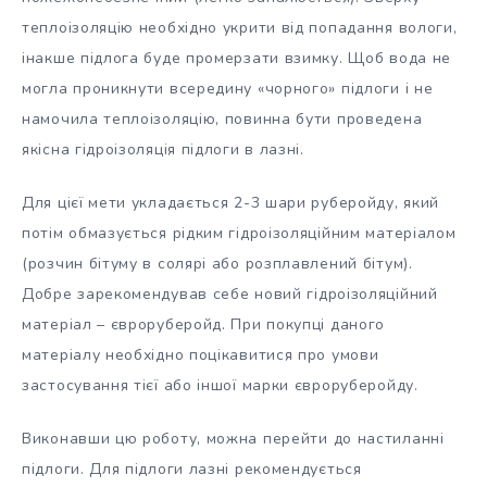
теплоізоляцію необхідно укрити від попадання вологи,
інакше підлога буде промерзати взимку. Щоб вода не
могла проникнути всередину «чорного» підлоги і не
намочила теплоізоляцію, повинна бути проведена
якісна гідроізоляція підлоги в лазні.
Для цієї мети укладається 2-3 шари руберойду, який
потім обмазується рідким гідроізоляційним матеріалом
(розчин бітуму в солярі або розплавлений бітум).
Добре зарекомендував себе новий гідроізоляційний
матеріал – євроруберойд. При покупці даного
матеріалу необхідно поцікавитися про умови
застосування тієї або іншої марки євроруберойду.
Виконавши цю роботу, можна перейти до настиланні
підлоги. Для підлоги лазні рекомендується