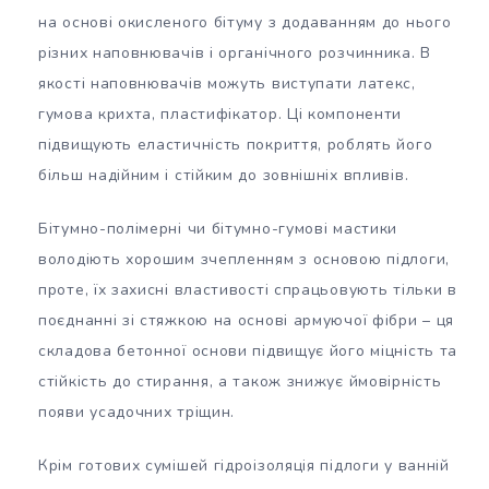
на основі окисленого бітуму з додаванням до нього
різних наповнювачів і органічного розчинника. В
якості наповнювачів можуть виступати латекс,
гумова крихта, пластифікатор. Ці компоненти
підвищують еластичність покриття, роблять його
більш надійним і стійким до зовнішніх впливів.
Бітумно-полімерні чи бітумно-гумові мастики
володіють хорошим зчепленням з основою підлоги,
проте, їх захисні властивості спрацьовують тільки в
поєднанні зі стяжкою на основі армуючої фібри – ця
складова бетонної основи підвищує його міцність та
стійкість до стирання, а також знижує ймовірність
появи усадочних тріщин.
Крім готових сумішей гідроізоляція підлоги у ванній