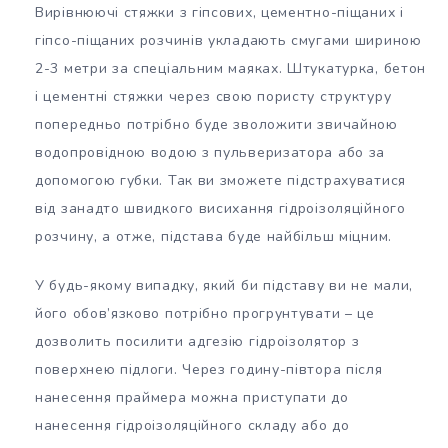
Вирівнюючі стяжки з гіпсових, цементно-піщаних і
гіпсо-піщаних розчинів укладають смугами шириною
2-3 метри за спеціальним маяках. Штукатурка, бетон
і цементні стяжки через свою пористу структуру
попередньо потрібно буде зволожити звичайною
водопровідною водою з пульверизатора або за
допомогою губки. Так ви зможете підстрахуватися
від занадто швидкого висихання гідроізоляційного
розчину, а отже, підстава буде найбільш міцним.
У будь-якому випадку, який би підставу ви не мали,
його обов’язково потрібно прогрунтувати – це
дозволить посилити адгезію гідроізолятор з
поверхнею підлоги. Через годину-півтора після
нанесення праймера можна приступати до
нанесення гідроізоляційного складу або до