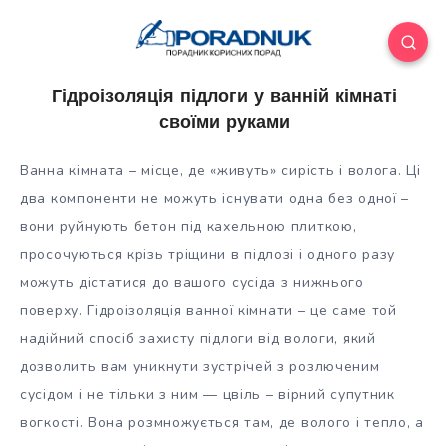
Гідроізоляція підлоги у ванній кімнаті
своїми руками
Ванна кімната – місце, де «живуть» сирість і волога. Ці
два компоненти не можуть існувати одна без одної –
вони руйнують бетон під кахельною плиткою,
просочуються крізь тріщини в підлозі і одного разу
можуть дістатися до вашого сусіда з нижнього
поверху. Гідроізоляція
ванної кімнати – це саме той
надійний спосіб захисту підлоги від вологи, який
дозволить вам уникнути зустрічей з розлюченим
сусідом і не тільки з ним — цвіль – вірний супутник
вогкості. Вона розмножується там, де волого і тепло, а