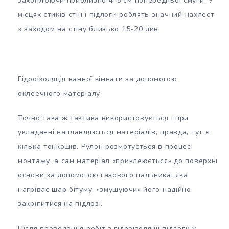
захоплюючи приблизно 4-5 см попередньої смуги. У
місцях стиків стін і підлоги роблять значний нахлест
з заходом на стіну близько 15-20 див.
Гідроізоляція ванної кімнати за допомогою
оклеечного матеріалу
Точно така ж тактика використовується і при
укладанні наплавляються матеріалів, правда, тут є
кілька тонкощів. Рулон розмотується в процесі
монтажу, а сам матеріал «приклеюється» до поверхні
основи за допомогою газового пальника, яка
нагріває шар бітуму, «змушуючи» його надійно
закріпитися на підлозі.
Після проведення робіт з гідроізоляції підлоги у