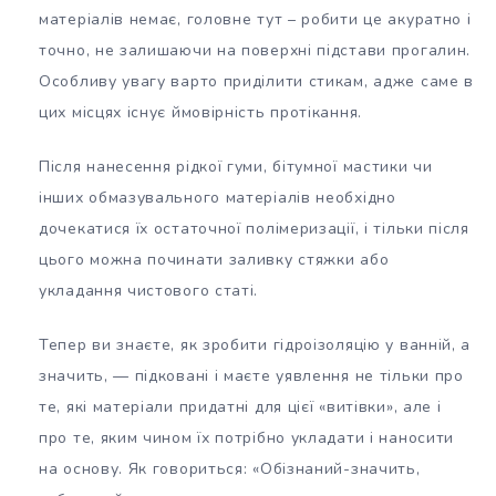
матеріалів немає, головне тут – робити це акуратно і
точно, не залишаючи на поверхні підстави прогалин.
Особливу увагу варто приділити стикам, адже саме в
цих місцях існує ймовірність протікання.
Після нанесення рідкої гуми, бітумної мастики чи
інших обмазувального матеріалів необхідно
дочекатися їх остаточної полімеризації, і тільки після
цього можна починати заливку стяжки або
укладання чистового статі.
Тепер ви знаєте, як зробити гідроізоляцію у ванній, а
значить, — підковані і маєте уявлення не тільки про
те, які матеріали придатні для цієї «витівки», але і
про те, яким чином їх потрібно укладати і наносити
на основу. Як говориться: «Обізнаний-значить,