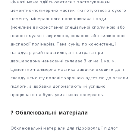
кімнаті може здійснюватися з застосуванням
цементно-полімерних мастик, які готуються з сухого
цементу, мінерального наповнювача і води
(можливе використання спеціальної сполучною або
водної емульсії, акрилової, вінілової або силіконової
дисперсії полімерів). Така суміш по консистенції
нагадує рідкий пластилін, а її витрата при
двошаровому нанесенні складає 3 кг на 1 кв. м.
Цементно-полімерна мастика завдяки входить до її
складу цементу володіє хорошою адгезією до основи
підлоги, а добавки допомагають їй успішно
працювати на будь-яких типах поверхонь.
? Обклеювальні матеріали
Обклеювальні матеріали для гідроізоляції підлог