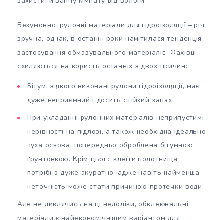
захистити ванну кімнату від вологи
Безумовно, рулонні матеріали для гідроізоляції – річ
зручна, однак, в останні роки намітилася тенденція
застосування обмазувального матеріалів. Фахівці
схиляються на користь останніх з двох причин:
Бітум, з якого виконані рулони гідроізоляції, має
дуже неприємний і досить стійкий запах.
При укладанні рулонних матеріалів неприпустимі
нерівності на підлозі, а також необхідна ідеально
суха основа, попередньо оброблена бітумною
ґрунтовкою. Крім цього клеїти полотнища
потрібно дуже акуратно, адже навіть найменша
неточність може стати причиною протечки води.
Але не дивлячись на ці недоліки, обклеювальні
матеріали є найекономічнішим варіантом для