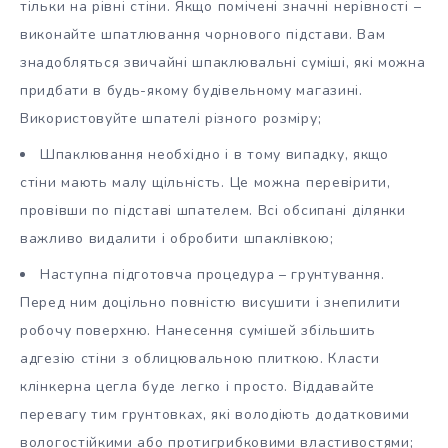
тільки на рівні стіни. Якщо помічені значні нерівності –
виконайте шпатлювання чорнового підстави. Вам
знадобляться звичайні шпаклювальні суміші, які можна
придбати в будь-якому будівельному магазині.
Використовуйте шпателі різного розміру;
Шпаклювання необхідно і в тому випадку, якщо
стіни мають малу щільність. Це можна перевірити,
провівши по підставі шпателем. Всі обсипані ділянки
важливо видалити і обробити шпаклівкою;
Наступна підготовча процедура – грунтування.
Перед ним доцільно повністю висушити і знепилити
робочу поверхню. Нанесення сумішей збільшить
адгезію стіни з облицювальною плиткою. Класти
клінкерна цегла буде легко і просто. Віддавайте
перевагу тим грунтовках, які володіють додатковими
вологостійкими або протигрибковими властивостями;