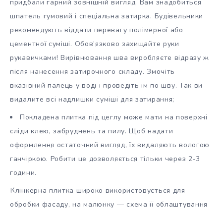
придбали гарний зовнішній вигляд. Вам знадобиться
шпатель гумовий і спеціальна затирка. Будівельники
рекомендують віддати перевагу полімерної або
цементної суміші. Обов’язково захищайте руки
рукавичками! Вирівнювання шва виробляєте відразу ж
після нанесення затирочного складу. Змочіть
вказівний палець у воді і проведіть їм по шву. Так ви
видалите всі надлишки суміші для затирання;
Покладена плитка під цеглу може мати на поверхні
сліди клею, забруднень та пилу. Щоб надати
оформлення остаточний вигляд, їх видаляють вологою
ганчіркою. Робити це дозволяється тільки через 2-3
години.
Клінкерна плитка широко використовується для
обробки фасаду, на малюнку — схема її облаштування