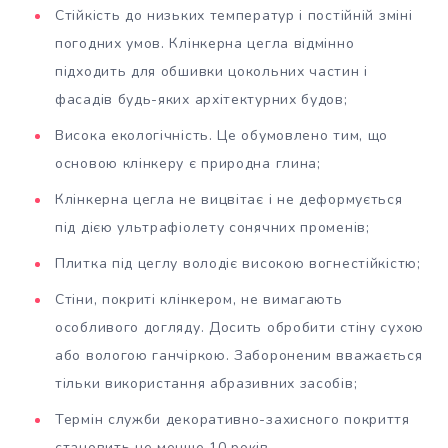
Стійкість до низьких температур і постійній зміні
погодних умов. Клінкерна цегла відмінно
підходить для обшивки цокольних частин і
фасадів будь-яких архітектурних будов;
Висока екологічність. Це обумовлено тим, що
основою клінкеру є природна глина;
Клінкерна цегла не вицвітає і не деформується
під дією ультрафіолету сонячних променів;
Плитка під цеглу володіє високою вогнестійкістю;
Стіни, покриті клінкером, не вимагають
особливого догляду. Досить обробити стіну сухою
або вологою ганчіркою. Забороненим вважається
тільки використання абразивних засобів;
Термін служби декоративно-захисного покриття
становить не менше 10 років.