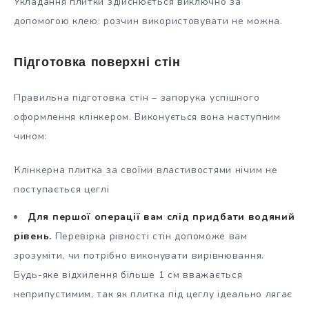
Укладання плитки здійснюється виключно за
допомогою клею: розчин використовувати не можна.
Підготовка поверхні стін
Правильна підготовка стін – запорука успішного
оформлення клінкером. Виконується вона наступним
чином:
Клінкерна плитка за своїми властивостями нічим не
поступається цеглі
Для першої операції вам слід придбати водяний
рівень.
Перевірка рівності стін допоможе вам
зрозуміти, чи потрібно виконувати вирівнювання.
Будь-яке відхилення більше 1 см вважається
неприпустимим, так як плитка під цеглу ідеально лягає