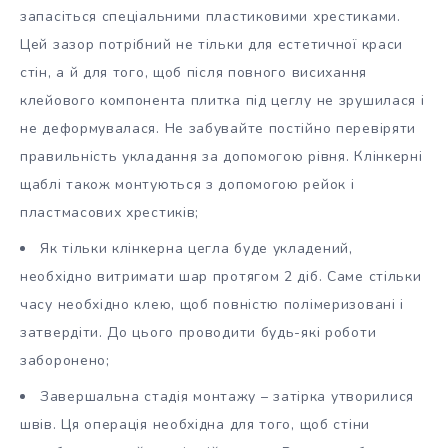
запасіться спеціальними пластиковими хрестиками.
Цей зазор потрібний не тільки для естетичної краси
стін, а й для того, щоб після повного висихання
клейового компонента плитка під цеглу не зрушилася і
не деформувалася. Не забувайте постійно перевіряти
правильність укладання за допомогою рівня. Клінкерні
щаблі також монтуються з допомогою рейок і
пластмасових хрестиків;
Як тільки клінкерна цегла буде укладений,
необхідно витримати шар протягом 2 діб. Саме стільки
часу необхідно клею, щоб повністю полімеризовані і
затвердіти. До цього проводити будь-які роботи
заборонено;
Завершальна стадія монтажу – затірка утворилися
швів. Ця операція необхідна для того, щоб стіни