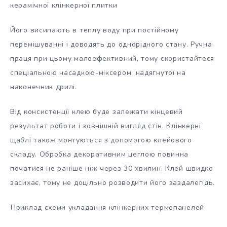
керамічної клінкерної плитки
Його висипають в теплу воду при постійному
перемішуванні і доводять до однорідного стану. Ручна
праця при цьому малоефективний, тому скористайтеся
спеціальною насадкою-міксером, надягнутої на
наконечник дрилі.
Від консистенції клею буде залежати кінцевий
результат роботи і зовнішній вигляд стін. Клінкерні
щаблі також монтуються з допомогою клейового
складу. Обробка декоративним цеглою повинна
початися не раніше ніж через 30 хвилин. Клей швидко
засихає, тому не доцільно розводити його заздалегідь.
Приклад схеми укладання клінкерних термопанелей