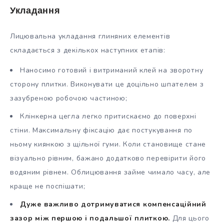
Укладання
Лицювальна укладання глиняних елементів
складається з декількох наступних етапів:
Наносимо готовий і витриманий клей на зворотну
сторону плитки. Виконувати це доцільно шпателем з
зазубреною робочою частиною;
Клінкерна цегла легко притискаємо до поверхні
стіни. Максимальну фіксацію дає постукування по
ньому киянкою з щільної гуми. Коли становище стане
візуально рівним, бажано додатково перевірити його
водяним рівнем. Облицювання займе чимало часу, але
краще не поспішати;
Дуже важливо дотримуватися компенсаційний
зазор між першою і подальшої плиткою.
Для цього