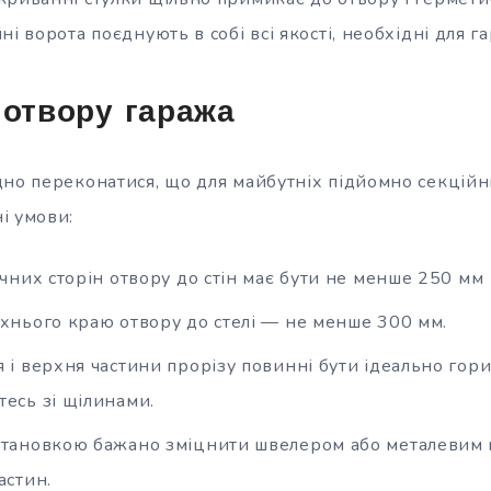
ні ворота поєднують в собі всі якості, необхідні для г
 отвору гаража
дно переконатися, що для майбутніх підйомно секційн
і умови:
ічних сторін отвору до стін має бути не менше 250 мм
рхнього краю отвору до стелі — не менше 300 мм.
я і верхня частини прорізу повинні бути ідеально гор
тесь зі щілинами.
становкою бажано зміцнити швелером або металевим к
астин.