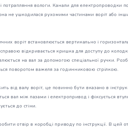
 і потрапляння вологи. Канали для електропроводки 
она не ушкодилася рухомими частинами воріт або ін
ичних воріт встановлюється вертикально і горизонталь
справою відкривається кришка для доступу до колодк
овлюється на вал за допомогою спеціальної ручки. Роз
ься поворотом важеля за годинниковою стрілкою.
ть від валу воріт, це повинно бути вказано в інструк
ся вал між пазами і електропривод і фіксується втул
ється до стіни.
робити отвір в коробці приводу по інструкції. В цей о