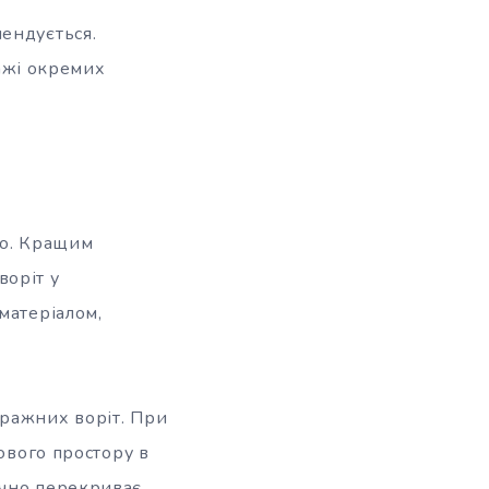
ендується.
ажі окремих
но. Кращим
воріт у
матеріалом,
аражних воріт. При
кового простору в
ично перекриває