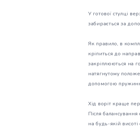
У готової стулці в
забирається за доп
Як правило, в компл
кріпиться до направ
закріплюються на го
натягнутому положе
допомогою пружинн
Хід воріт краще пер
Після балансування 
на будь-якій висоті 