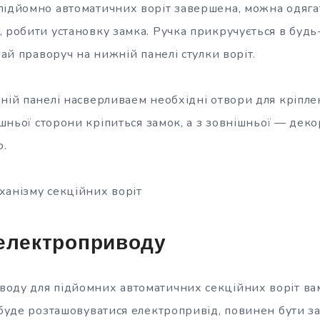
підйомно автоматичних воріт завершена, можна одяга
, робити установку замка. Ручка прикручується в буд
ичай праворуч на нижній панелі стулки воріт.
ній панелі насверливаем необхідні отвори для кріпле
рішньої сторони кріпиться замок, а з зовнішньої — дек
.
ханізму секційних воріт
 електроприводу
оду для підйомних автоматичних секційних воріт ва
е буде розташовуватися електропривід, повинен бути 