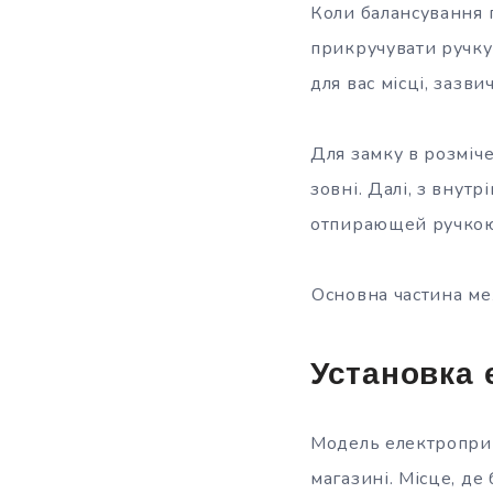
Коли балансування 
прикручувати ручку
для вас місці, зазв
Для замку в розміче
зовні. Далі, з внут
отпирающей ручкою
Основна частина ме
Установка
Модель електроприв
магазині. Місце, д