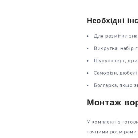
Необхідні і
Для розмітки зна
Викрутка, набір 
Шуруповерт, дрил
Саморізи, дюбелі
Болгарка, якщо з
Монтаж вор
У комплекті з готов
точними розмірами 