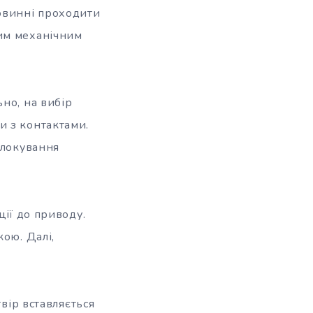
повинні проходити
шим механічним
но, на вибір
и з контактами.
блокування
ції до приводу.
кою. Далі,
твір вставляється