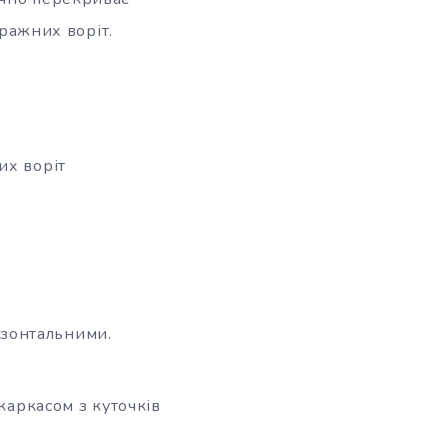
аражних воріт.
их воріт
изонтальними.
аркасом з куточків