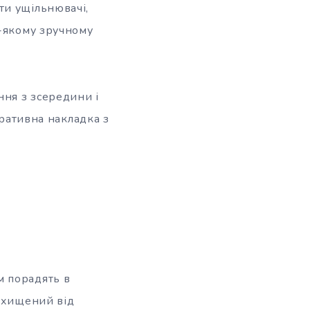
ти ущільнювачі,
ь-якому зручному
ння з зсередини і
оративна накладка з
м порадять в
захищений від