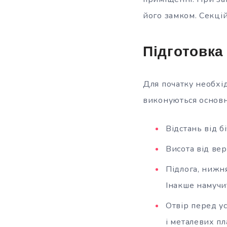
його замком. Секцій
Підготовка
Для початку необхі
виконуються основн
Відстань від б
Висота від ве
Підлога, нижн
Інакше намучи
Отвір перед у
і металевих пл