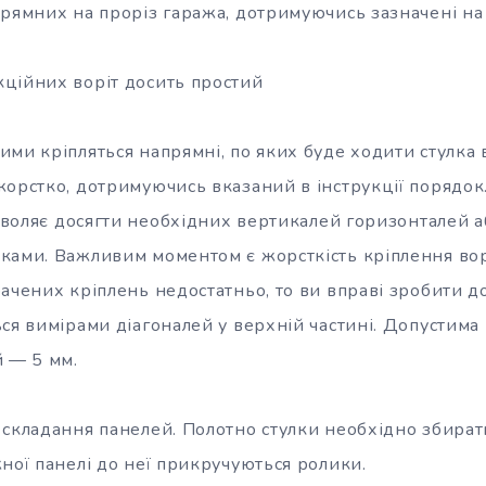
прямних на проріз гаража, дотримуючись зазначені на 
ційних воріт досить простий
ми кріпляться напрямні, по яких буде ходити стулка 
жорстко, дотримуючись вказаний в інструкції порядо
озволяє досягти необхідних вертикалей горизонталей 
ками. Важливим моментом є жорсткість кріплення вор
ачених кріплень недостатньо, то ви вправі зробити до
ся вимірами діагоналей у верхній частині. Допустима 
й — 5 мм.
 складання панелей. Полотно стулки необхідно збирати
ної панелі до неї прикручуються ролики.