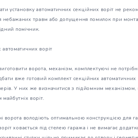
ати установку автоматичних секційних воріт не реком
 небажаних травм або допущення помилок при монт
хідний
помічник.
 автоматичних воріт
виготовити ворота, механізм, комплектуючі не потріб
дбати вже готовий комплект секційних автоматичних 
лерів. У них же визначитися з підйомним механізмом, 
 майбутніх воріт.
ні ворота володіють оптимальною конструкцією для г
воріт ховається під стелею гаража і не вимагає додат
криванні стулки щільно примикає до отвору і гермет