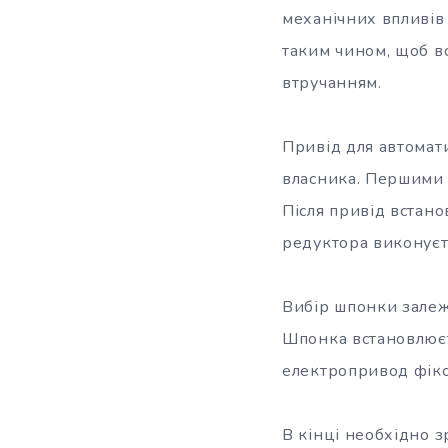
механічних впливів
таким чином, щоб в
втручанням.
Привід для автомат
власника. Першими 
Після привід встан
редуктора виконуєт
Вибір шпонки залежи
Шпонка встановлюєть
електропривод фіксу
В кінці необхідно з