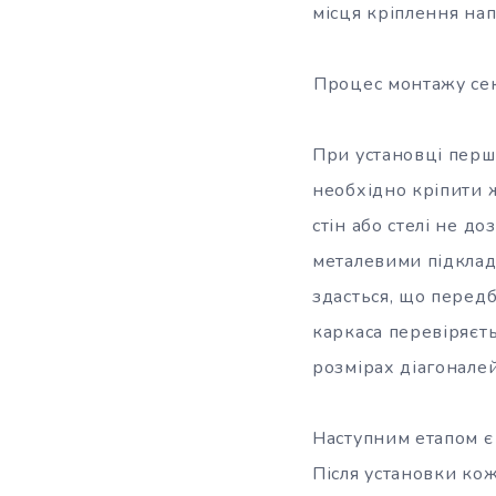
місця кріплення на
Процес монтажу сек
При установці перши
необхідно кріпити 
стін або стелі не д
металевими підклад
здасться, що передб
каркаса перевіряєть
розмірах діагонале
Наступним етапом є
Після установки кож