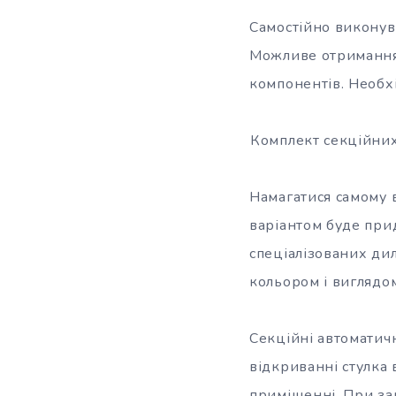
Самостійно виконув
Можливе отримання
компонентів. Необ
Комплект секційних
Намагатися самому 
варіантом буде при
спеціалізованих ди
кольором і виглядом
Секційні автоматич
відкриванні стулка 
приміщенні. При за