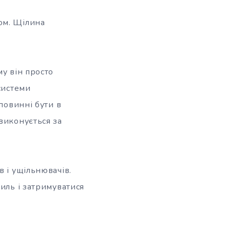
ом. Щілина
му він просто
системи
повинні бути в
виконується за
в і ущільнювачів.
иль і затримуватися