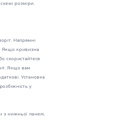
схемі розміри.
воріт. Напрямні
к. Якщо кривизна
або скористайтеся
іт. Якщо вам
даткові. Установка
розбіжність у
 з нижньої панелі.