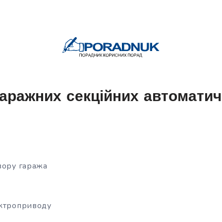
аражних секційних автоматич
вору гаража
ектроприводу