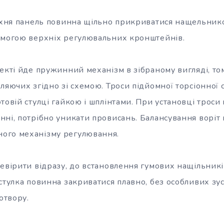
ерхня панель повинна щільно прикриватися нащельник
омогою верхніх регулювальних кронштейнів.
екті йде пружинний механізм в зібраному вигляді, то
ляючих згідно зі схемою. Троси підйомної торсіонної 
товій стулці гайкою і шплінтами. При установці троси 
нні, потрібно уникати провисань. Балансування воріт 
ого механізму регулювання.
евірити відразу, до встановлення гумових нащільникі
стулка повинна закриватися плавно, без особливих зус
отвору.