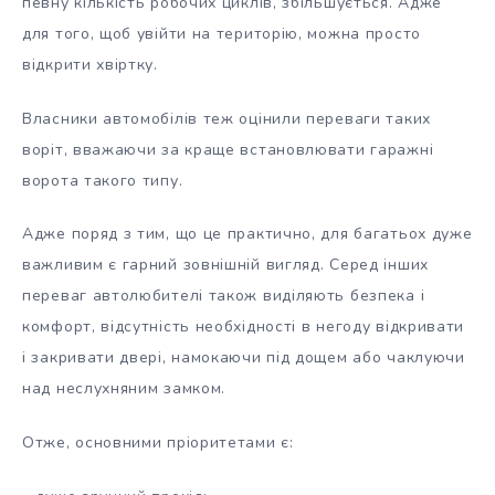
певну кількість робочих циклів, збільшується. Адже
для того, щоб увійти на територію, можна просто
відкрити хвіртку.
Власники автомобілів теж оцінили переваги таких
воріт, вважаючи за краще встановлювати гаражні
ворота такого типу.
Адже поряд з тим, що це практично, для багатьох дуже
важливим є гарний зовнішній вигляд. Серед інших
переваг автолюбителі також виділяють безпека і
комфорт, відсутність необхідності в негоду відкривати
і закривати двері, намокаючи під дощем або чаклуючи
над неслухняним замком.
Отже, основними пріоритетами є: