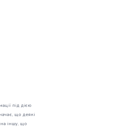
ації під дією
начає, що деякі
 на іншу, що