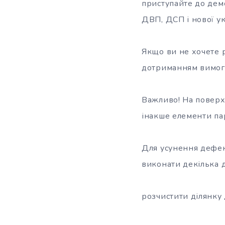
приступайте до дем
ДВП, ДСП і нової ук
Якщо ви не хочете р
дотриманням вимог 
Важливо! На поверх
інакше елементи пар
Для усунення дефек
виконати декілька д
розчистити ділянку 