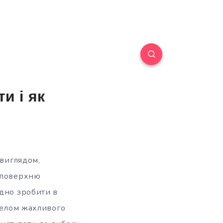
и і як
 виглядом,
у поверхню
ідно зробити в
релом жахливого