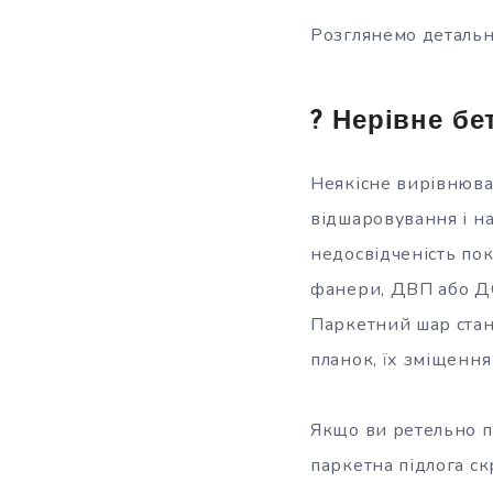
Розглянемо детальн
? Нерівне бе
Неякісне вирівнюва
відшаровування і н
недосвідченість по
фанери, ДВП або ДС
Паркетний шар стан
планок, їх зміщення
Якщо ви ретельно п
паркетна підлога ск