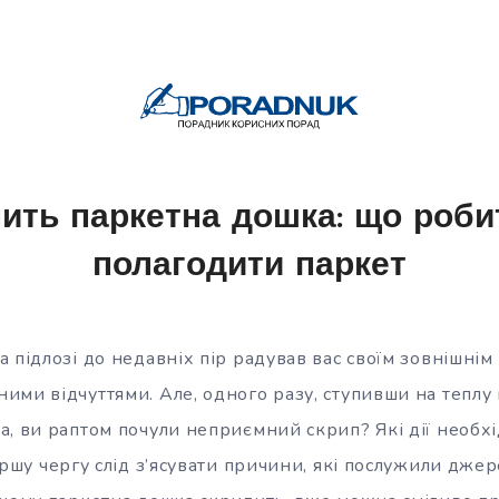
ить паркетна дошка: що робит
полагодити паркет
 підлозі до недавніх пір радував вас своїм зовнішнім
ими відчуттями. Але, одного разу, ступивши на тепл
а, ви раптом почули неприємний скрип? Які дії необх
ершу
чергу слід з’ясувати причини, які послужили дже