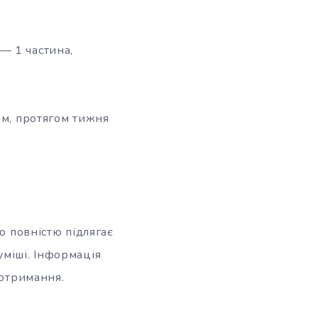
— 1 частина,
ом, протягом тижня
о повністю підлягає
уміші. Інформація
дотримання.