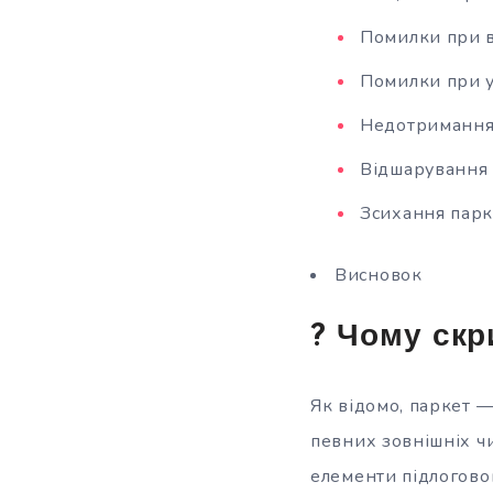
Помилки при в
Помилки при у
Недотримання 
Відшарування 
Зсихання парк
Висновок
? Чому скр
Як відомо, паркет —
певних зовнішніх чи
елементи підлоговог