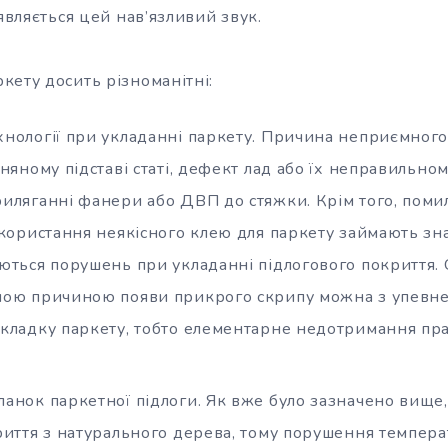
’являється цей нав’язливий звук.
кету досить різноманітні:
нології при укладанні паркету. Причина неприємного
няному підставі статі, дефект лад або їх неправильно
иляганні фанери або ДВП до стяжки. Крім того, поми
икористання неякісного клею для паркету займають зн
ються порушень при укладанні підлогового покриття. 
ою причиною появи прикрого скрипу можна з упевне
кладку паркету, тобто елементарне недотримання пра
анок паркетної підлоги. Як вже було зазначено вище
риття з натурального дерева, тому порушення темпер