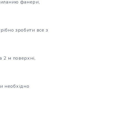
стиланию фанери,
трібно зробити все з
 2 м поверхні,
ви необхідно