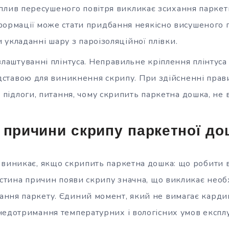
 вплив пересушеного повітря викликає зсихання паркет
рмації може стати придбання неякісно висушеного п
и укладанні шару з пароізоляційної плівки.
лаштуванні плінтуса. Неправильне кріплення плінтуса 
дставою для виникнення скрипу. При здійсненні прав
 підлоги, питання, чому скрипить паркетна дошка, не 
 причини скрипу паркетної до
 виникає, якщо скрипить паркетна дошка: що робити 
астина причин появи скрипу значна, що викликає необ
ння паркету. Єдиний момент, який не вимагає карди
недотримання температурних і вологісних умов експлу