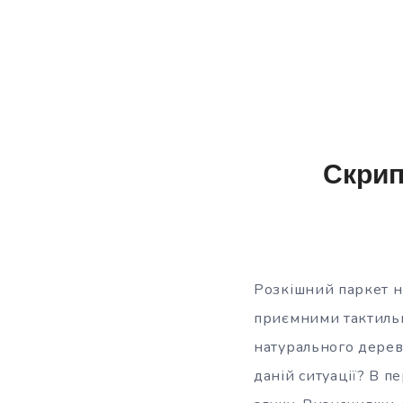
Скрип
Розкішний паркет на
приємними тактильн
натурального дерев
даній ситуації? В п