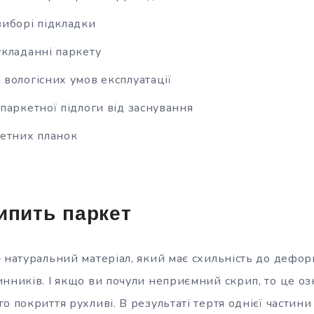
иборі підкладки
кладанні паркету
вологісних умов експлуатації
паркетної підлоги від заснування
етних планок
ипить паркет
 натуральний матеріал, який має схильність до деформ
нників. І якщо ви почули неприємний скрип, то це оз
о покриття рухливі. В результаті тертя однієї частини