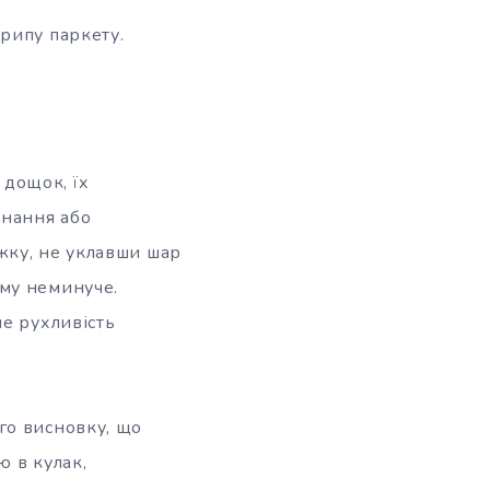
рипу паркету.
дощок, їх
знання або
жку, не уклавши шар
му неминуче.
не рухливість
го висновку, що
ю в кулак,