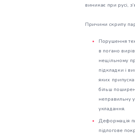
виникає при русі, з
Причини скрипу пар
Порушення тех
в погано вирів
нещільному пр
підкладки і в
яких припуска
більш поширен
неправильну у
укладання.
Деформація пл
підлогове пок