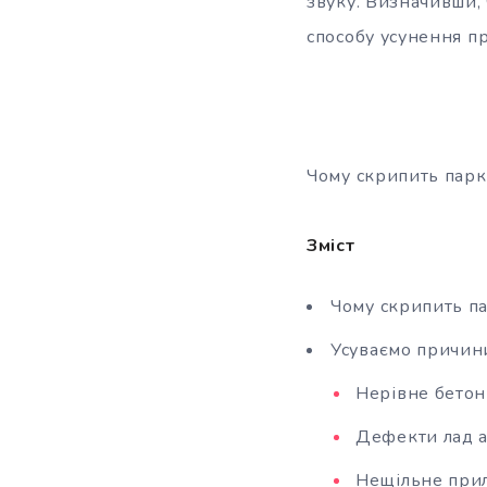
звуку. Визначивши,
способу усунення п
Чому скрипить парк
Зміст
Чому скрипить п
Усуваємо причин
Нерівне бетон
Дефекти лад а
Нещільне при