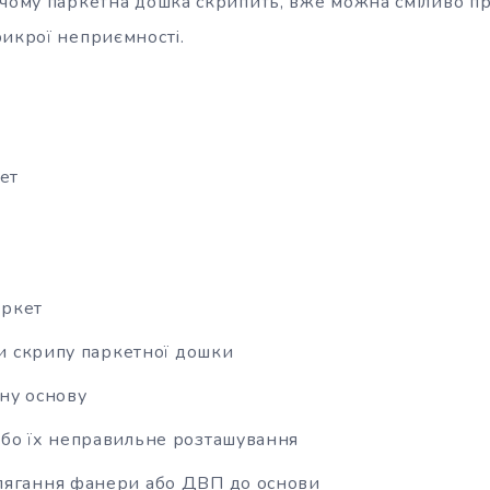
 чому паркетна дошка скрипить, вже можна сміливо п
рикрої неприємності.
ет
аркет
и скрипу паркетної дошки
ну основу
бо їх неправильне розташування
лягання фанери або ДВП до основи