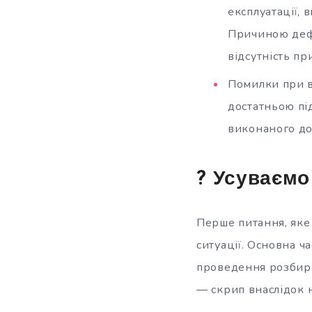
експлуатації,
Причиною дефо
відсутність пр
Помилки при в
достатньою пі
виконаного до
? Усуваємо
Перше питання, яке
ситуації. Основна ч
проведення розбира
— скрип внаслідок 