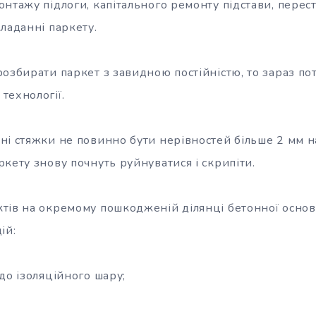
онтажу підлоги, капітального ремонту підстави, пере
ладанні паркету.
озбирати паркет з завидною постійністю, то зараз по
технології.
ні стяжки не повинно бути нерівностей більше 2 мм на
кету знову почнуть руйнуватися і скрипіти.
тів на окремому пошкодженій ділянці бетонної осно
ій:
до ізоляційного шару;