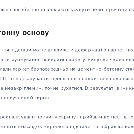
іше способи, що дозволяють усунути певні причини ск
тонну основу
ння підстави може викликати деформацію паркетних 
авіть руйнування поверхні паркету. Якщо ви через не
клали паркет безпосередньо на цементно-бетонну стя
П, то відшарування підлогового покриття в подальшо
е незакріпленим, почне рухатися. В результаті виник
 і докучливий скрип.
роаналізували причину скрипу і прийшли до невтішно
рипить внаслідок нерівного підстави, то, зібравши вол