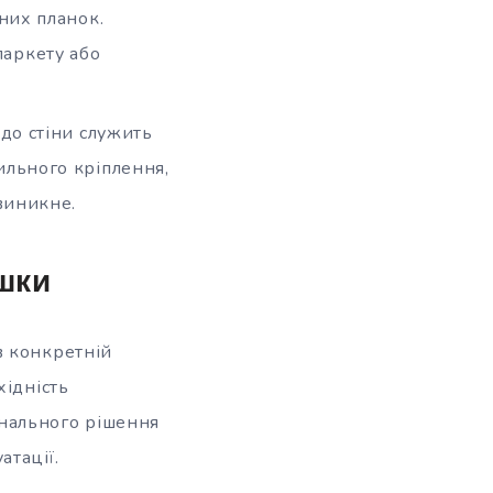
них планок.
аркету або
до стіни служить
ильного кріплення,
виникне.
шки
в конкретній
хідність
нального рішення
атації.