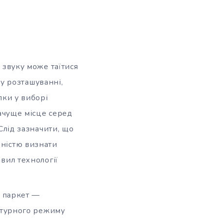
 звуку може таїтися
му розташуванні,
лки у виборі
ачуще місце серед
Слід зазначити, що
ністю визнати
вил технології
, паркет —
атурного режиму