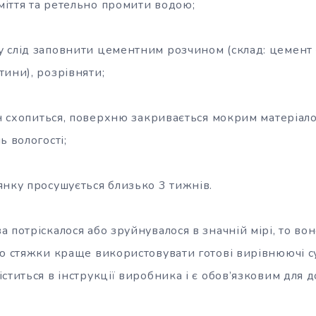
сміття та ретельно промити водою;
 слід заповнити цементним розчином (склад: цемент 
ини), розрівняти;
ин схопиться, поверхню закривається мокрим матеріал
ь вологості;
янку просушується близько 3 тижнів.
 потріскалося або зруйнувалося в значній мірі, то вон
ою стяжки краще використовувати готові вирівнюючі с
ститься в інструкції виробника і є обов’язковим для 