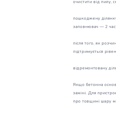
очистити від пилу, 
пошкоджену ділянку
заповнювач — 2 част
після того, як розч
підтримується рівен
відремонтовану діл
Якщо бетонна основа
заміні. Для пристр
про товщині шару мі