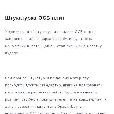
Штукатурка ОСБ плит
У декоративної штукатурки на плити ОСБ є своє
завдання – надати каркасного будинку іншого,
монолітний вигляд, щоб він став схожим на цегляну
будову.
Сам процес штукатурки по даному матеріалу
проходить досить стандартно, якщо не враховувати
пари нюансів ремонтних робіт. Перше – наносити
розчин потрібно тільки шпателем, а не ковшем, так як
дана поверхня піддається вібрації. Друге –
штукатурити ОСБ плити потрібно пошарово, в першому