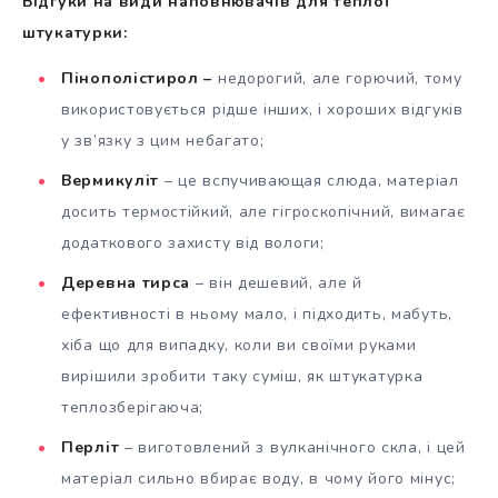
Відгуки на види наповнювачів для теплої
штукатурки:
Пінополістирол –
недорогий, але горючий, тому
використовується рідше інших, і хороших відгуків
у зв’язку з цим небагато;
Вермикуліт
– це вспучивающая слюда, матеріал
досить термостійкий, але гігроскопічний, вимагає
додаткового захисту від вологи;
Деревна тирса
– він дешевий, але й
ефективності в ньому мало, і підходить, мабуть,
хіба що для випадку, коли ви своїми руками
вирішили зробити таку суміш, як штукатурка
теплозберігаюча;
Перліт
– виготовлений з вулканічного скла, і цей
матеріал сильно вбирає воду, в чому його мінус;