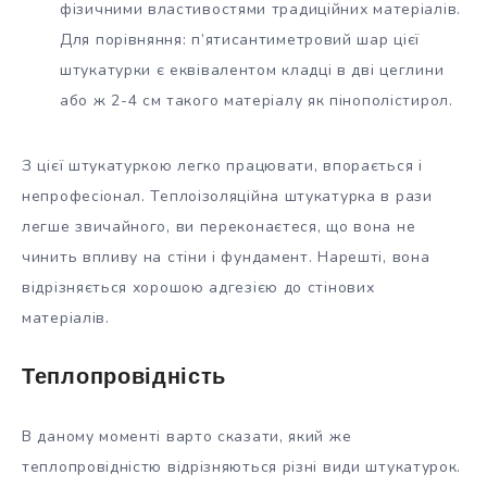
фізичними властивостями традиційних матеріалів.
Для порівняння: п’ятисантиметровий шар цієї
штукатурки є еквівалентом кладці в дві цеглини
або ж 2-4 см такого матеріалу як пінополістирол.
З цієї штукатуркою легко працювати, впорається і
непрофесіонал. Теплоізоляційна штукатурка в рази
легше звичайного, ви переконаєтеся, що вона не
чинить впливу на стіни і фундамент. Нарешті, вона
відрізняється хорошою адгезією до стінових
матеріалів.
Теплопровідність
В даному моменті варто сказати, який же
теплопровідністю відрізняються різні види штукатурок.