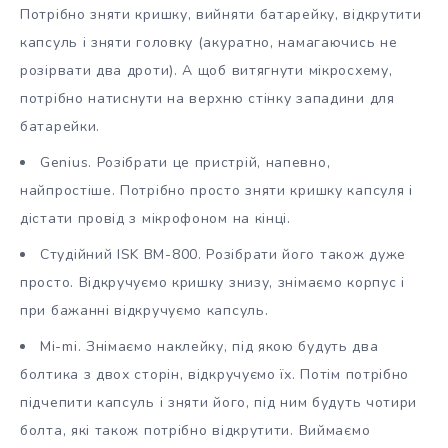
Потрібно зняти кришку, вийняти батарейку, відкрутити
капсуль і зняти головку (акуратно, намагаючись не
розірвати два дроти). А щоб витягнути мікросхему,
потрібно натиснути на верхню стінку западини для
батарейки.
Genius. Розібрати це пристрій, напевно,
найпростіше. Потрібно просто зняти кришку капсуля і
дістати провід з мікрофоном на кінці.
Студійний ISK BM-800. Розібрати його також дуже
просто. Відкручуємо кришку знизу, знімаємо корпус і
при бажанні відкручуємо капсуль.
Mi-mi. Знімаємо наклейку, під якою будуть два
болтика з двох сторін, відкручуємо їх. Потім потрібно
підчепити капсуль і зняти його, під ним будуть чотири
болта, які також потрібно відкрутити. Виймаємо