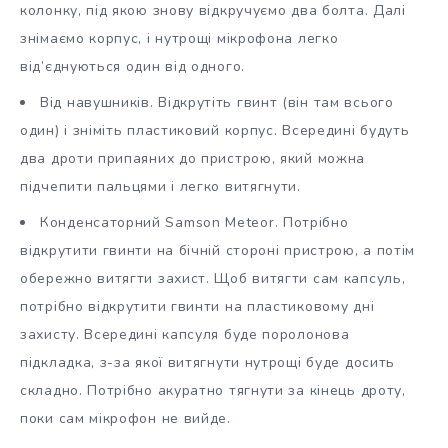
колонку, під якою знову відкручуємо два болта. Далі
знімаємо корпус, і нутрощі мікрофона легко
від’єднуються один від одного.
Від навушників. Відкрутіть гвинт (він там всього
один) і зніміть пластиковий корпус. Всередині будуть
два дроти припаяних до пристрою, який можна
підчепити пальцями і легко витягнути.
Конденсаторний Samson Meteor. Потрібно
відкрутити гвинти на бічній стороні пристрою, а потім
обережно витягти захист. Щоб витягти сам капсуль,
потрібно відкрутити гвинти на пластиковому дні
захисту. Всередині капсуля буде поролонова
підкладка, з-за якої витягнути нутрощі буде досить
складно. Потрібно акуратно тягнути за кінець дроту,
поки сам мікрофон не вийде.