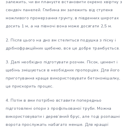
залежить, чи ви плануєте встановити окремо хвіртку з
сендвіч панелей. Глибина ям залежить від ступеня
можливого промерзання грунту, в південних широтах
досить 1 м, а на півночі вона може досягати 2,5 м.
2. Після цього на дно ям стелиться подушка з піску і
дрібнофракційних щебеню, все це добре трамбується.
3. Далі необхідно підготувати розчин. Пісок, цемент і
щебінь змішуються в необхідних пропорціях. Для його
приготування краще використовувати бетономішалку,
це прискорить процес.
4. Потім в ями потрібно вставити попередньо
підготовлені опори з профільованої труби. Можна
використовувати і дерев’яний брус, але тоді розпашні
ворота прослужать набагато менше. Для кращої