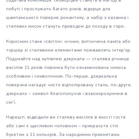
будь-яка комбінація: сковорідки стануть в нагоді в
побуті і прослужать багато років, відерце для
шампанського поверне романтику, а набір з казанка і
сталевих мисок стануть приводом до походу в гори.
Корисним стане «світло»: нічник, витончена лампа або
торшер зі сталевими елементами пожвавлять інтер’єр.
Подумайте над купівлею дзеркала — сталева річниця
весілля 11 років повинна бути ознаменована чимось
особливим і символічним. По-перше, дзеркальна
поверхня нагадує чисто відполіровану сталь, по-друге,
дзеркало – символ благополуччя і взаєморозуміння в
сім’ї.
Нарешті, відвідали ви сталеву весілля в якості гостя
або самі є щасливим чоловіком – прикрасьте стіл
букетом з 11 кольорів. За народними прикметами,