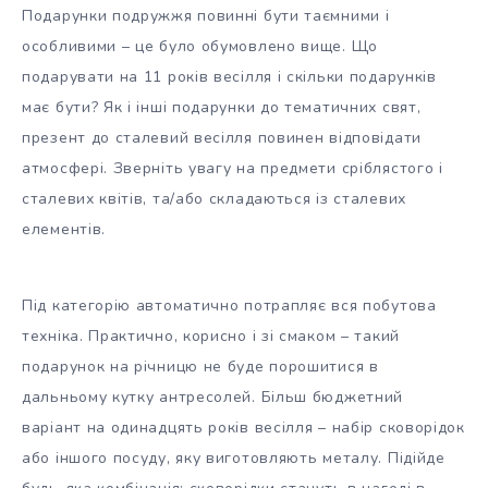
Подарунки подружжя повинні бути таємними і
особливими – це було обумовлено вище. Що
подарувати на 11 років весілля і скільки подарунків
має бути? Як і інші подарунки до тематичних свят,
презент до сталевий весілля повинен відповідати
атмосфері. Зверніть увагу на предмети сріблястого і
сталевих квітів, та/або складаються із сталевих
елементів.
Під категорію автоматично потрапляє вся побутова
техніка. Практично, корисно і зі смаком – такий
подарунок на річницю не буде порошитися в
дальньому кутку антресолей. Більш бюджетний
варіант на одинадцять років весілля – набір сковорідок
або іншого посуду, яку виготовляють металу. Підійде