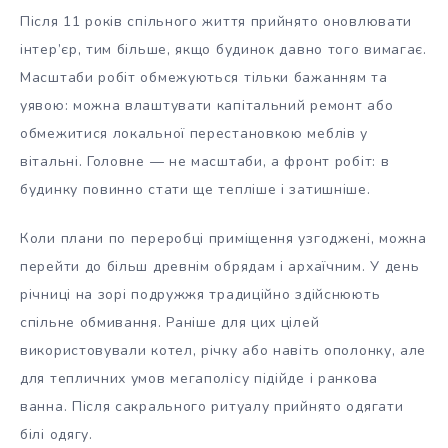
Після 11 років спільного життя прийнято оновлювати
інтер’єр, тим більше, якщо будинок давно того вимагає.
Масштаби робіт обмежуються тільки бажанням та
уявою: можна влаштувати капітальний ремонт або
обмежитися локальної перестановкою меблів у
вітальні. Головне — не масштаби, а фронт робіт: в
будинку повинно стати ще тепліше і затишніше.
Коли плани по переробці приміщення узгоджені, можна
перейти до більш древнім обрядам і архаїчним. У день
річниці на зорі подружжя традиційно здійснюють
спільне обмивання. Раніше для цих цілей
використовували котел, річку або навіть ополонку, але
для тепличних умов мегаполісу підійде і ранкова
ванна. Після сакрального ритуалу прийнято одягати
білі одягу.