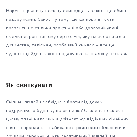
Нарешті, річниця весілля одинадцять років – це обмін
подарунками. Секрет у тому, що це повинні бути
презенти не стільки практичні або довгоочікувані,
скільки дорогі вашому серцю. Річ, яку ви зберігаєте з
дитинства, талісман, особливий символ – все це
чудово підійде в якості подарунка на сталеву весілля.
Як святкувати
Скільки людей необхідно зібрати під дахом
подружнього будинку на річницю? Сталеве весілля в
цьому плані мало чим відрізняється від інших сімейних
свят – справляти її найкраще з родичами і близькими
друзями, скромніше, ніж десятирічний ювілей. Не