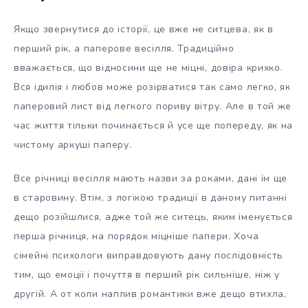
Якщо звернутися до історії, це вже
не ситцева, як в
перший рік, а паперове весілля. Традиційно
вважається, що відносини ще не міцні, довіра крихко.
Вся ідилія і любов може розірватися так само легко, як
паперовий лист від легкого пориву вітру. Але в той же
час життя тільки починається й усе ще попереду, як на
чистому аркуші паперу.
Все річниці весілля мають назви за роками, дані їм ще
в старовину. Втім, з логікою традиції в даному питанні
дещо розійшлися, адже той же ситець, яким іменується
перша річниця, на порядок міцніше папери. Хоча
сімейні психологи виправдовують дану послідовність
тим, що емоції і почуття в перший рік сильніше, ніж у
другій. А от коли наплив романтики вже дещо втихла,