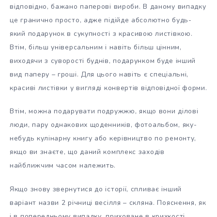
відповідно, бажано паперові вироби. В даному випадку
це гранично просто, адже підійде абсолютно будь-
який подарунок в сукупності з красивою листівкою.
Втім, більш універсальним і навіть більш цінним,
виходячи з суворості буднів, подарунком буде інший
вид паперу – гроші. Для цього навіть є спеціальні,
красиві листівки у вигляді конвертів відповідної форми.
Втім, можна подарувати подружжю, якщо вони ділові
люди, пару однакових щоденників, фотоальбом, яку-
небудь кулінарну книгу або керівництво по ремонту,
якщо ви знаєте, що даний комплекс заходів
найближчим часом належить.
Якщо знову звернутися до історії, спливає інший
варіант назви 2 річниці весілля – скляна. Пояснення, як
і в попередньому випадку, приховане в крихкості