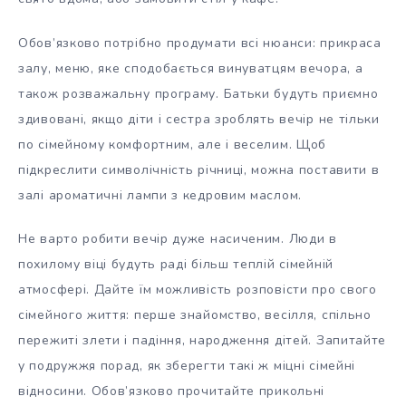
Обов’язково потрібно продумати всі нюанси: прикраса
залу, меню, яке сподобається винуватцям вечора, а
також розважальну програму. Батьки будуть приємно
здивовані, якщо діти і сестра зроблять вечір не тільки
по сімейному комфортним, але і веселим. Щоб
підкреслити символічність річниці, можна поставити в
залі ароматичні лампи з кедровим маслом.
Не варто робити вечір дуже насиченим. Люди в
похилому віці будуть раді більш теплій сімейній
атмосфері. Дайте їм можливість розповісти про свого
сімейного життя: перше знайомство, весілля, спільно
пережиті злети і падіння, народження дітей. Запитайте
у подружжя порад, як зберегти такі ж міцні сімейні
відносини. Обов’язково прочитайте прикольні