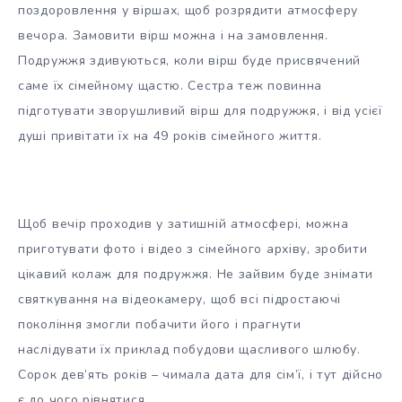
поздоровлення у віршах, щоб розрядити атмосферу
вечора. Замовити вірш можна і на замовлення.
Подружжя здивуються, коли вірш буде присвячений
саме їх сімейному щастю. Сестра теж повинна
підготувати зворушливий вірш для подружжя, і від усієї
душі привітати їх на 49 років сімейного життя.
Щоб вечір проходив у затишній атмосфері, можна
приготувати фото і відео з сімейного архіву, зробити
цікавий колаж для подружжя. Не зайвим буде знімати
святкування на відеокамеру, щоб всі підростаючі
покоління змогли побачити його і прагнути
наслідувати їх приклад побудови щасливого шлюбу.
Сорок дев’ять років – чимала дата для сім’ї, і тут дійсно
є до чого рівнятися.