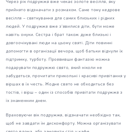
Через рік подружжя вже чекає золоте весілля, яку
прийнято відзначати з розмахом. Саме тому кедрове
весілля – святкування для самих близьких і рідних
людей. У подружжя вже з’явилися діти, бути може
навіть онуки. Сестра і брат також дуже близькі і
довгоочікувані люди на цьому святі. Діти повинні
допомогти в організації вечора, щоб батьки відчули їх
підтримку, турботу. Проявивши фантазію можна
подарувати подружжю свято, який ніколи не
забудеться, прочитати прикольні і красиві привітання у
віршах в їх честь. Жодне свято не обходиться без
тостів, і вірш – один із способів привітати подружжя з
їх знаменним днем.
Враховуючи вік подружжя, відзначати необхідно так,
щоб не завдати їм дискомфорту. Можна організувати
свято вдома, або замовити стіл у кафе.