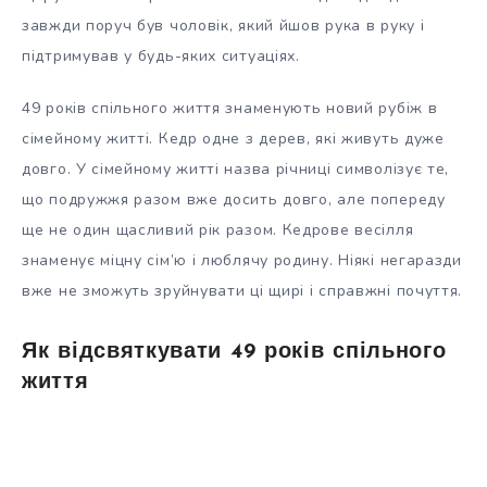
завжди поруч був чоловік, який йшов рука в руку і
підтримував у будь-яких ситуаціях.
49 років спільного життя знаменують новий рубіж в
сімейному житті. Кедр одне з дерев, які живуть дуже
довго. У сімейному житті назва річниці символізує те,
що подружжя разом вже досить довго, але попереду
ще не один щасливий рік разом. Кедрове весілля
знаменує міцну сім’ю і люблячу родину. Ніякі негаразди
вже не зможуть зруйнувати ці щирі і справжні почуття.
Як відсвяткувати 49 років спільного
життя