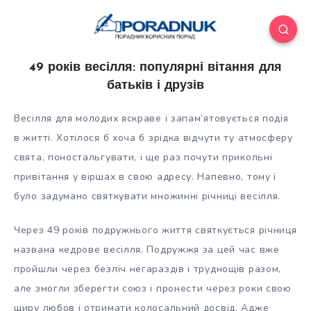
49 років весілля: популярні вітання для
батьків і друзів
Весілля для молодих яскраве і запам’ятовується подія
в житті. Хотілося б хоча б зрідка відчути ту атмосферу
свята, поностальгувати, і ще раз почути прикольні
привітання у віршах в свою адресу. Напевно, тому і
було задумано святкувати множинні річниці весілля.
Через 49
років подружнього життя святкується річниця
названа кедрове весілля. Подружжя за цей час вже
пройшли через безліч негараздів і труднощів разом,
але змогли зберегти союз і пронести через роки свою
щиру любов і отримати колосальний досвід. Адже