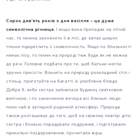
Сорок дев’ять років з дня весілля – це дуже
символічна річниця.
І якщо вона припадає на літній
час, то можна зазначити її в лісі, де запах шишок
тільки підкреслить її символічність. Якщо по близькості
немає лісу, то пікнік на природі теж буде як не можна
до речі. Головне подбати про те, щоб батьки могли
зручно присісти. Візьміть на природу розкладний стіл і
стільці, приготуйте на багатті їх улюблене блюдо.
Добре б, якби сестра зайнялася будинку святковою
випічкою, і по закінченню вечора всі близькі люди
пили чай в затишній родинній атмосфері. Природа
також розташовує до того, щоб на свіжому повітрі діти,
сестра і близькі порадували подружжя, і підготували
прикольні поздоровлення, прочитали вірш.