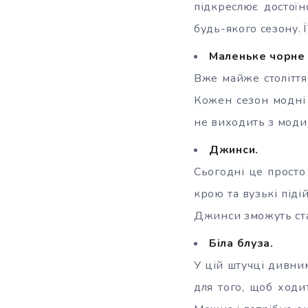
підкреслює достоїн
будь-якого сезону. 
Маленьке чорне 
Вже майже століття
Кожен сезон модні 
не виходить з моди 
Джинси.
Сьогодні це прост
крою та вузькі піді
Джинси зможуть ста
Біла блуза.
У цій штучці дивним 
для того, щоб ходи