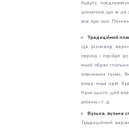
будуть поєднуват
дізнатися, що ж це 
все про них. Почне
Традиційний пла
Ця різновид верхн
період і підійде д
який образ стильни
класичних тонах. Я
якщо інша одяг бу
Крім цього, цей ел
ремінь і т. д.
Вузька, вузька 
Традиційний варіа