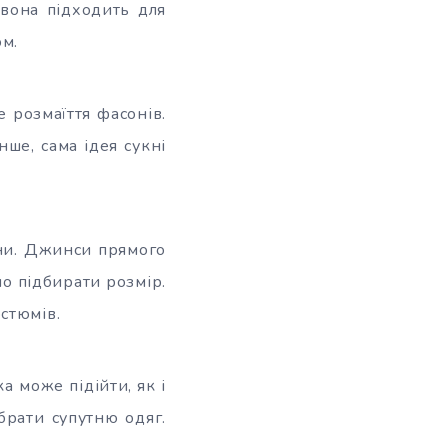
 вона підходить для
ом.
 розмаїття фасонів.
ше, сама ідея сукні
ни. Джинси прямого
но підбирати розмір.
стюмів.
ка може підійти, як і
брати супутню одяг.