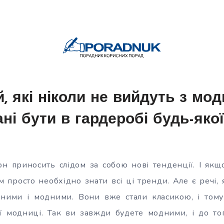
й, які ніколи не вийдуть з мод
ані бути в гардеробі будь-якої
н приносить слідом за собою нові тенденції. І якщ
 просто необхідно знати всі ці тренди. Але є речі, 
бними і модними. Вони вже стали класикою, і тому 
ї модниці. Так ви завжди будете модними, і до то