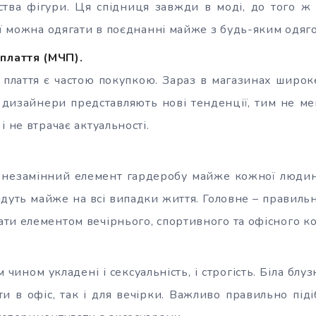
ства фігури. Ця спідниця завжди в моді, до того ж
Її можна одягати в поєднанні майже з будь-яким одяг
плаття (МЧП).
 плаття є частою покупкою. Зараз в магазинах широке
дизайнери представляють нові тенденції, тим не мен
і не втрачає актуальності.
о незамінний елемент гардеробу майже кожної люди
йдуть майже на всі випадки життя. Головне – правиль
ти елементом вечірнього, спортивного та офісного ко
чином укладені і сексуальність, і строгість. Біла блуз
ти в офіс, так і для вечірки. Важливо правильно піді