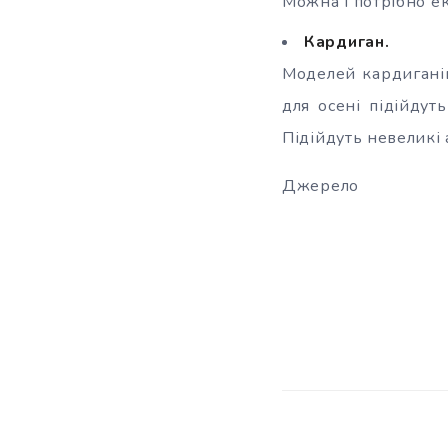
Можна і потрібно е
Кардиган.
Моделей кардиганів
для осені підійдут
Підійдуть невеликі
Джерело