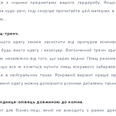
ися з іншими предметами вашого гардеробу. Якщо
за чудо-речі, тоді скоріше прочитайте цей матеріал, в
мо…
щ-тренч.
ього одягу зможе захистити від причудов мінливо
о будь-якого одягу і аксесуар. Витончений тренч зд
м, незалежно від того, що зараз модно. Плащ рекоме
кщо все ж хочеться купити плащ яскравого забарвле
де в нейтральних тонах. Яскравий варіант краще пр
емент одягу можна доповнити різними деталями, таки
спідниця-олівець довжиною до коліна.
нт для бізнес-леді, який не виходить з рамок дре