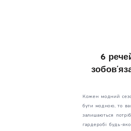
6 рече
зобов’яз
Кожен модний сезо
бути модною, то вам
залишаються потрі
гардеробі
будь-яко