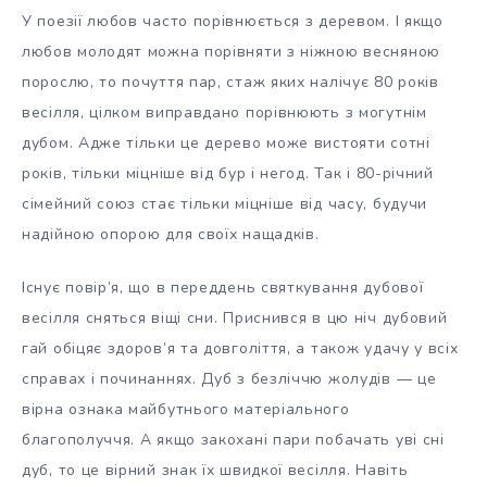
У поезії любов часто порівнюється з деревом. І якщо
любов молодят можна порівняти з ніжною весняною
порослю, то почуття пар, стаж яких налічує 80 років
весілля, цілком виправдано порівнюють з могутнім
дубом. Адже тільки це дерево може вистояти сотні
років, тільки міцніше від бур і негод. Так і 80-річний
сімейний союз стає тільки міцніше від часу, будучи
надійною опорою для своїх нащадків.
Існує повір’я, що в переддень святкування дубової
весілля сняться віщі сни. Приснився в цю ніч дубовий
гай обіцяє здоров’я та довголіття, а також удачу у всіх
справах і починаннях. Дуб з безліччю жолудів — це
вірна ознака майбутнього матеріального
благополуччя. А якщо закохані пари побачать уві сні
дуб, то це вірний знак їх швидкої весілля. Навіть