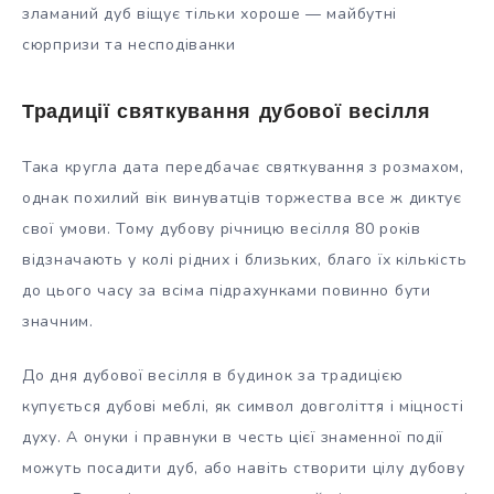
зламаний дуб віщує тільки хороше — майбутні
сюрпризи та несподіванки
Традиції святкування дубової весілля
Така кругла дата передбачає святкування з розмахом,
однак похилий вік винуватців торжества все ж диктує
свої умови. Тому дубову річницю весілля 80 років
відзначають у колі рідних і близьких, благо їх кількість
до цього часу за всіма підрахунками повинно бути
значним.
До дня дубової весілля в будинок за традицією
купується дубові меблі, як символ довголіття і міцності
духу. А онуки і правнуки в честь цієї знаменної події
можуть посадити дуб, або навіть створити цілу дубову