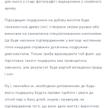
для нього є старі фотографії і відеоролики з сімейного
архіву.
Підходящим подарунком на дубову весілля буде
генеалогічне древо сім’ї, створене своїми руками або
виконане на замовлення спеціалізованими компаніями.
Це буде наочним підтвердженням у вигляді численних
гілок нащадків справжніх досягнень подружжя-
довгожителів. Тільки треба враховувати той факт, що
підготовка такого подарунка має проводитись
завчасно, але результат буде вартий вкладених праць
і сил.
Ну і, звичайно ж, необхідним доповненням до будь-
якого подарунку будуть прояви турботи і уваги до
літній парі з боку дітей, онуків і правнуків, як
підтвердження того, що вони дали життя і виростили