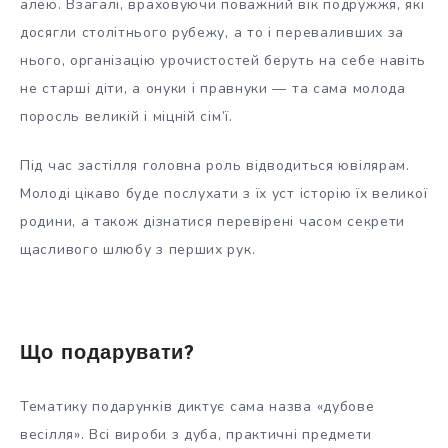
алею. Взагалі, враховуючи поважний вік подружжя, які
досягли столітнього рубежу, а то і переваливших за
нього, організацію урочистостей беруть на себе навіть
не старші діти, а онуки і правнуки — та сама молода
поросль великій і міцній сім’ї.
Під час застілля головна роль відводиться ювілярам.
Молоді цікаво буде послухати з їх уст історію їх великої
родини, а також дізнатися перевірені часом секрети
щасливого шлюбу з перших рук.
Що подарувати?
Тематику подарунків диктує сама назва «дубове
весілля». Всі вироби з дуба, практичні предмети