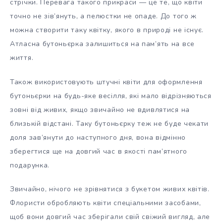
стрічки. Перевага такого прикраси — це те, що квіти
точно не зів’януть, а пелюстки не опаде. До того ж
можна створити таку квітку, якого в природі не існує.
Атласна бутоньєрка залишиться на пам’ять на все
життя.
Також використовують штучні квіти для оформлення
бутоньєрки на будь-яке весілля, які мало відрізняються
зовні від живих, якщо звичайно не вдивлятися на
близькій відстані. Таку бутоньєрку теж не буде чекати
доля зав’янути до наступного дня, вона відмінно
зберегтися ще на довгий час в якості пам’ятного
подарунка.
Звичайно, нічого не зрівнятися з букетом живих квітів.
Флористи обробляють квіти спеціальними засобами,
щоб вони довгий час зберігали свій свіжий вигляд, але