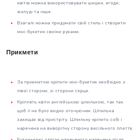
квітів можна використовувати шишки, ягоди,
жолуді та інше.
Взагалі можна придумати свій стиль і створити
міні-букетик своїми руками.
Прикмети
За прикметою кріпити міні-букетик необхідно з
лівої сторони, зі сторони серця.
Кріплять квіти англійською шпилькою, так так
щоб її не було видно оточуючим. Шпилька
захищає від пристріту. Шпильку кріпить собі і
наречена на виворітну сторону весільного плаття.
Бутоньєрку одягає нареченого наречена після