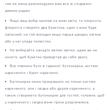
тим не менш рекомендуємо вам все ж слідувати
деяким радам:
Якщо ваш вибір припав на живі квіти, то попросіть
флориста створити два букетика, один з яких буде
запасний, на той випадок якщо перша швидко зів’яне
або у неї опаде пелюстки.
Не вибирайте занадто великі квітки, адже ви не
хочете, щоб букетик привертав до себе увагу.
Все повинно бути в гармонії: бутоньєрка, костюм
нареченого і букет нареченої.
Бутоньєрка може прикрашати не тільки костюм
нареченого, але і свідка або друзів нареченого, а
також створюють бутоньєрки для гостей, головне, щоб
у нареченого і свідка вони трохи розрізнялися.