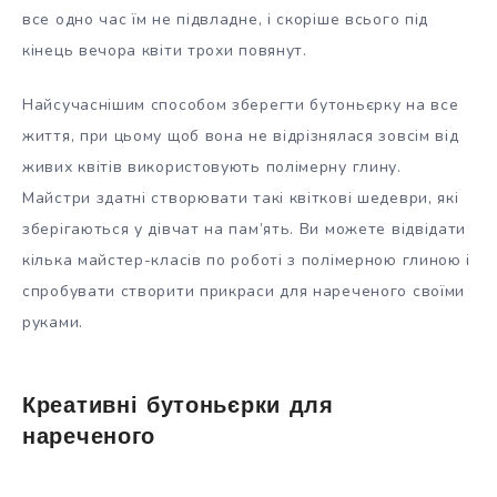
все одно час їм не підвладне, і скоріше всього під
кінець вечора квіти трохи повянут.
Найсучаснішим способом зберегти бутоньєрку на все
життя, при цьому щоб вона не відрізнялася зовсім від
живих квітів використовують полімерну глину.
Майстри здатні створювати такі квіткові шедеври, які
зберігаються у дівчат на пам’ять. Ви можете відвідати
кілька майстер-класів по роботі з полімерною глиною і
спробувати створити прикраси для нареченого своїми
руками.
Креативні бутоньєрки для
нареченого