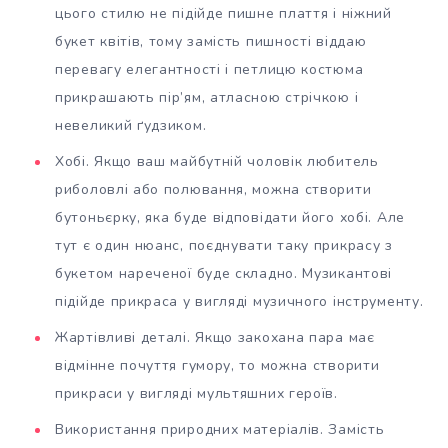
цього стилю не підійде пишне плаття і ніжний
букет квітів, тому замість пишності віддаю
перевагу елегантності і петлицю костюма
прикрашають пір’ям, атласною стрічкою і
невеликий ґудзиком.
Хобі. Якщо ваш майбутній чоловік любитель
риболовлі або полювання, можна створити
бутоньєрку, яка буде відповідати його хобі. Але
тут є один нюанс, поєднувати таку прикрасу з
букетом нареченої буде складно. Музикантові
підійде прикраса у вигляді музичного інструменту.
Жартівливі деталі. Якщо закохана пара має
відмінне почуття гумору, то можна створити
прикраси у вигляді мультяшних героїв.
Використання природних матеріалів. Замість