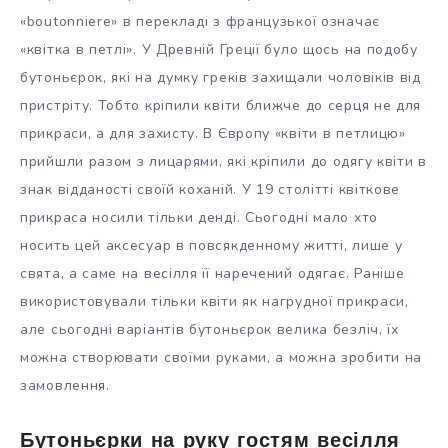
«boutonniere» в перекладі з французької означає
«квітка в петлі». У Древній Греції було щось на подобу
бутоньєрок, які на думку греків захищали чоловіків від
пристріту. Тобто кріпили квіти ближче до серця не для
прикраси, а для захисту. В Європу «квіти в петлицю»
прийшли разом з лицарями, які кріпили до одягу квіти в
знак відданості своїй коханій. У 19 столітті квіткове
прикраса носили тільки денді. Сьогодні мало хто
носить цей аксесуар в повсякденному житті, лише у
свята, а саме на весілля її наречений одягає. Раніше
використовували тільки квіти як нагрудної прикраси,
але сьогодні варіантів бутоньєрок велика безліч, їх
можна створювати своїми руками, а можна зробити на
замовлення.
Бутоньєрки на руку гостям весілля