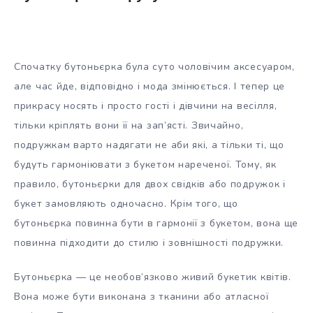
Спочатку бутоньєрка була суто чоловічим аксесуаром,
але час йде, відповідно і мода змінюється. І тепер це
прикрасу носять і просто гості і дівчини на весілля,
тільки кріплять вони її на зап’ясті. Звичайно,
подружкам варто надягати не аби які, а тільки ті, що
будуть гармоніювати з букетом нареченої. Тому, як
правило, бутоньєрки для двох свідків або подружок і
букет замовляють одночасно. Крім того, що
бутоньєрка повинна бути в гармонії з букетом, вона ще
повинна підходити до стилю і зовнішності подружки.
Бутоньєрка — це необов’язково живий букетик квітів.
Вона може бути виконана з тканини або атласної