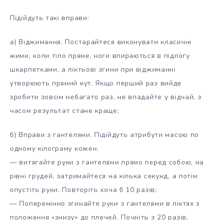
Підійдуть такі вправи:
а) Віджимання. Постарайтеся виконувати класичні
жими, коли тіло пряме, ноги впираються в підлогу
шкарпетками, а ліктьові згини при віджиманні
утворюють прямий кут. Якщо перший раз вийде
зробити зовсім небагато раз, не впадайте у відчай, з
часом результат стане краще;
б) Вправи з гантелями. Підійдуть атрибути масою по
одному кілограму кожен.
— витягайте руки з гантелями прямо перед собою, на
рівні грудей, затримайтеся на кілька секунд, а потім
опустіть руки. Повторіть хоча б 10 разів;
— Поперемінно згинайте руки з гантелями в ліктях з
положення «знизу» до плечей. Почніть з 20 разів,