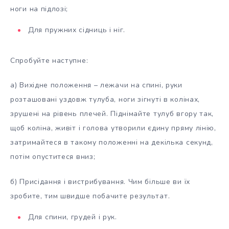
ноги на підлозі;
Для пружних сідниць і ніг.
Спробуйте наступне:
а) Вихідне положення – лежачи на спині, руки
розташовані уздовж тулуба, ноги зігнуті в колінах,
зрушені на рівень плечей. Піднімайте тулуб вгору так,
щоб коліна, живіт і голова утворили єдину пряму лінію,
затримайтеся в такому положенні на декілька секунд,
потім опуститеся вниз;
б) Присідання і вистрибування. Чим більше ви їх
зробите, тим швидше побачите результат.
Для спини, грудей і рук.