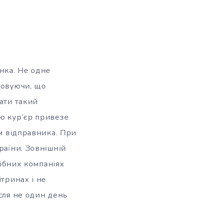
унка. Не одне
ховуючи, що
вати такий
ою кур’єр привезе
ям відправника. При
раїни. Зовнішній
дібних компаніях
ітринах і не
ісля не один день