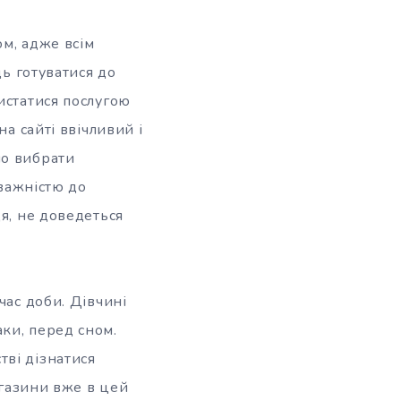
ом, адже всім
дь готуватися до
истатися послугою
а сайті ввічливий і
но вибрати
уважністю до
я, не доведеться
час доби. Дівчині
ки, перед сном.
ві дізнатися
агазини вже в цей