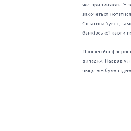
час припиняють. У т
захочеться мотатися
Сплатити букет, за
банківської карти п
Професійні флорист
випадку. Навряд чи
якщо він буде підн