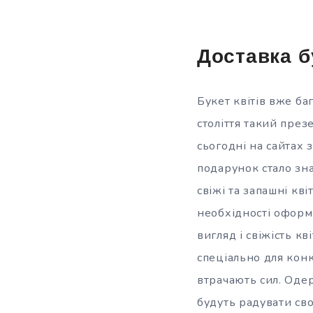
Доставка бу
Букет квітів вже ба
століття такий пре
сьогодні на сайтах 
подарунок стало зн
свіжі та запашні кв
необхідності оформи
вигляд і свіжість к
спеціально для конк
втрачають сил. Одер
будуть радувати сво