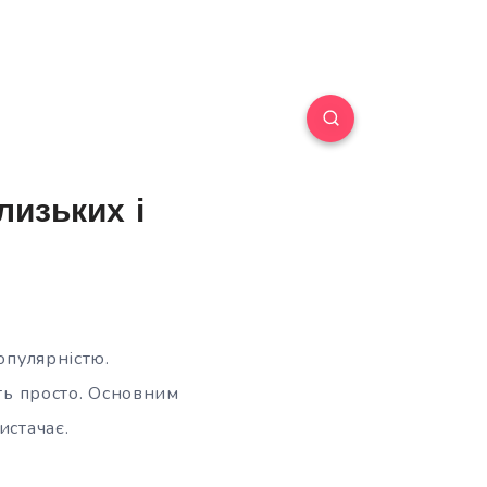
лизьких і
опулярністю.
ить просто. Основним
истачає.