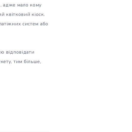
н, адже мало кому
й квітковий кіоск.
латіжних систем або
тю відповідати
ету, тим більше,