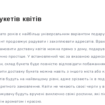
кетів квітів
гато років є найбільш універсальним варіантом подар
зент продовжує радувати і захоплювати адресатів. Вра
замовити доставку квітів можна прямо з дому, подару
ачно простіше. У встановлений час за вказаною адрес
іти, склад букета буде повністю відповідати побажанн
ти доставку букета можна навіть з іншого міста або к
вітів будуть на найвищому рівні, адже зрізають їх в по
ретного замовлення. Квіти не чекають своєї черги у в
жувачу будуть вручені виключно свіжі рослини, які п
їм ароматом і красою.