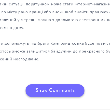
акій ситуації порятунком може стати інтернет-магази
 по місту рано вранці або вночі, щоб знайти працюючи
мовлений у мережі, можна з допомогою електронних п
рямо з дому.
и допоможуть підібрати композицію, яка буде повніс
 хтось зможе залишитися байдужим до прекрасного бук
есений несподівано.
Show Comments