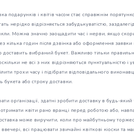
вка подарунків і квітів часом стає справжнім порятунк
тать нерідко відрізняється забудькуватістю, заздалегі
икли. Можна значно заощадити час і нерви, якщо скор
рез кілька годин після дзвінка або оформлення заявки н
р доставить вибраний букет. Важливо тільки правиль
оскільки не всі з них відрізняються пунктуальністю і 
лити трохи часу і підібрати відповідального виконавц
ь букета або строку доставки.
ти організації, здатні зробити доставку в будь-який 
отримати квіти рано вранці перед роботою або, навпа
оставка може виручити, коли про майбутньому торжест
 ввечері, всі працювати звичайні квіткові кіоски та м