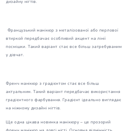
дизайну нігтів.
Французький манікюр з металізованої або перлової
втиркой передбачає особливий акцент на лінії
посмішки. Такий варіант стає все більш затребуваним
у дівчат.
Френч манікюр з градієнтом стає все більш
актуальним. Такий варіант передбачає використання
градієнтного фарбування. Градієнт ідеально виглядає
на ніжному дизайні нігтів.
Ще одна цікава новинка манікюру – це прозорий
френч манікюр на довгі нігті. Основна відмінність