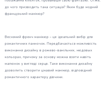
побажання клієнток, проявивши свою фантазію. Отже,
до чого призводить така ситуація? Яким буде модний
французький манікюр?
Весняний френч манікюр – це ідеальний вибір для
романтичних панночок. Передбачається можливість
виконання дизайну в рожево-ванільних, нюдовых
кольорах, причому за основу можна взяти навіть
малюнок у вигляді серця. Таке виконання дизайну
дозволить створити цікавий манікюр, відповідний
романтичного характеру дівчини.