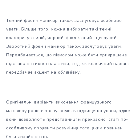
Темний френч манікюр також заслуговує особливої
уваги. Більше того, можна вибирати такі темні
кольори, як синій, чорний, фіолетовий і цегляний.
Зворотний френч манікюр також заслуговує уваги.
Передбачається, що півколом може бути прикрашене
підстава нігтьової пластини, тоді як класичний варіант
передбачає акцент на облямівку.
Оригінальні варіанти виконання французького
манікюру раніше заслуговують підвищеної уваги, адже
вони дозволяють представницям прекрасної статі по-
особливому проявити розуміння того, яким повинен
бути дизайн нігтів.