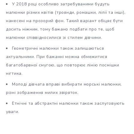
У 2018 році особливо затребуваними будуть
малюнки різних квітів (троянди, ромашки, лілії та інші),
нанесені на прозорий фон. Такий варіант обіцяє бути
досить ніжним, тому бажано подбати про те, щоб
малюнки співвідносилися зі стилем дівчини.
Геометричні малюнки також залишаються
актуальними. При бажанні можна обмежитися
багатобарвної смугою, що повторює лінію посмішки
нігтика.
Молоді дівчата вправі вибирати морські малюнки,
різні зображення милих звіряток.
Етнічні та абстрактні малюнки також заслуговують
уваги.