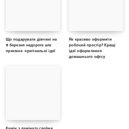
Що подарувати дівчині на
Як красиво оформити
8 березня недороге але
робочий простір? Кращі
приємне: оригінальні ідеї
ідеї оформлення
домашнього офісу
Камін з ламінату своїми