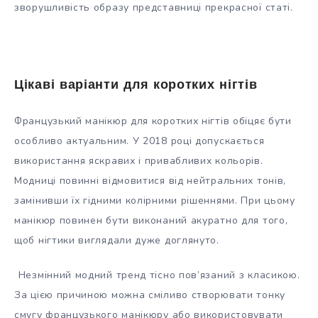
зворушливість образу представниці прекрасної статі.
Цікаві варіанти для коротких нігтів
Французький манікюр для коротких нігтів обіцяє бути
особливо актуальним. У 2018 році допускається
використання яскравих і привабливих кольорів.
Модниці повинні відмовитися від нейтральних тонів,
замінивши їх гідними колірними рішеннями. При цьому
манікюр повинен бути виконаний акуратно для того,
щоб нігтики виглядали дуже доглянуто.
Незмінний модний тренд тісно пов’язаний з класикою.
За цією причиною можна сміливо створювати тонку
смугу французького манікюру або використовувати