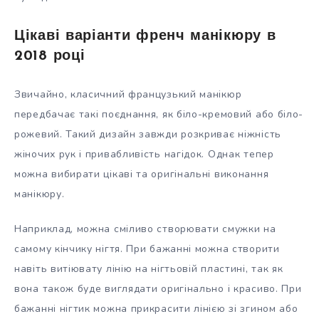
Цікаві варіанти френч манікюру в
2018 році
Звичайно, класичний французький манікюр
передбачає такі поєднання, як біло-кремовий або біло-
рожевий. Такий дизайн завжди розкриває ніжність
жіночих рук і привабливість нагідок. Однак тепер
можна вибирати цікаві та оригінальні виконання
манікюру.
Наприклад, можна сміливо створювати смужки на
самому кінчику нігтя. При бажанні можна створити
навіть витіювату лінію на нігтьовій пластині, так як
вона також буде виглядати оригінально і красиво. При
бажанні нігтик можна прикрасити лінією зі згином або