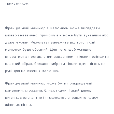
трикутником.
Французький манікюр з малюнком може виглядати
цікаво і незвично, причому він може бути зухвалим або
дуже ніжним. Результат залежить від того, який
малюнок буде обраний. Для того, щоб успішно
впоратися з поставленим завданням і тільки поліпшити
власний образ, бажано вибрати тільки один ніготь на
руці для нанесення малюнка.
Французький манікюр може бути прикрашений
каменями, стразами, блискітками. Такий декор
виглядає елегантно і підкреслює справжню красу
жіночих нігтів.