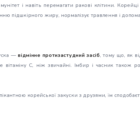
імунітет і навіть перемагати ракові клітини. Корейці
ню підшкірного жиру, нормалізує травлення і допомаг
куска —
відмінне протизастудний засіб
, тому що, як 
ше вітаміну С, ніж звичайні. Імбир і часник також 
ікантною корейської закуски з друзями, їм сподобаєт