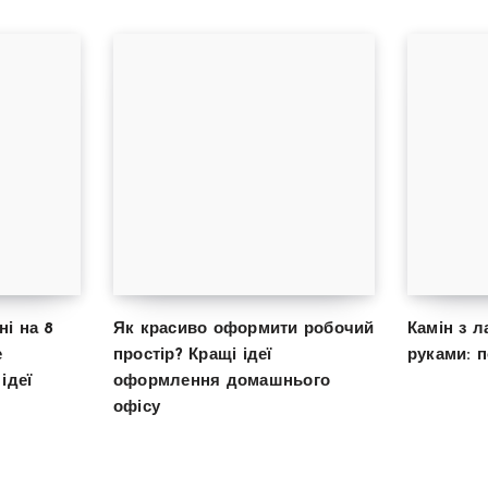
і на 8
Як красиво оформити робочий
Камін з л
е
простір? Кращі ідеї
руками: п
ідеї
оформлення домашнього
офісу