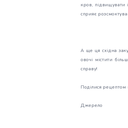
кров, підвищувати 
сприяє розсмоктуван
А ще ця східна за
овочі містити біль
справу!
Поділися рецептом п
Джерело