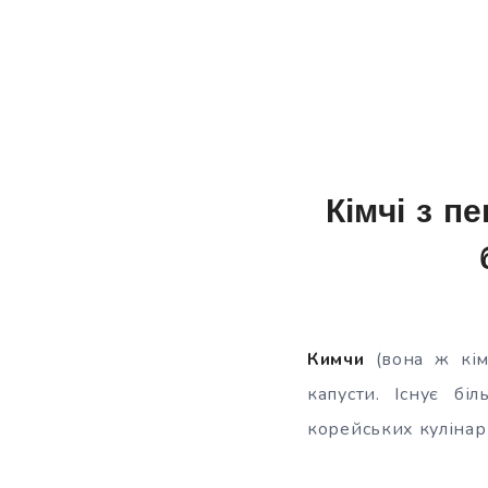
Кімчі з пе
Кимчи
(вона ж кімч
капусти. Існує бі
корейських кулінар