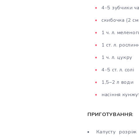
4-5 зубчики ч
скибочка (2 с
1 ч. л. мелено
1 ст. л. рослинн
1 ч. л. цукру
4-5 ст. л. солі
1,5–2 л води
насіння кунжу
ПРИГОТУВАННЯ:
Капусту розріж