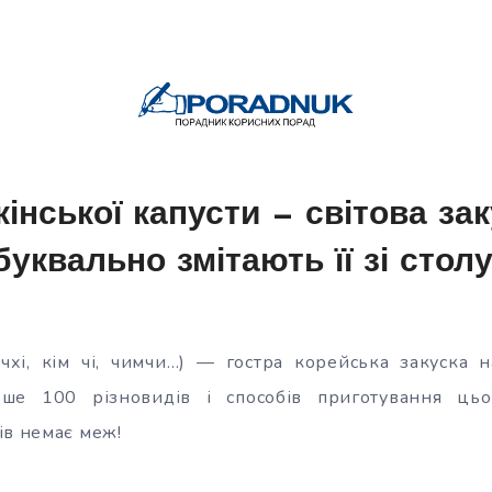
кінської капусти — світова зак
буквально змітають її зі столу
хі, кім чі, чимчи…) — гостра корейська закуска н
льше 100 різновидів і способів приготування цьог
ів немає меж!