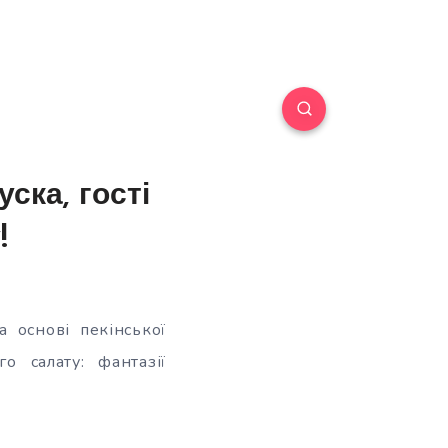
уска, гості
!
а основі пекінської
о салату: фантазії