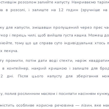
остившім розсолом залийте капусту. Накриваємо таріл
ла в розсолі, і залиште на 12 годин (зручніше на 
ку для капусти, змішавши пропущений через прес ча
укор і перець чилі, щоб вийшла густа кашка. Можеш до
іюйте, тому що це справа суто індивідуальна: хтось 
х пекуча.
ту промити, потім дати воді стекти, наріж квадрати
и в контейнер, накрий кришкою і залиште для брод
-2 дні. Після цього капусту для зберігання мо
у, полив рослинним маслом і посипати насінням кунжу
містить особливе корисна речовина — лізин, яке ма