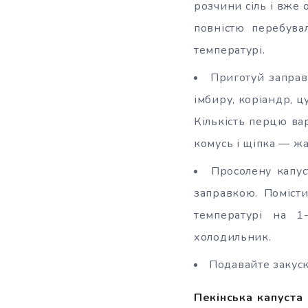
розчини сіль і вже 
повністю перебува
температурі.
Приготуй заправ
імбиру, коріандр, ц
Кількість перцю вар
комусь і щіпка — жа
Просолену капус
заправкою. Поміст
температурі на 1
холодильник.
Подавайте закуск
Пекінська капуста