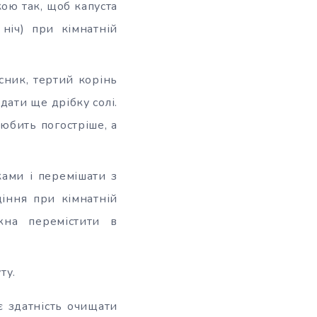
кою так, щоб капуста
ніч) при кімнатній
сник, тертий корінь
дати ще дрібку солі.
любить погостріше, а
ками і перемішати з
іння при кімнатній
жна перемістити в
ту.
є здатність очищати