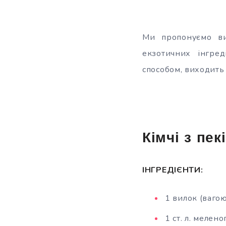
Ми пропонуємо в
екзотичних інгред
способом, виходить
Кімчі з пек
ІНГРЕДІЄНТИ:
1 вилок (вагою
1 ст. л. мелен