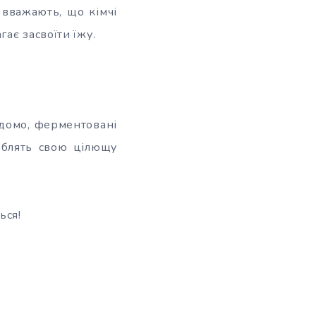
 вважають, що кімчі
ає засвоїти їжу.
відомо, ферментовані
роблять свою цілющу
ься!