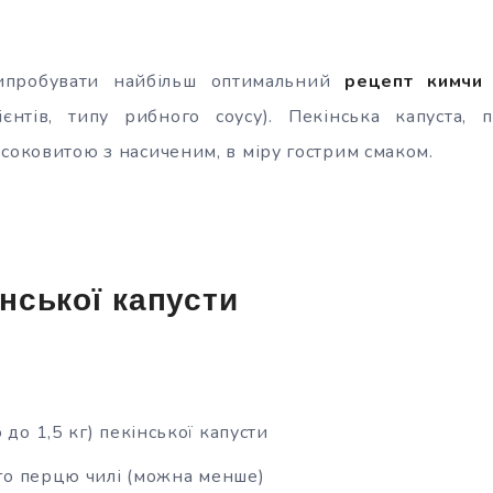
ипробувати найбільш оптимальний
рецепт кимчи
ієнтів, типу рибного соусу). Пекінська капуста, 
 соковитою з насиченим, в міру гострим смаком.
інської капусти
 до 1,5 кг) пекінської капусти
ого перцю чилі (можна менше)