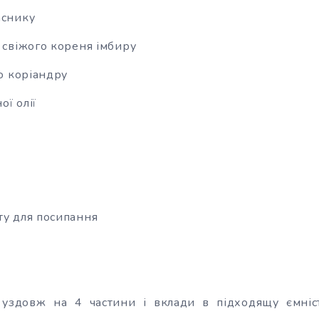
аснику
м свіжого кореня імбиру
го коріандру
ої олії
ту для посипання
 уздовж на 4 частини і вклади в підходящу ємніст