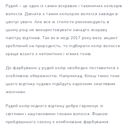
Рудий – це один із самих яскравих і таємничих кольорів
волосся. Дівчата з таким кольором волосся завжди в
центрі уваги. Але все ж стилісти рекомендують в
цьому році не використовувати занадто яскраву
палітру відтінків. Так як в моді 2017 року весь акцент
зроблений на природність, то підбирати колір волосся
краще всього з непомітних і м’яких тонів.
До фарбуванні у рудий колір необхідно поставитися з
особливою обережністю. Наприклад, більш темні тони
цього відтінку чудово підійдуть карооким смаглявим
жіночкам.
Рудий колір мідного відтінку добре гармонує зі
світлими і каштановими тонами волосся. Фішкою
прийдешнього сезону є комбіноване фарбування