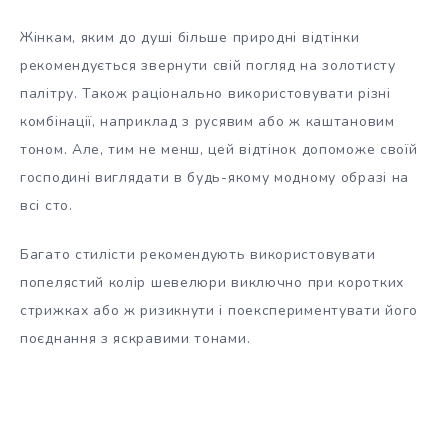
Жінкам, яким до душі більше природні відтінки
рекомендується звернути свій погляд на золотисту
палітру. Також раціонально використовувати різні
комбінації, наприклад з русявим або ж каштановим
тоном. Але, тим не менш, цей відтінок допоможе своїй
господині виглядати в будь-якому модному образі на
всі сто.
Багато стилісти рекомендують використовувати
попелястий колір шевелюри виключно при коротких
стрижках або ж ризикнути і поекспериментувати його
поєднання з яскравими тонами.