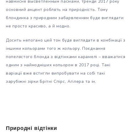
навмисне высветленным пасмами, тренди 2017 року
основний акцент роблять на природність. Тому
блондинка з природним забарвленням буде виглядати
не просто красиво, а й модно.
Досить непогано цей тон буде виглядати в комбінації з
іншими кольорами того ж кольору. Поєднання
попелястого блонда з відтінками карамелі – вважатися
одним з наймодніших кольором в 2017 році. Такі
варіації вже встигли випробувати на собі такі
зарубіжні зірки Брітні Спірс, Агілера та ін.
Природні відтінки