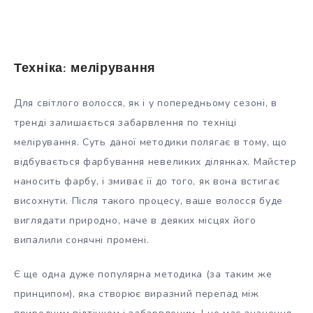
Техніка: мелірування
Для світлого волосся, як і у попередньому сезоні, в
тренді залишається забарвлення по техніці
мелірування. Суть даної методики полягає в тому, що
відбувається фарбування невеликих ділянках. Майстер
наносить фарбу, і змиває її до того, як вона встигає
висохнути. Після такого процесу, ваше волосся буде
виглядати природно, наче в деяких місцях його
випалили сонячні промені.
Є ще одна дуже популярна методика (за таким же
принципом), яка створює виразний перепад між