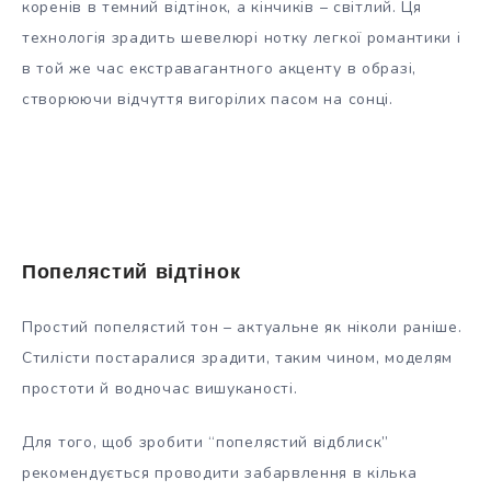
коренів в темний відтінок, а кінчиків – світлий. Ця
технологія зрадить шевелюрі нотку легкої романтики і
в той же час екстравагантного акценту в образі,
створюючи відчуття вигорілих пасом на сонці.
Попелястий відтінок
Простий попелястий тон – актуальне як ніколи раніше.
Стилісти постаралися зрадити, таким чином, моделям
простоти й водночас вишуканості.
Для того, щоб зробити “попелястий відблиск”
рекомендується проводити забарвлення в кілька