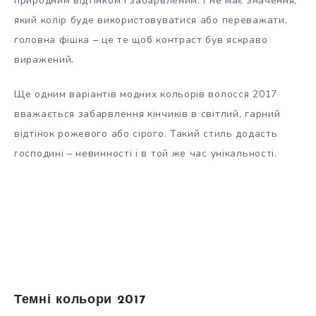
природним відтінком і забарвленим. І не має значення,
який колір буде використовуватися або переважати,
головна фішка – це те щоб контраст був яскраво
виражений.
Ще одним варіантів модних кольорів волосся 2017
вважається забарвлення кінчиків в світлий, гарний
відтінок рожевого або сірого. Такий стиль додасть
господині – невинності і в той же час унікальності.
Темні кольори 2017