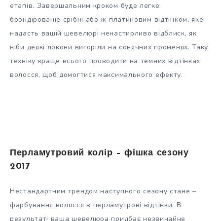
етапів. Завершальним кроком буде легке
брондірованіе срібні або ж платиновим відтінком, яке
надасть вашій шевелюрі ненастирливо відблиск, як
ніби деякі локони вигоріли на сонячних променях. Таку
техніку краще всього проводити на темних відтінках
волосся, щоб домогтися максимального ефекту.
Перламутровий колір – фішка сезону
2017
Нестандартним трендом наступного сезону стане –
фарбування волосся в перламутрові відтінки. В
результаті ваша шевелюра придбає незвичайне