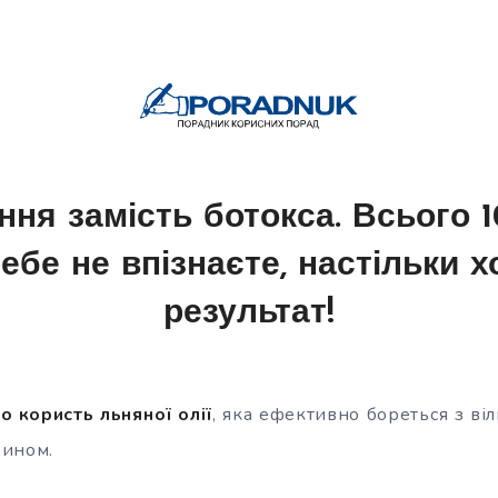
ння замість ботокса. Всього 
 себе не впізнаєте, настільки 
результат!
о користь льняної олії
, яка ефективно бореться з ві
рином.