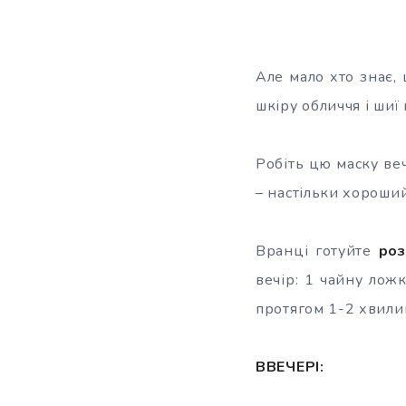
Але мало хто знає,
шкіру обличчя і шиї
Робіть цю маску ве
– настільки хороши
Вранці готуйте
роз
вечір: 1 чайну лож
протягом 1-2 хвили
ВВЕЧЕРІ: