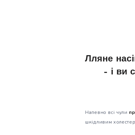
Лляне насі
– і ви
Напевно всі чули
пр
шкідливим холесте