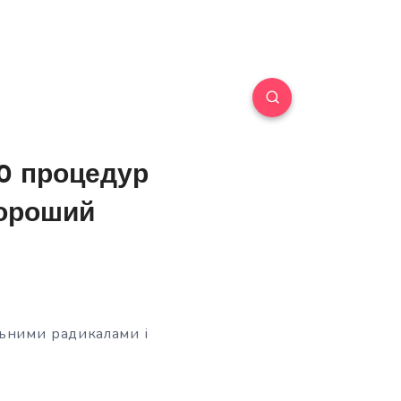
10 процедур
хороший
льними радикалами і