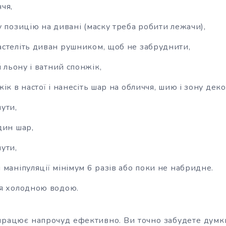
чя,
у позицію на дивані (маску треба робити лежачи),
стеліть диван рушником, щоб не забруднити,
й льону і ватний спонжік,
ік в настої і нанесіть шар на обличчя, шию і зону деко
ути,
дин шар,
ути,
маніпуляції мінімум 6 разів або поки не набридне.
я холодною водою.
рацює напрочуд ефективно. Ви точно забудете думки