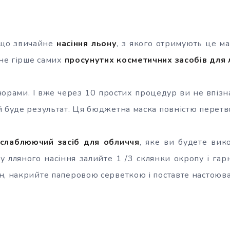
 що звичайне
насіння льону
, з якого отримують це ма
 не гірше самих
просунутих косметичних
засобів для 
чорами. І вже через 10 простих процедур ви не впізна
й буде результат. Ця бюджетна маска повністю перетв
слаблюючий засіб для обличчя
, яке ви будете вик
ку лляного насіння залийте 1 /3 склянки окропу і га
н, накрийте паперовою серветкою і поставте настоюва