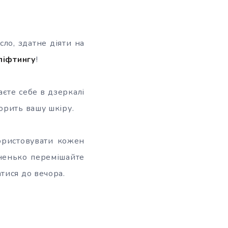
сло, здатне діяти на
ліфтингу
!
єте себе в дзеркалі
орить вашу шкіру.
ористовувати кожен
рненько перемішайте
тися до вечора.