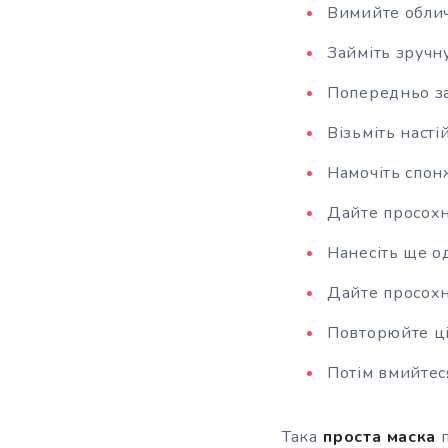
Вимийте облич
Займіть зручн
Попередньо за
Візьміть насті
Намочіть спонж
Дайте просохн
Нанесіть ще о
Дайте просохн
Повторюйте ці 
Потім вмийтес
Така
проста маска
п