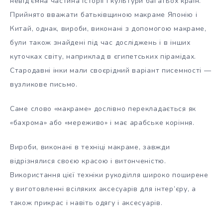
невід’ємна частина історії і
культури багатьох країн.
Прийнято вважати батьківщиною макраме Японію і
Китай, однак, вироби, виконані з допомогою макраме,
були також знайдені під час досліджень і в інших
куточках світу, наприклад в єгипетських пірамідах.
Стародавні інки мали своєрідний варіант писемності —
вузликове письмо.
Саме слово «макраме» дослівно перекладається як
«бахрома» або «мереживо» і має арабське коріння.
Вироби, виконані в техніці макраме, завжди
відрізнялися своєю красою і витонченістю.
Використання цієї техніки рукоділля широко поширене
у виготовленні всіляких аксесуарів для інтер’єру, а
також прикрас і навіть одягу і аксесуарів.