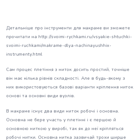
Детальніше про інструменти для макраме ви зможете
прочитати на http://svoimi-rychkami.ru/vsyakie-shtuchki-
svoimi-ruchkami/makrame-dlya-nachinayushhix-
instrumenty.html
Сам процес плетіння з ниток досить простий, точніше
він має кілька рівнів складності. Але в будь-якому з
них використовуються базові варіанти кріплення ниток
основі та основні види вузлів.
В макраме існує два види ниток робочі і основна.
Основна не бере участь у плетінні і є першою й
основною ниткою у виробі, так як до неї кріпляться
робочі нитки. Основна нитка зазвичай трохи ширше