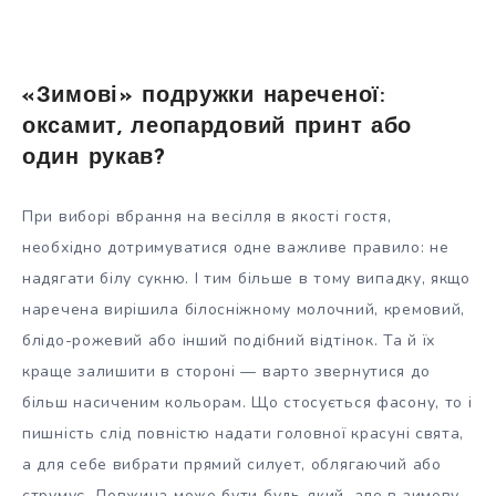
«Зимові» подружки нареченої:
оксамит, леопардовий принт або
один рукав?
При виборі вбрання на весілля в якості гостя,
необхідно дотримуватися одне важливе правило: не
надягати білу сукню. І тим більше в тому випадку, якщо
наречена вирішила білосніжному молочний, кремовий,
блідо-рожевий або інший подібний відтінок. Та й їх
краще залишити в стороні — варто звернутися до
більш насиченим кольорам. Що стосується фасону, то і
пишність слід повністю надати головної красуні свята,
а для себе вибрати прямий силует, облягаючий або
струмує. Довжина може бути будь-який, але в зимову