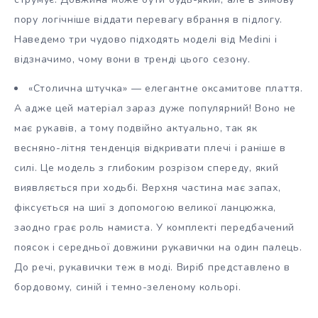
пору логічніше віддати перевагу вбрання в підлогу.
Наведемо три чудово підходять моделі від Medini і
відзначимо, чому вони в тренді цього сезону.
«Столична штучка» — елегантне оксамитове плаття.
А адже цей матеріал зараз дуже популярний! Воно не
має рукавів, а тому подвійно актуально, так як
весняно-літня тенденція відкривати плечі і раніше в
силі. Це модель з глибоким розрізом спереду, який
виявляється при ходьбі. Верхня частина має запах,
фіксується на шиї з допомогою великої ланцюжка,
заодно грає роль намиста. У комплекті передбачений
поясок і середньої довжини рукавички на один палець.
До речі, рукавички теж в моді. Виріб представлено в
бордовому, синій і темно-зеленому кольорі.