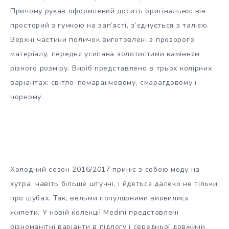
Причому рукав оформлений досить оригінально: він
просторий з гумкою на зап’ясті, з’єднується з талією.
Верхні частини поличок виготовлені з прозорого
матеріалу, передня усипана золотистими камінням
різного розміру. Виріб представлено в трьох колірних
варіантах: світло-помаранчевому, смарагдовому і
чорному.
Холодний сезон 2016/2017 приніс з собою моду на
хутра, навіть більше штучні, і йдеться далеко не тільки
про шубах. Так, вельми популярними виявилися
жилети. У новій колекції Medini представлені
різноманітні варіанти в підлогу і середньої довжини,