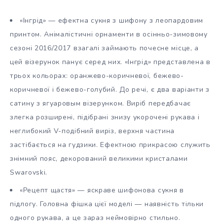
«Інгрід» — ефектна сукня з шифону з леопардовим
принтом. Анімалістичні орнаменти в осінньо-зимовому
сезоні 2016/2017 взагалі займають почесне місце, а
цей візерунок панує серед них. «Інгрід» представлена в
трьох кольорах: оранжево-коричневої, бежево-
коричневої і бежево-голубий. До речі, є два варіанти з
сатину з ягуаровым візерунком. Виріб передбачає
злегка розширені, підібрані знизу укорочені рукава і
неглибокий V-подібний виріз, верхня частина
застібається на гудзики. Ефектною прикрасою служить
знімний пояс, декорований великими кристалами
Swarovski.
«Рецепт щастя» — яскраве шифонова сукня в
підлогу. Головна фішка цієї моделі — наявність тільки
одного рукава, а це зараз неймовірно стильно.