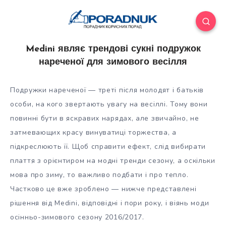
Medini являє трендові сукні подружок
нареченої для зимового весілля
Подружки нареченої — треті після молодят і батьків
особи, на кого звертають увагу на весіллі. Тому вони
повинні бути в яскравих нарядах, але звичайно, не
затмевающих красу винуватиці торжества, а
підкреслюють її. Щоб справити ефект, слід вибирати
плаття з орієнтиром на
модні тренди сезону, а оскільки
мова про зиму, то важливо подбати і про тепло.
Частково це вже зроблено — нижче представлені
рішення від Medini, відповідні і пори року, і віянь моди
осінньо-зимового сезону 2016/2017.