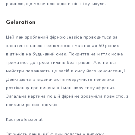
рідиною, що може пошкодити нігті і кутикули.
Geleration
Цей лак зроблений фірмою Jessica проводиться за
запатентованою технологією і має понад 50 різних
відтінків на будь-який смак. Покриття на нігтях може
триматися до трьох тижнів без тріщин. Але не всі
майстри поважають це засіб в силу його консистенції.
Деякі дівчата відзначають незручність пензлика і
розтікання при виконанні манікюру типу «френч».
Загальна картина по цій фірмі не зрозуміла повністю, з
причини різних відгуків.
Kodi professional
Зручність лаків цієї фірми полягає у випуску