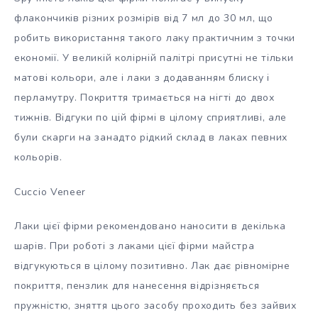
флакончиків різних розмірів від 7 мл до 30 мл, що
робить використання такого лаку практичним з точки
економії. У великій колірній палітрі присутні не тільки
матові кольори, але і лаки з додаванням блиску і
перламутру. Покриття тримається на нігті до двох
тижнів. Відгуки по цій фірмі в цілому сприятливі, але
були скарги на занадто рідкий склад в лаках певних
кольорів.
Cuccio Veneer
Лаки цієї фірми рекомендовано наносити в декілька
шарів. При роботі з лаками цієї фірми майстра
відгукуються в цілому позитивно. Лак дає рівномірне
покриття, пензлик для нанесення відрізняється
пружністю, зняття цього засобу проходить без зайвих