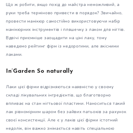
Що ж робити, якщо похід до майстра неможливий, а
руки треба терміново привести в порядок? Звичайно,
провести манікюр самостійно використовуючи набір
манікюрних інструментів і пляшечку з лаком для нігтів.
Вдвічі приємніше заощадити на ціні лаку, тому
наведемо рейтинг фірм із недорогими, але якісними
лаками.
In’Garden So naturally
Лаки цієї фірми відрізняються наявністю у своєму
складі лікувальних інгредієнтів, що благотворно
впливає на стан нігтьової пластини. Наноситься такий
лак рівномірним шаром без зайвих патьоків за рахунок
своєї консистенції. Але є у лаків цієї фірми істотний
недолік, він важко знімається навіть спеціальною