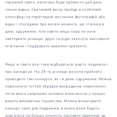
скромний свято, непогано буде провести цей день
тільки вдвох. Святковий вечір пройде в особливій
атмосфері за переглядом весільних фотографій або
відео і спогадами про веселі моменти, що сталися в
день одруження. Але навіть якщо пара не хоче
святкувати річницю, друзі та рідні захочуть висловити
їм вітання і подарувати невеликі презенти.
Якщо ж свято все-таки відбудеться, варто подумати і
про конкурсах. На 29-ту річницю весілля прийнято
проводити такі конкурси, як і в день одруження. Можна
повеселити гостей обрядом викрадення «нареченої»,
після якого запрошені активно включаться у процес
викупу винуватиці торжества. Можна влаштувати
конкурс саме для подружжя, в якому вони будуть
змагатися на більшу кількість ласкавих звернень до