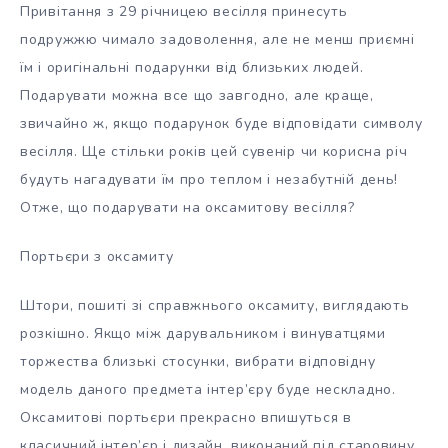
Привітання з 29 річницею весілля принесуть
подружжю чимало задоволення, але не менш приємні
їм і оригінальні подарунки від близьких людей.
Подарувати можна все що завгодно, але краще,
звичайно ж, якщо подарунок буде відповідати символу
весілля. Ще стільки років цей сувенір чи корисна річ
будуть нагадувати їм про теплом і незабутній день!
Отже, що подарувати на оксамитову весілля?
Портьєри з оксамиту
Штори, пошиті зі справжнього оксамиту, виглядають
розкішно. Якщо між дарувальником і винуватцями
торжества близькі стосунки, вибрати відповідну
модель даного предмета інтер’єру буде нескладно.
Оксамитові портьєри прекрасно впишуться в
класичний інтер’єр і дизайн, виконаний під старовину.