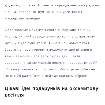
дружини/чоловіка. Торжество пройде швидко і радісно
під шум веселощів, кулінарні конкурси, пісні і
«пожертви» молодим.
Обов’язковим моментом свята є «перший» танець
«молодят», який завжди виконується під романтичну
музику. Буде дуже гарно, якщо в цей момент гості
будуть по черзі говорити подружжю свої вітання в
такий важливий для двох людей день. Після
завершення танцю чоловік повинен подарувати своїй
обраниці поцілунок, причому зробити це потрібно не
менше 29 разів! Гості в цей час кричать: «Гірко!».
Цікаві ідеї подарунків на оксамитову
весілля