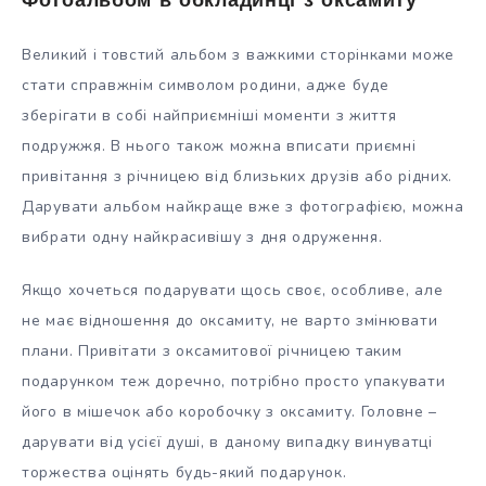
Фотоальбом в обкладинці з оксамиту
Великий і товстий альбом з важкими сторінками може
стати справжнім символом родини, адже буде
зберігати в собі найприємніші моменти з життя
подружжя. В нього також можна вписати приємні
привітання з річницею від близьких друзів або рідних.
Дарувати альбом найкраще вже з фотографією, можна
вибрати одну найкрасивішу з дня одруження.
Якщо хочеться подарувати щось своє, особливе, але
не має відношення до оксамиту, не варто змінювати
плани. Привітати з оксамитової річницею таким
подарунком теж доречно, потрібно просто упакувати
його в мішечок або коробочку з оксамиту. Головне –
дарувати від усієї душі, в даному випадку винуватці
торжества оцінять будь-який подарунок.