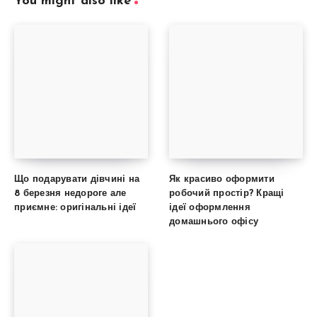
You might also like
Що подарувати дівчині на
Як красиво оформити
8 березня недороге але
робочий простір? Кращі
приємне: оригінальні ідеї
ідеї оформлення
домашнього офісу