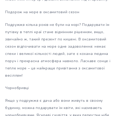
Подорож на море в оксамитовий сезон
Подружжя кілька років не були на морі? Подарувати їм
путівку в теплі краї стане відмінним рішенням, якщо,
звичайно ж, такий презент по кишені. В оксамитовий
сезон відпочивати на море одне задоволення: немає
спеки і великої кількості людей, зате є кохана людина
поруч і прекрасна атмосфера навколо. Ласкаве сонце і
тепле море – це найкраще привітання з оксамитової
весіллям!
Чорнобривці
Якщо у подружжя є дача або вони живуть в своєму
будинку, можна подарувати їм квіти, які називають
чорнобривцями. Яскраві суцвіття, у яких пелюстки ніби