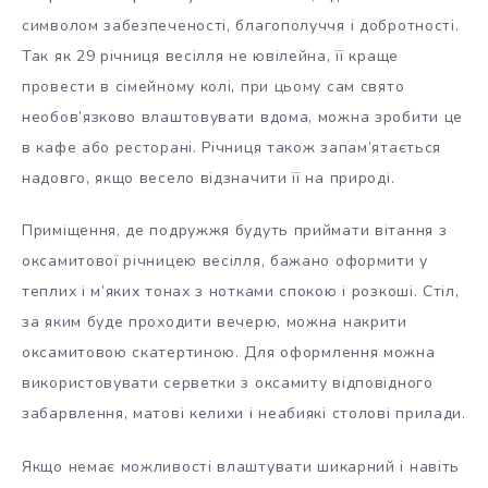
символом забезпеченості, благополуччя і добротності.
Так як 29 річниця весілля не ювілейна, її краще
провести в сімейному колі, при цьому сам свято
необов’язково влаштовувати вдома, можна зробити це
в кафе або ресторані. Річниця також запам’ятається
надовго, якщо весело відзначити її на природі.
Приміщення, де подружжя будуть приймати вітання з
оксамитової річницею весілля, бажано оформити у
теплих і м’яких тонах з нотками спокою і розкоші. Стіл,
за яким буде проходити вечерю, можна накрити
оксамитовою скатертиною. Для оформлення можна
використовувати серветки з оксамиту відповідного
забарвлення, матові келихи і неабиякі столові прилади.
Якщо немає можливості влаштувати шикарний і навіть