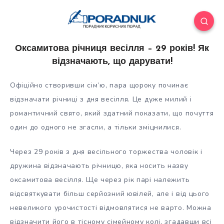
Оксамитова річниця весілля – 29 років! Як
відзначають, що дарувати!
Офіційно створивши сім’ю, пара щороку починає
відзначати річниці з дня весілля. Це дуже милий і
романтичний свято, який здатний показати, що почуття
один до одного не згасли, а тільки зміцнилися.
Через 29 років з дня весільного торжества чоловік і
дружина відзначають
річницю, яка носить назву
оксамитова весілля. Ще через рік парі належить
відсвяткувати більш серйозний ювілей, але і від цього
невеликого урочистості відмовлятися не варто. Можна
відзначити його в тісному сімейному колі, згадавши всі