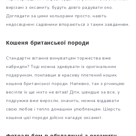
вирізані з оксамиту, будуть довго радувати око.
Доглядати за цими кольорами просто, навіть
недосвідчені садівники впораються з таким завданням.
Кошеня британської породи
Стандартні вітання винуватцям торжества вже
набридли? Тоді можна здивувати їх оригінальним
подарунком, поклавши в красиву плетений кошик
кошеня британської породи. Напевно, так з річницею
весілля їх ще ніхто не вітав! Діти, швидше за все, у
подружжя вже виросли, значить, можна віддавати
свою любов і тепло домашнім улюбленцям. Шерсть
кошеня цієї породи дійсно нагадує оксамит.