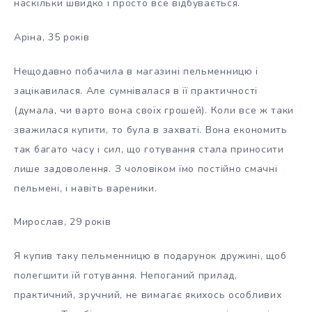
наскільки швидко і просто все відбувається.
Аріна, 35 років
Нещодавно побачила в магазині пельменницю і
зацікавилася. Але сумнівалася в її практичності
(думала, чи варто вона своїх грошей). Коли все ж таки
зважилася купити, то була в захваті. Вона економить
так багато часу і сил, що готування стала приносити
лише задоволення. З чоловіком їмо постійно смачні
пельмені, і навіть вареники.
Мирослав, 29 років
Я купив таку пельменницю в подарунок дружині, щоб
полегшити їй готування. Непоганий прилад,
практичний, зручний, не вимагає якихось особливих