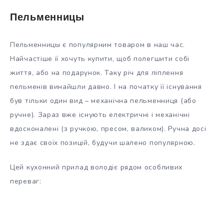
Пельменницы
Пельменницы є популярним товаром в наш час.
Найчастіше її хочуть купити, щоб полегшити собі
життя, або на подарунок. Таку річ для ліплення
пельменів винайшли давно. І на початку її існування
був тільки один вид – механічна пельменниця (або
ручне). Зараз вже існують електричні і механічні
вдосконалені (з ручкою, пресом, валиком). Ручна досі
не здає своїх позицій, будучи шалено популярною.
Цей кухонний прилад володіє рядом особливих
переваг: