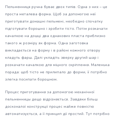
Пельменниця ручна буває двох типів. Одна з них – це
проста металева форма. Щоб за допомогою неї
приготувати домашні пельмені, необхідно спочатку
підготувати борошно і зробити тісто. Потім розкачати
качалкою на дошці два однакових пласта приблизно
такого ж розміру як форма. Одна заготовка
викладається на форму і в районі кожного отвору
кладуть фарш. Далі укладіть зверху другий шар і
розкачати качалкою для міцного скріплення. Маленька
порада: щоб тісто не прилипало до форми, її потрібно
злегка посипати борошном.
Процес приготування за допомогою механічної
пельменницы дещо відрізняється. Завдяки більш
досконалої конструкції процес майже повністю
автоматизується, а її принцип дії простий. Тут потрібно