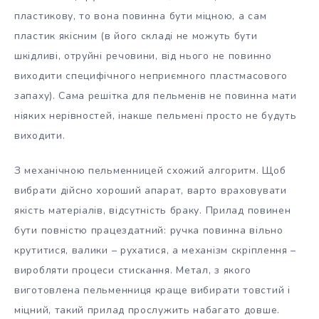
пластикову, то вона повинна бути міцною, а сам
пластик якісним (в його складі не можуть бути
шкідливі, отруйні речовини, від нього не повинно
виходити специфічного неприємного пластмасового
запаху). Сама решітка для пельменів не повинна мати
ніяких нерівностей, інакше пельмені просто не будуть
виходити.
З механічною пельменницей схожий алгоритм. Щоб
вибрати дійсно хороший апарат, варто враховувати
якість матеріалів, відсутність браку. Прилад повинен
бути повністю працездатний: ручка повинна вільно
крутитися, валики – рухатися, а механізм скріплення –
виробляти процеси стискання. Метал, з якого
виготовлена пельменниця краще вибирати товстий і
міцний, такий прилад прослужить набагато довше.