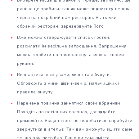
Виберете місце для банкету. Краще, звичайно, ще
раніше це зробити, так як може виявитися велика
черга на потрібний вам ресторан. Як тільки
обраний ресторан, зарезервуйте його.
Вже можна стверджувати список гостей,
розсилати їм весільне запрошення. Запрошення
можна зробити на замовлення, а можна своїми
руками.
Визначтеся зі свідками, якщо такі будуть.
Обговоріть з ними дівич-вечір, мальчишник і
правила викупу.
Наречена повинна зайнятися своїм вбранням.
Походіть по весільних салонах, доглядайте,
приміряйте. Якщо нічого не подобатися, спробуйте
звернутися в ательє. Там вам зможуть зшити саме
те, що вам потрібно. Якщо ви самі вмієте