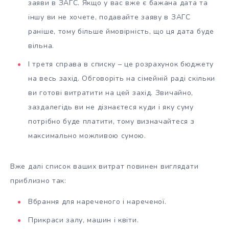
заяви в ЗАГС. Якщо у вас вже є бажана дата та
іншу ви не хочете, подавайте заяву в ЗАГС
раніше, тому більше ймовірність, що ця дата буде
вільна.
І третя справа в списку – це розрахунок бюджету
на весь захід. Обговоріть на сімейній раді скільки
ви готові витратити на цей захід. Звичайно,
заздалегідь ви не дізнаєтеся куди і яку суму
потрібно буде платити, тому визначайтеся з
максимально можливою сумою.
Вже далі список ваших витрат повинен виглядати
приблизно так:
Вбрання для нареченого і нареченої.
Прикраси залу, машин і квіти.