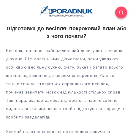
Підготовка до весілля: покроковий план або
з чого почати?
Весілля, напевно, найважливіший день у житті кожної
дівчини. Ще маленькими дівчатками, вони уявляють
собі свою весільну сукню, фату, букет і багато всього
що має відношення до весільної церемонії. Але як
тільки справа стосується справжнього весілля,
починає закипати мозок
від кількості стількох справ.
Так, пара, яка ще далека від весілля, навіть собі не
видається стільки всього треба підготувати, і краще це
зробити заздалегідь.
Звичайно, всі весільні клопоти можна доручити