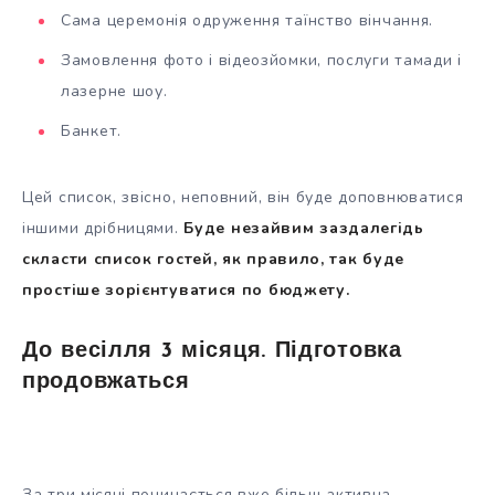
Сама церемонія одруження таїнство вінчання.
Замовлення фото і відеозйомки, послуги тамади і
лазерне шоу.
Банкет.
Цей список, звісно, неповний, він буде доповнюватися
іншими дрібницями.
Буде незайвим заздалегідь
скласти список гостей, як правило, так буде
простіше зорієнтуватися по бюджету.
До весілля 3 місяця. Підготовка
продовжаться
За три місяці починається вже більш активна