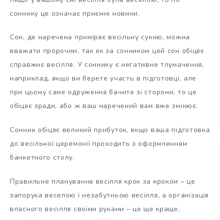
соннику це означає приємні новини.
Сон, де наречена приміряє весільну сукню, можна
вважати пророчим, так як за сонником цей сон обіцяє
справжнє весілля. У соннику є негативне тлумачення,
наприклад, якщо ви берете участь в підготовці, але
при цьому саме одруження бачите зі сторони, то це
обіцяє зради, або ж ваш наречений вам вже змінює.
Сонник обіцяє великий прибуток, якщо ваша підготовка
до весільної церемонії проходить з оформленням
банкетного столу.
Правильне планування весілля крок за кроком – це
запорука веселою і незабутньою весілля, а організація
власного весілля своїми руками – це ще краще,