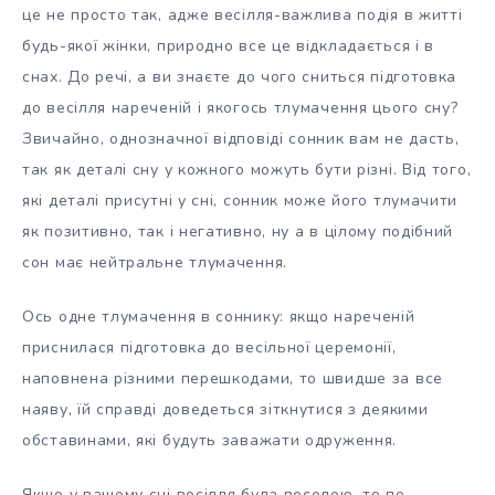
це не просто так, адже весілля-важлива подія в житті
будь-якої жінки, природно все це відкладається і в
снах. До речі, а ви знаєте до чого сниться підготовка
до весілля нареченій і якогось тлумачення цього сну?
Звичайно, однозначної відповіді сонник вам не дасть,
так як деталі сну у кожного можуть бути різні. Від того,
які деталі присутні у сні, сонник може його тлумачити
як позитивно, так і негативно, ну а в цілому подібний
сон має нейтральне тлумачення.
Ось одне тлумачення в соннику: якщо нареченій
приснилася підготовка до весільної церемонії,
наповнена різними перешкодами, то швидше за все
наяву, їй справді доведеться зіткнутися з деякими
обставинами, які будуть заважати одруження.
Якщо у вашому сні весілля була веселою, то по