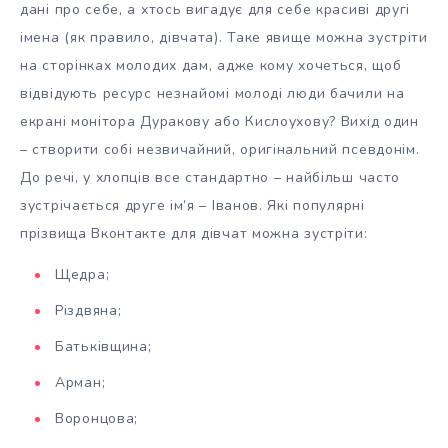
дані про себе, а хтось вигадує для себе красиві другі
імена (як правило, дівчата). Таке явище можна зустріти
на сторінках молодих дам, адже кому хочеться, щоб
відвідують ресурс незнайомі молоді люди бачили на
екрані монітора Дуракову або Кислоухову? Вихід один
– створити собі незвичайний, оригінальний псевдонім.
До речі, у хлопців все стандартно – найбільш часто
зустрічається друге ім’я – Іванов. Які популярні
прізвища Вконтакте для дівчат можна зустріти:
Щедра;
Різдвяна;
Батьківщина;
Арман;
Воронцова;