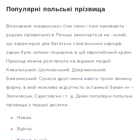
Популярні польські прізвища
Впізнаване «назвысько» (так пани і пані називають
родове прізвисько) в Польщі закінчується на -ський,
що характерно для багатьох слов’янських народів,
однак було сильно поширене в цій європейській країні.
Приклад можна розглянути на відомих людей:
Ковальський, Ціолковський, Дзержинський,
Бжезинський. Сучасні другі імена мають трохи змінену
форму, в якій можливо відсутність останньої букви «ї» –
Зюлковські, Сарктовски і т. д. Деякі популярні польські
прізвища з першої десятки:
Новак;
Вуйчік;