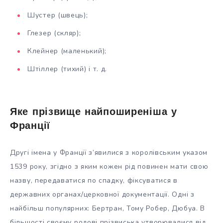
Шустер (швець);
Глезер (скляр);
Клейнер (маленький);
Штіллер (тихий) і т. д.
Яке прізвище найпоширеніша у
Франції
Другі імена у Франції з’явилися з королівським указом
1539 року, згідно з яким кожен рід повинен мати свою
назву, передаватися по спадку, фіксуватися в
державних органах/церковної документації. Одні з
найбільш популярних: Бертран, Тому Робер, Дюбуа. В
більшості своєму родові прізвиська утворювалися від