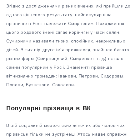
Згідно з дослідженнями різних вчених, які прийшли до
одного кінцевого результату, найпопулярніша
прізвище в Росії належить Смирновим. Походження
цього родового імені сягає корінням у часи селян.
Сумирними називали тихих, спокійних, некрикливых
дітей. З тих пір друге ім’я прижилося, знайшло багато
різних форм (Смирницький, Смиренко і т. д.) і стало
самим популярним у Росії. Знамениті прізвища
вітчизняних громадян: Іванови, Петрови, Сидоровы,
Попови, Кузнєцови, Соколови.
Популярні прізвища в ВК
В цій соціальній мережі яких жіночих або чоловічих
прізвиськ тільки не зустрінеш. Хтось надає справжні