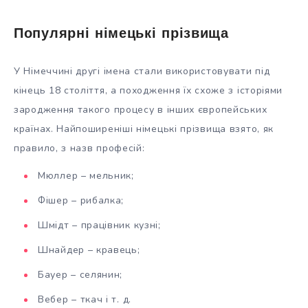
Популярні німецькі прізвища
У Німеччині другі імена стали використовувати під
кінець 18 століття, а походження їх схоже з історіями
зародження такого процесу в інших європейських
країнах. Найпоширеніші німецькі прізвища взято, як
правило, з назв професій:
Мюллер – мельник;
Фішер – рибалка;
Шмідт – працівник кузні;
Шнайдер – кравець;
Бауер – селянин;
Вебер – ткач і т. д.