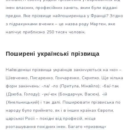
імен власних, професійних занять, яким були віддані
предки. Яке прізвище найпоширеніша у Франції? Згідно
з підрахунками вчених – це назва роду Мартен, яке
налічує приблизно 250 тисяч чоловік.
Поширені українські прізвища
Найвідоміші прізвища українців закінчуються на «ко» –
Шевченко, Писаренко, Гончаренко, Скрипко. Ще кілька
форм закінчень: -ла/ -ло (Притула, Міняйло); -ба/-так
(Дзюба, Голоду); -ук/-юк (Бондарчук, Васюк), -ій
(Хмельницький) і так далі. Поширювати прізвиська по
народу було прийнято, як і в інших країнах Європи,
царської Росії – похідні від професій, місця
розташування похідних імен. Багато «призвищ»