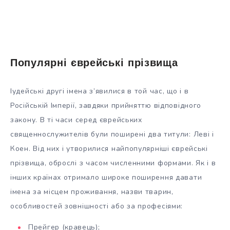
Популярні єврейські прізвища
Іудейські другі імена з’явилися в той час, що і в
Російській Імперії, завдяки прийняттю відповідного
закону. В ті часи серед єврейських
священнослужителів були поширені два титули: Леві і
Коен. Від них і утворилися найпопулярніші єврейські
прізвища, оброслі з часом численними формами. Як і в
інших країнах отримало широке поширення давати
імена за місцем проживання, назви тварин,
особливостей зовнішності або за професіями:
Прейгер (кравець);