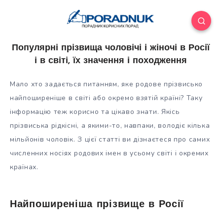
Популярні прізвища чоловічі і жіночі в Росії
і в світі, їх значення і походження
Мало хто задається питанням, яке родове прізвисько
найпоширеніше в світі або окремо взятій країні? Таку
інформацію теж корисно та цікаво знати. Якісь
прізвиська рідкісні, а якими-то, навпаки, володіє кілька
мільйонів чоловік. З цієї статті ви дізнаєтеся про самих
численних носіях родових імен в усьому світі і окремих
країнах.
Найпоширеніша прізвище в Росії