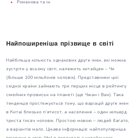
Романова та ін
Найпоширеніша прізвище в світі
Найбільша кількість однакових друге імен, які можна
зустріти у всьому світі, належить китайцям – Чи
(більше 100 мільйонів чоловік). Представники цієї
східної країни займають три перших місця в рейтингу
сімейних прізвиськ на планеті (ще Чжан і Ван). Така
тенденція простежується тому, що варіацій друге імен
в Китаї близько п’ятисот, а населення – один мільярд
триста тисяч чоловік. Простою мовою – людей багато,
а варіантів мало. Цікава інформація: найпопулярніша
прізвище в світі (Чи) в перекладі з китайського