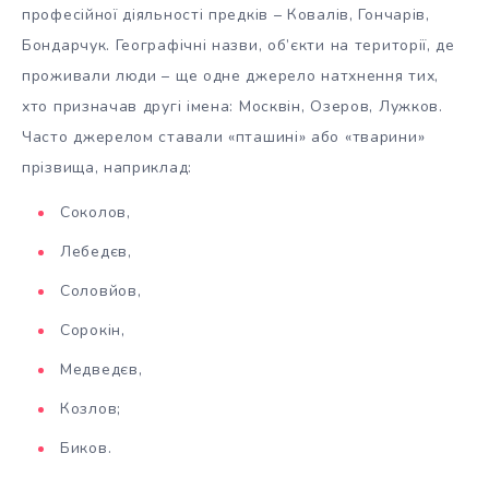
професійної діяльності предків – Ковалів, Гончарів,
Бондарчук. Географічні назви, об’єкти на території, де
проживали люди – ще одне джерело натхнення тих,
хто призначав другі імена: Москвін, Озеров, Лужков.
Часто джерелом ставали «пташині» або «тварини»
прізвища, наприклад:
Соколов,
Лебедєв,
Соловйов,
Сорокін,
Медведєв,
Козлов;
Биков.