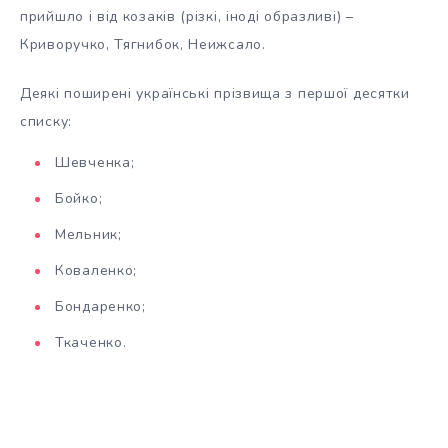
прийшло і від козаків (різкі, іноді образливі) –
Криворучко, Тягнибок, Неижсало.
Деякі поширені українські прізвища з першої десятки
списку:
Шевченка;
Бойко;
Мельник;
Коваленко;
Бондаренко;
Ткаченко.