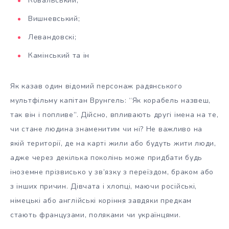
Ковальський;
Вишневський;
Левандовскі;
Камінський та ін
Як казав один відомий персонаж радянського
мультфільму капітан Врунгель: “Як корабель назвеш,
так він і попливе”. Дійсно, впливають другі імена на те,
чи стане людина знаменитим чи ні? Не важливо на
якій території, де на карті жили або будуть жити люди,
адже через декілька поколінь може придбати будь
іноземне прізвисько у зв’язку з переїздом, браком або
з інших причин. Дівчата і хлопці, маючи російські,
німецькі або англійські коріння завдяки предкам
стають французами, поляками чи українцями.