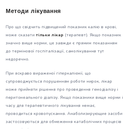
Методи лікування
Про що свідчить підвищений показник калію в крові,
може сказати
тільки лікар
(терапевт). Якщо показник
значно вище норми, це завжди є прямим показанням
до термінової госпіталізації, самолікування тут
недоречно.
При яскраво вираженої гіперкаліємії, що
супроводжується порушенням роботи нирок, лікар
може прийняти рішення про проведення гемодіалізу і
перитонеального діалізу. Якщо показники вище норми і
часу для терапевтичного лікування немає,
проводиться кровопускання. Анаболизирующие засоби
застосовуються для обмеження катаболічних процесів