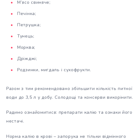
М’ясо свиняче;
Печінка;
Петрушка;
Тунець;
Морква;
Дріжджі;
Родзинки, мигдаль і сухофрукти.
Разом з тим рекомендовано збільшити кількість питної
води до 3,5 л у добу. Солодощі та консерви викорінити.
Радимо ознайомитися: препарати калію та ознаки його
нестачі.
Норма калію в крові – запорука не тільки відмінного