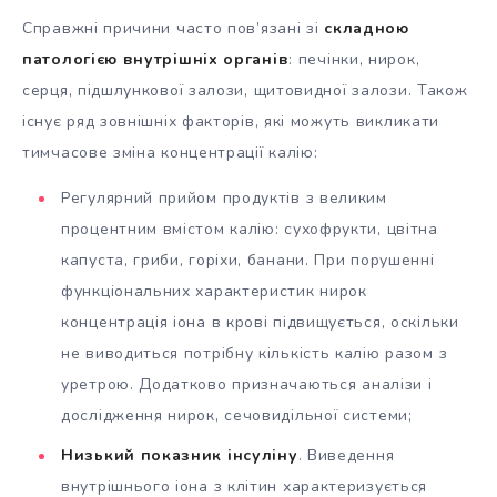
Справжні причини часто пов’язані зі
складною
патологією внутрішніх органів
: печінки, нирок,
серця, підшлункової залози, щитовидної залози. Також
існує ряд зовнішніх факторів, які можуть викликати
тимчасове зміна концентрації калію:
Регулярний прийом продуктів з великим
процентним вмістом калію: сухофрукти, цвітна
капуста, гриби, горіхи, банани. При порушенні
функціональних характеристик нирок
концентрація іона в крові підвищується, оскільки
не виводиться потрібну кількість калію разом з
уретрою. Додатково призначаються аналізи і
дослідження нирок, сечовидільної системи;
Низький показник інсуліну
. Виведення
внутрішнього іона з клітин характеризується