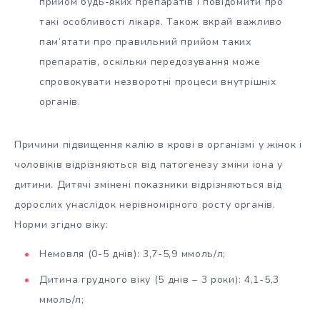
прийом будь-яких препаратів і повідомити про
такі особливості лікаря. Також вкрай важливо
пам’ятати про правильний прийом таких
препаратів, оскільки передозування може
спровокувати незворотні процеси внутрішніх
органів.
Причини підвищення калію в крові в організмі у жінок і
чоловіків відрізняються від патогенезу зміни іона у
дитини. Дитячі змінені показники відрізняються від
дорослих унаслідок нерівномірного росту органів.
Норми згідно віку:
Немовля (0-5 днів): 3,7-5,9 ммоль/л;
Дитина грудного віку (5 днів – 3 роки): 4,1-5,3
ммоль/л;