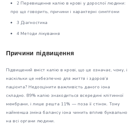
2 Перевищення калію в крові у дорослої людини:
про що говорить, причини і характерні симптоми
3 Діагностика
4 Методи лікування
Причини підвищення
Підвищений вміст калію в крові, що це означає, чому, і
наскільки це небезпечно для життя і здоров’я
пацієнта? Недооцінити важливість даного іона
складно. 89% калію знаходиться всередині клітинної
мембрани, і лише решта 11% — поза її стінок. Тому
найменша зміна балансу іона чинить вплив буквально
на всі органи людини.