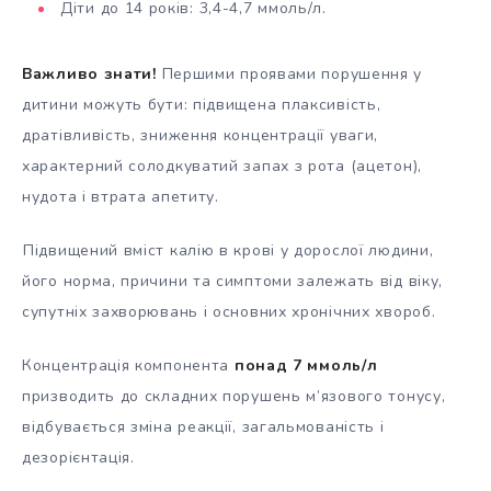
Діти до 14 років: 3,4-4,7 ммоль/л.
Важливо знати!
Першими проявами порушення у
дитини можуть бути: підвищена плаксивість,
дратівливість, зниження концентрації уваги,
характерний солодкуватий запах з рота (ацетон),
нудота і втрата апетиту.
Підвищений вміст калію в крові у дорослої людини,
його норма, причини та симптоми залежать від віку,
супутніх захворювань і основних хронічних хвороб.
Концентрація компонента
понад 7 ммоль/л
призводить до складних порушень м’язового тонусу,
відбувається зміна реакції, загальмованість і
дезорієнтація.