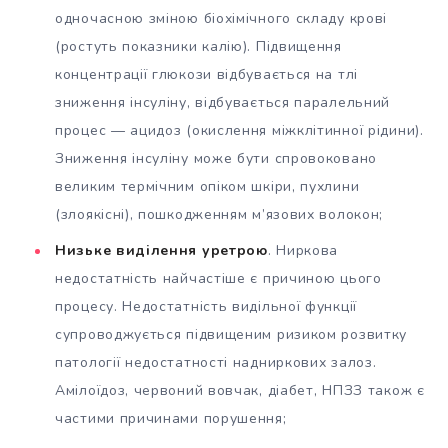
одночасною зміною біохімічного складу крові
(ростуть показники калію). Підвищення
концентрації глюкози відбувається на тлі
зниження інсуліну, відбувається паралельний
процес — ацидоз (окислення міжклітинної рідини).
Зниження інсуліну може бути спровоковано
великим термічним опіком шкіри, пухлини
(злоякісні), пошкодженням м’язових волокон;
Низьке виділення уретрою
. Ниркова
недостатність найчастіше є причиною цього
процесу. Недостатність видільної функції
супроводжується підвищеним ризиком розвитку
патології недостатності надниркових залоз.
Амілоїдоз, червоний вовчак, діабет, НПЗЗ також є
частими причинами порушення;