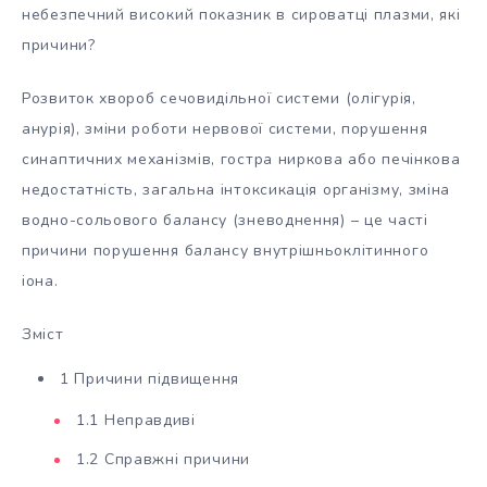
небезпечний високий показник в сироватці плазми, які
причини?
Розвиток хвороб сечовидільної системи (олігурія,
анурія), зміни роботи нервової системи, порушення
синаптичних механізмів, гостра ниркова або печінкова
недостатність, загальна інтоксикація організму, зміна
водно-сольового балансу (зневоднення) – це часті
причини порушення балансу внутрішньоклітинного
іона.
Зміст
1 Причини підвищення
1.1 Неправдиві
1.2 Справжні причини