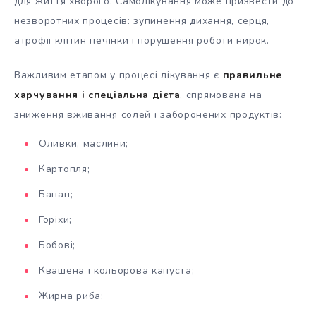
для життя хворого. Самолікування може призвести до
незворотних процесів: зупинення дихання, серця,
атрофії клітин печінки і порушення роботи нирок.
Важливим етапом у процесі лікування є
правильне
харчування і спеціальна дієта
, спрямована на
зниження вживання солей і заборонених продуктів:
Оливки, маслини;
Картопля;
Банан;
Горіхи;
Бобові;
Квашена і кольорова капуста;
Жирна риба;