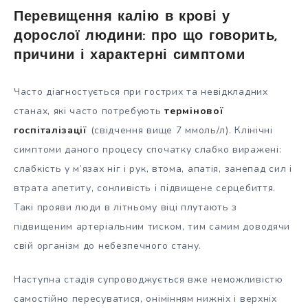
Перевищення калію в крові у
дорослої людини: про що говорить,
причини і характерні симптоми
Часто діагностується при гострих та невідкладних
станах, які часто потребують
термінової
госпіталізації
(свідчення вище 7 ммоль/л). Клінічні
симптоми даного процесу спочатку слабко виражені:
слабкість у м’язах ніг і рук, втома, апатія, занепад сил і
втрата апетиту, сонливість і підвищене серцебиття.
Такі прояви люди в літньому віці плутають з
підвищеним артеріальним тиском, тим самим доводячи
свій організм до небезпечного стану.
Наступна стадія супроводжується вже неможливістю
самостійно пересуватися, онімінням нижніх і верхніх