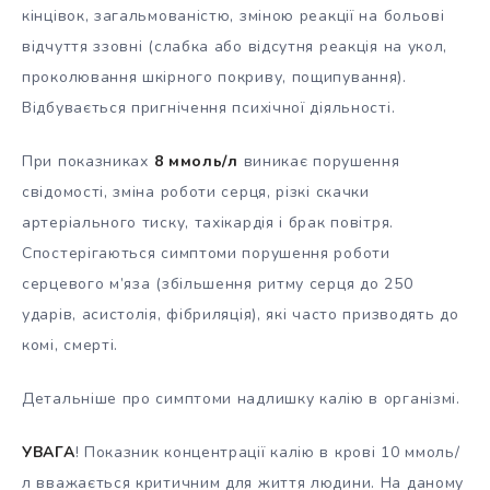
кінцівок, загальмованістю, зміною реакції на больові
відчуття ззовні (слабка або відсутня реакція на укол,
проколювання шкірного покриву, пощипування).
Відбувається пригнічення психічної діяльності.
При показниках
8 ммоль/л
виникає порушення
свідомості, зміна роботи серця, різкі скачки
артеріального тиску, тахікардія і брак повітря.
Спостерігаються симптоми порушення роботи
серцевого м’яза (збільшення ритму серця до 250
ударів, асистолія, фібриляція), які часто призводять до
комі, смерті.
Детальніше про симптоми надлишку калію в організмі.
УВАГА
! Показник концентрації калію в крові 10 ммоль/
л вважається критичним для життя людини. На даному