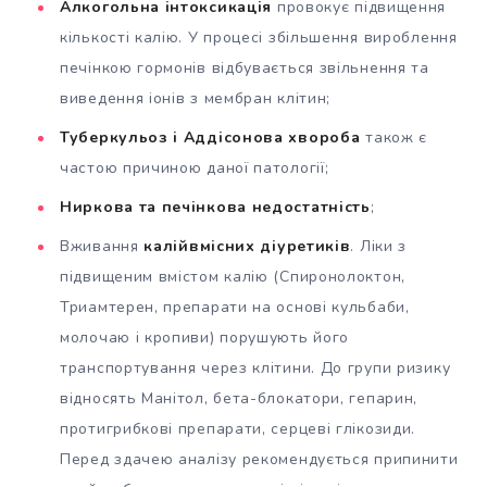
Алкогольна інтоксикація
провокує підвищення
кількості калію. У процесі збільшення вироблення
печінкою гормонів відбувається звільнення та
виведення іонів з мембран клітин;
Туберкульоз і Аддісонова хвороба
також є
частою причиною даної патології;
Ниркова та печінкова недостатність
;
Вживання
калійвмісних діуретиків
. Ліки з
підвищеним вмістом калію (Спиронолоктон,
Триамтерен, препарати на основі кульбаби,
молочаю і кропиви) порушують його
транспортування через клітини. До групи ризику
відносять Манітол, бета-блокатори, гепарин,
протигрибкові препарати, серцеві глікозиди.
Перед здачею аналізу рекомендується припинити