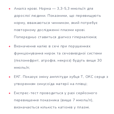
Аналіз крові. Норма — 3,3-5,3 ммоль/л для
дорослої людини. Показники, що перевищують
норму, вважаються чинником, який потребує
повторному дослідженні плазми крові.
Попередньо ставиться діагноз гіперкаліємія;
Визначення калію в сечі при порушеннях
функціонування нирок та сечовивідної системи
(пієлонефрит, атрофія, некроз) будуть вище 30
ммоль/л;
ЕКГ. Показує зміну амплітуди зубця Т, ОКС серця з
утворенням синусоїда матерії на плівці;
Експрес-тест проводиться у разі серйозного
перевищення показника (вище 7 ммоль/л),
визначається кількість катіонів у плазмі.