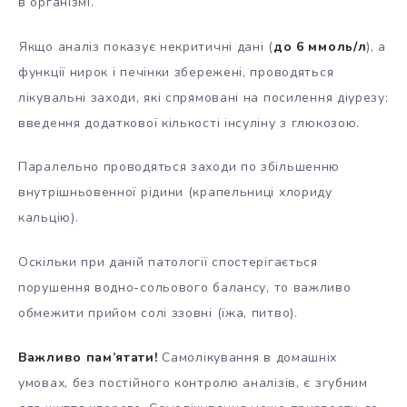
в організмі.
Якщо аналіз показує некритичні дані (
до 6 ммоль/л
), а
функції нирок і печінки збережені, проводяться
лікувальні заходи, які спрямовані на посилення діурезу:
введення додаткової кількості інсуліну з глюкозою.
Паралельно проводяться заходи по збільшенню
внутрішньовенної рідини (крапельниці хлориду
кальцію).
Оскільки при даній патології спостерігається
порушення водно-сольового балансу, то важливо
обмежити прийом солі ззовні (їжа, питво).
Важливо пам’ятати!
Самолікування в домашніх
умовах, без постійного контролю аналізів, є згубним