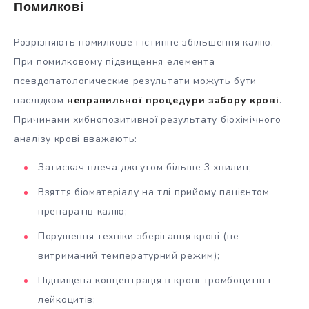
Помилкові
Розрізняють помилкове і істинне збільшення калію.
При помилковому підвищення елемента
псевдопатологические результати можуть бути
наслідком
неправильної процедури забору крові
.
Причинами хибнопозитивної результату біохімічного
аналізу крові вважають:
Затискач плеча джгутом більше 3 хвилин;
Взяття біоматеріалу на тлі прийому пацієнтом
препаратів калію;
Порушення техніки зберігання крові (не
витриманий температурний режим);
Підвищена концентрація в крові тромбоцитів і
лейкоцитів;