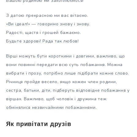
Вашою родиною ми захоплюємося!
З датою прекрасною ми вас вітаємо.
«Ви ідеал!» — говоримо знову і знову.
Радості, щастя і грошей бажаємо.
Будьте здорові! Рада так любов!
Вірші можуть бути короткими і довгими, важливо, що
вони повинні передати всю суть побажання. Можна
вибрати і прозу, потрібно лише підібрати кожне слово.
Річниця пройде весело, якщо кожен член родини,
сестра, батьки, діти, підберуть відповідне побажання у
віршах. Важливо, щоб чоловік і дружина теж
обмінялися незвичайними побажаннями.
Як привітати друзів