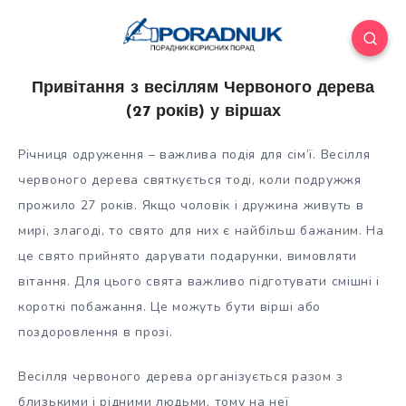
Привітання з весіллям Червоного дерева
(27 років) у віршах
Річниця одруження – важлива подія для сім’ї. Весілля
червоного дерева святкується тоді, коли подружжя
прожило 27 років. Якщо чоловік і дружина живуть в
мирі, злагоді, то свято для них є найбільш бажаним. На
це свято прийнято дарувати подарунки, вимовляти
вітання. Для цього
свята важливо підготувати смішні і
короткі побажання. Це можуть бути вірші або
поздоровлення в прозі.
Весілля червоного дерева організується разом з
близькими і рідними людьми, тому на неї