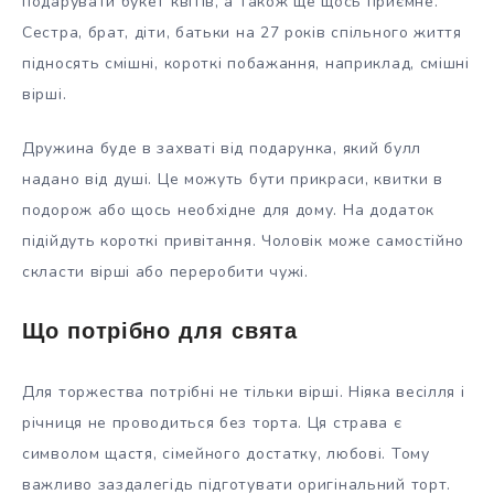
подарувати букет квітів, а також ще щось приємне.
Сестра, брат, діти, батьки на 27 років спільного життя
підносять смішні, короткі побажання, наприклад, смішні
вірші.
Дружина буде в захваті від подарунка, який булл
надано від душі. Це можуть бути прикраси, квитки в
подорож або щось необхідне для дому. На додаток
підійдуть короткі привітання. Чоловік може самостійно
скласти вірші або переробити чужі.
Що потрібно для свята
Для торжества потрібні не тільки вірші. Ніяка весілля і
річниця не проводиться без торта. Ця страва є
символом щастя, сімейного достатку, любові. Тому
важливо заздалегідь підготувати оригінальний торт.