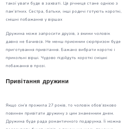
такої уваги буде в захваті. Ця річниця стане однією з
пам’ятних. Сестра, батьки, інші родичі готують короткі,
смішні побажання у віршах
Дружина може запросити друзів, з якими чоловік
давно не бачився. Не менш приємним сюрпризом буде
приготування привітання. Бажано вибрати короткі і
прикольні вірші. Чудово підійдуть короткі смішні
побажання в прозі.
Привітання дружини
Якщо сім’я прожила 27 років, то чоловік обов’язково
повинен привітати дружину з цим знаменним днем.
Дружина буде рада романтичного подарунка. Її можна