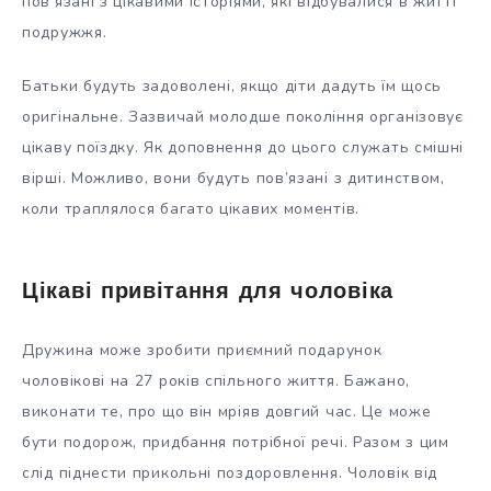
пов’язані з цікавими історіями, які відбувалися в житті
подружжя.
Батьки будуть задоволені, якщо діти дадуть їм щось
оригінальне. Зазвичай молодше покоління організовує
цікаву поїздку. Як доповнення до цього служать смішні
вірші. Можливо, вони будуть пов’язані з дитинством,
коли траплялося багато цікавих моментів.
Цікаві привітання для чоловіка
Дружина може зробити приємний подарунок
чоловікові на 27 років спільного життя. Бажано,
виконати те, про що він мріяв довгий час. Це може
бути подорож, придбання потрібної речі. Разом з цим
слід піднести прикольні поздоровлення. Чоловік від