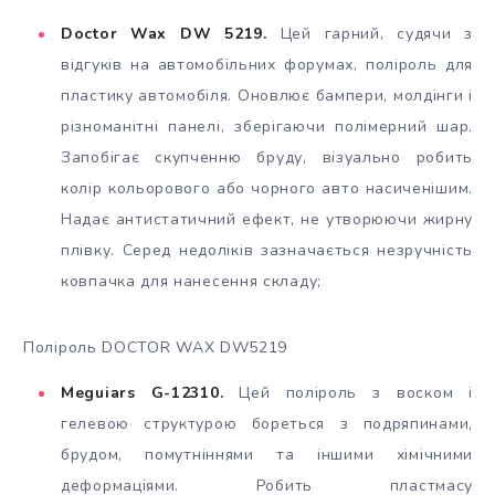
Doctor Wax DW 5219.
Цей гарний, судячи з
відгуків на автомобільних форумах, поліроль для
пластику автомобіля. Оновлює бампери, молдінги і
різноманітні панелі, зберігаючи полімерний шар.
Запобігає скупченню бруду, візуально робить
колір кольорового або чорного авто насиченішим.
Надає антистатичний ефект, не утворюючи жирну
плівку. Серед недоліків зазначається незручність
ковпачка для нанесення складу;
Поліроль DOCTOR WAX DW5219
Meguiars G-12310.
Цей поліроль з воском і
гелевою структурою бореться з подряпинами,
брудом, помутніннями та іншими хімічними
деформаціями. Робить пластмасу