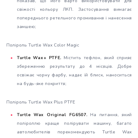
показав, що його варто використовувати для
свіжості кольору ЛКП. Застосування вимагає
попереднього ретельного промивання і нанесення
замшею;
Поліроль Turtle Wax Color Magic
Turtle Wax+ PTFE.
Містить тефлон, який сприяє
збереженню результату до 4 місяців. Добре
освіжає чорну фарбу, надає їй блиск, наноситься
на будь-яке покриття;
Поліроль Turtle Wax Plus PTFE
Turtle Wax Original FG6507.
На питання, який
поліроллю краще полірувати машину, багато
автолюбителів порекомендують Turtle Wax