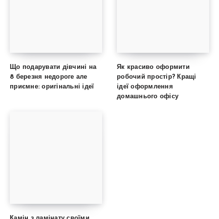
Що подарувати дівчині на
Як красиво оформити
8 березня недороге але
робочий простір? Кращі
приємне: оригінальні ідеї
ідеї оформлення
домашнього офісу
Камін з ламінату своїми