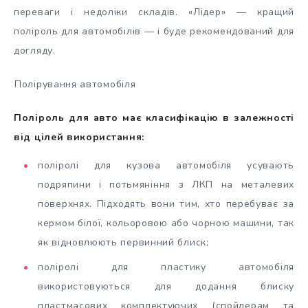
переваги і недоліки складів. «Лідер» — кращий
поліроль для автомобілів — і буде рекомендований для
догляду.
Полірування автомобіля
Поліроль для авто має класифікацію в залежності
від цілей використання:
поліролі для кузова автомобіля усувають
подряпини і потьмяніння з ЛКП на металевих
поверхнях. Підходять вони тим, хто перебуває за
кермом білої, кольоровою або чорною машини, так
як відновлюють первинний блиск;
поліролі для пластику автомобіля
використовуються для додання блиску
пластмасових комплектуючих (спойлерам та