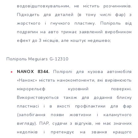
водовідштовхувальним, не містить розчинників.
Підходить для деталей (в тому числі фар) з
жорсткого і гнучкого пластику. Поліроль від
подряпин на авто тримає заявлений виробником
ефект до 3 місяців, але коштує недешево;
Поліроль Meguiars G-12310
NANOX 8344.
Поліролі для кузова автомобіля
«Нанокс» містять нанокомпоненти, які вирівнюють
мікрорельєф кузовний поверхні.
Використовуються також для додання блиску
пластмасі і в якості профілактики для фар
(запобігання появи жовтизни і каламутного
вигляду). ПАР, судячи з відгуків, не має значних
недоліків і претендує на звання кращого