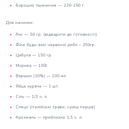
Борошно пшеничне — 230-250 г
Для начинки:
Рис — 50 гр. (відварити до готовності)
Філе будь-якої червоної риби – 250гр.
Цибуля — 150 гр.
Морква — 100г
Вершки (10%) — 100 мл
Яйце куряче — 1 шт.
Сіль — 1/3 ч. л.
Спеції (італійські трави, суміш перців)
Крохмаль — приблизно 1,5 ч. л.