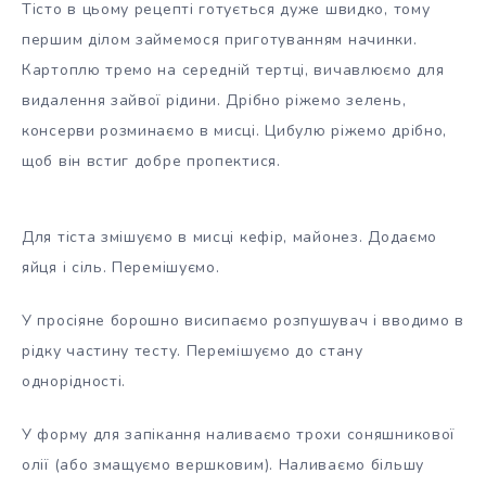
Тісто в цьому рецепті готується дуже швидко, тому
першим ділом займемося приготуванням начинки.
Картоплю тремо на середній тертці, вичавлюємо для
видалення зайвої рідини. Дрібно ріжемо зелень,
консерви розминаємо в мисці. Цибулю ріжемо дрібно,
щоб він встиг добре пропектися.
Для тіста змішуємо в мисці кефір, майонез. Додаємо
яйця і сіль. Перемішуємо.
У просіяне борошно висипаємо розпушувач і вводимо в
рідку частину тесту. Перемішуємо до стану
однорідності.
У форму для запікання наливаємо трохи соняшникової
олії (або змащуємо вершковим). Наливаємо більшу