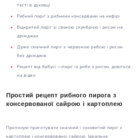
тесті в духовці
Рибний пиріг з рибними консервами на кефірі
Відкритий пиріг зі свіжою скумбрією і рисом на
дріжджах
Дуже смачний пиріг з червоною рибою і рисом
без дріжджів
Рецепт від бабусі —пиріг із риби з рисом, дивіться
на відео
Простий рецепт рибного пирога з
консервованої сайрою і картоплею
Пропоную приготувати смачний і соковитий пиріг з
картоплею і консервованої сайрою. Ідеальне