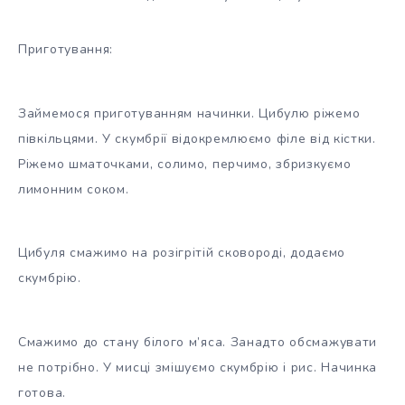
Приготування:
Займемося приготуванням начинки. Цибулю ріжемо
півкільцями. У скумбрії відокремлюємо філе від кістки.
Ріжемо шматочками, солимо, перчимо, збризкуємо
лимонним соком.
Цибуля смажимо на розігрітій сковороді, додаємо
скумбрію.
Смажимо до стану білого м’яса. Занадто обсмажувати
не потрібно. У мисці змішуємо скумбрію і рис. Начинка
готова.