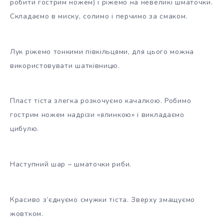
робити гострим ножем) і ріжемо на невеликі шматочки.
Складаємо в миску, солимо і перчимо за смаком.
Лук ріжемо тонкими півкільцями, для цього можна
використовувати шатківницю.
Пласт тіста злегка розкочуємо качалкою. Робимо
гострим ножем надрізи «ялинкою» і викладаємо
цибулю.
Наступний шар – шматочки риби.
Красиво з’єднуємо смужки тіста. Зверху змащуємо
жовтком.