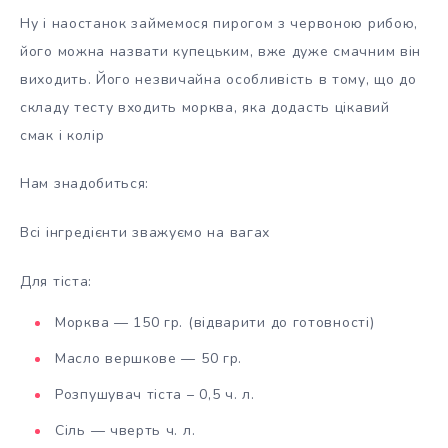
Ну і наостанок займемося пирогом з червоною рибою,
його можна назвати купецьким, вже дуже смачним він
виходить. Його незвичайна особливість в тому, що до
складу тесту входить морква, яка додасть цікавий
смак і колір
Нам знадобиться:
Всі інгредієнти зважуємо на вагах
Для тіста:
Морква — 150 гр. (відварити до готовності)
Масло вершкове — 50 гр.
Розпушувач тіста – 0,5 ч. л.
Сіль — чверть ч. л.