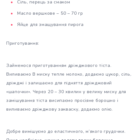
Сіль, перець за смаком
Масло вершкове – 50 – 70 гр
Яйце для змащування пирога
Приготування:
Займемося приготуванням дріжджового тіста.
Виливаємо В миску тепле молоко, додаємо цукор, сіль,
дріжджі і залишаємо для підняття дріжджовий
«шапочки». Через 20 – 30 хвилин у велику миску для
замішування тіста висипаємо просіяне борошно і
виливаємо дріжджову закваску, додаємо олію.
Добре вимішуємо до еластичного, м’якого грудочки.