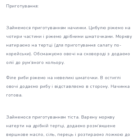
Приготування:
Займемося приготуванням начинки. Цибулю ріжемо на
чотири частини і ріжемо дрібними шматочками. Моркву
натираємо на тертці (для приготування салату по-
корейськи). Обсмажуємо овочі на сковороді з додаємо
олії до рум’яного кольору.
Філе риби ріжемо на невеликі шматочки. В остиглі
овочі додаємо рибу і відставляємо в сторону. Начинка
готова.
Займемося приготуванням тіста. Варену моркву
натерти на дрібній тертці, додаємо розм’якшене
вершкове масло, сіль, перець і розтираємо ложкою до