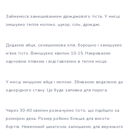
Займемося замешиванием дріжджового тіста. У мисці
змішуємо тепле молоко, цукор, сіль, дріжджі.
Додаємо яйце, соняшникова олія, борошно і замішуємо
м’яке тісто. Вимішуємо хвилин 10-15. Накриваємо
харчовою плівкою і відставляємо в тепле місце.
У мисці змішуємо яйця і молоко. Збиваємо виделкою до
однорідного стану. Це буде заливка для пирога.
Через 30-40 хвилин розкачуємо тісто, що підійшло за
розміром дека. Розмір робимо більше для висоти
бортів. Невеликий шматочок залишаємо для верхнього