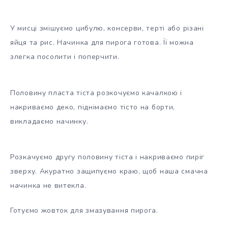
У мисці змішуємо цибулю, консерви, терті або різані
яйця та рис. Начинка для пирога готова. Її можна
злегка посолити і поперчити.
Половину пласта тіста розкочуємо качалкою і
накриваємо деко, піднімаємо тісто на борти,
викладаємо начинку.
Розкачуємо другу половину тіста і накриваємо пиріг
зверху. Акуратно защипуємо краю, щоб наша смачна
начинка не витекла.
Готуємо жовток для змазування пирога.