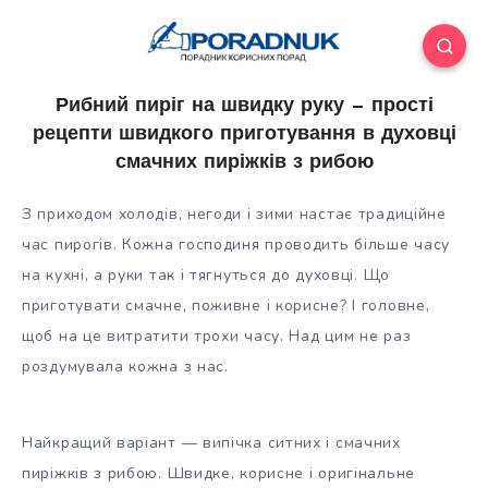
Рибний пиріг на швидку руку — прості
рецепти швидкого приготування в духовці
смачних пиріжків з рибою
З приходом холодів, негоди і зими настає традиційне
час пирогів. Кожна господиня проводить більше часу
на кухні, а руки так і тягнуться до духовці. Що
приготувати смачне, поживне і корисне? І головне,
щоб на це витратити трохи часу. Над цим не раз
роздумувала кожна з нас.
Найкращий варіант — випічка ситних і смачних
пиріжків з рибою. Швидке, корисне і оригінальне