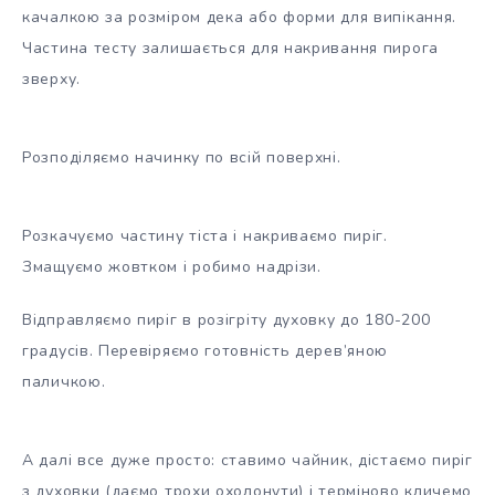
качалкою за розміром дека або форми для випікання.
Частина тесту залишається для накривання пирога
зверху.
Розподіляємо начинку по всій поверхні.
Розкачуємо частину тіста і накриваємо пиріг.
Змащуємо жовтком і робимо надрізи.
Відправляємо пиріг в розігріту духовку до 180-200
градусів. Перевіряємо готовність дерев’яною
паличкою.
А далі все дуже просто: ставимо чайник, дістаємо пиріг
з духовки (даємо трохи охолонути) і терміново кличемо