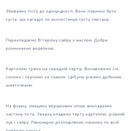
Збиваємо тісто до однорідності. Воно повинно бути
густе, що нагадує по консистенції густу сметану.
Перекладаємо В тарілку сайру з маслом. Добре
розминаємо виделкою.
Картоплю тремо на середній тертці. Вичавлюємо сік,
солимо і перчимо за смаком. Цибулю ріжемо дрібними
шматочками.
На форму, змащену вершковим олією викладаємо
частину тіста. Зверху кладемо терту картоплю, різаний
лук і сайру. Рівномірно розподіляємо начинку по всій
поверхні пирога