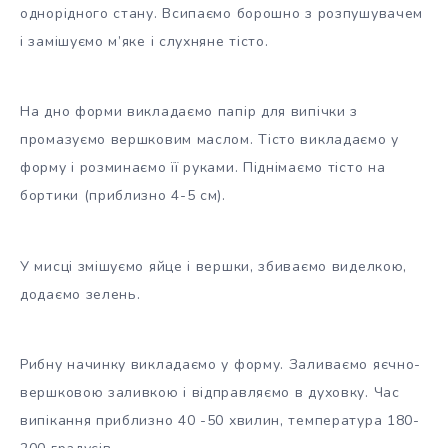
однорідного стану. Всипаємо борошно з розпушувачем
і замішуємо м’яке і слухняне тісто.
На дно форми викладаємо папір для випічки з
промазуємо вершковим маслом. Тісто викладаємо у
форму і розминаємо її руками. Піднімаємо тісто на
бортики (приблизно 4-5 см).
У мисці змішуємо яйце і вершки, збиваємо виделкою,
додаємо зелень.
Рибну начинку викладаємо у форму. Заливаємо яєчно-
вершковою заливкою і відправляємо в духовку. Час
випікання приблизно 40 -50 хвилин, температура 180-