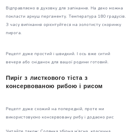
Відправляємо в духовку для запікання. На деко можна
покласти аркуш пергаменту. Температура 180 градусів.
З часу випікання орієнтуйтеся на золотисту скоринку
пирога.
Рецепт дуже простий і швидкий. І ось вже ситий
вечеря або сніданок для вашої родини готовий.
Пиріг з листкового тіста з
консервованою рибою і рисом
Рецепт дуже схожий на попередній, проте ми
використовуємо консервовану рибу і додаємо рис
Читайте також: Солянка збірна м’ясна, класична.