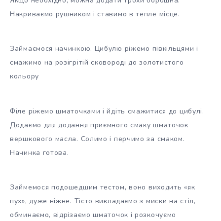
Якщо необхідно, можна додати трохи борошна.
Накриваємо рушником і ставимо в тепле місце.
Займаємося начинкою. Цибулю ріжемо півкільцями і
смажимо на розігрітій сковороді до золотистого
кольору
Філе ріжемо шматочками і йдіть смажитися до цибулі.
Додаємо для додання приємного смаку шматочок
вершкового масла. Солимо і перчимо за смаком.
Начинка готова.
Займемося подошедшим тестом, воно виходить «як
пух», дуже ніжне. Тісто викладаємо з миски на стіл,
обминаємо, відрізаємо шматочок і розкочуємо