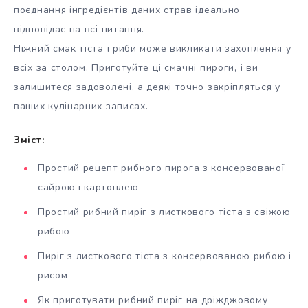
поєднання інгредієнтів даних страв ідеально
відповідає на всі питання.
Ніжний смак тіста і риби може викликати захоплення у
всіх за столом. Приготуйте ці смачні пироги, і ви
залишитеся задоволені, а деякі точно закріпляться у
ваших кулінарних записах.
Зміст:
Простий рецепт рибного пирога з консервованої
сайрою і картоплею
Простий рибний пиріг з листкового тіста з свіжою
рибою
Пиріг з листкового тіста з консервованою рибою і
рисом
Як приготувати рибний пиріг на дріжджовому