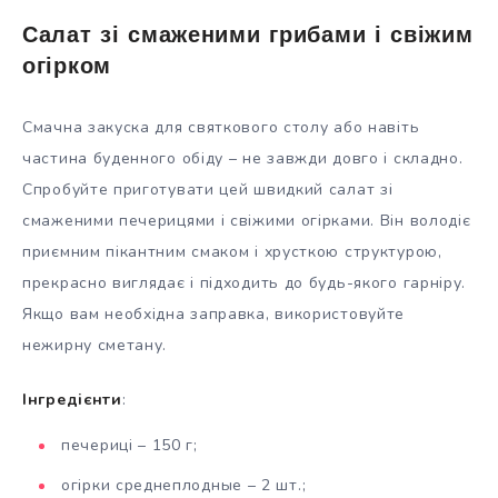
Салат зі смаженими грибами і свіжим
огірком
Смачна закуска для святкового столу або навіть
частина буденного обіду – не завжди довго і складно.
Спробуйте приготувати цей швидкий салат зі
смаженими печерицями і свіжими огірками. Він володіє
приємним пікантним смаком і хрусткою структурою,
прекрасно виглядає і підходить до будь-якого гарніру.
Якщо вам необхідна заправка, використовуйте
нежирну сметану.
Інгредієнти
:
печериці – 150 г;
огірки среднеплодные – 2 шт.;