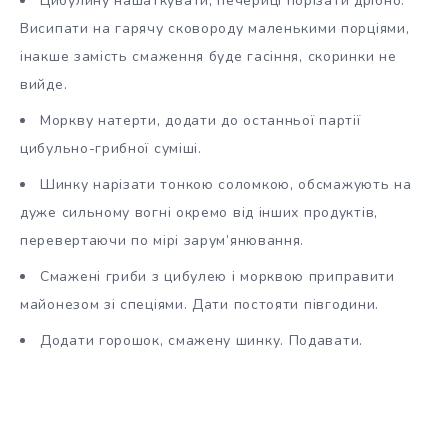
Цибулину нашаткувати, печериці порізати дрібно.
Висипати на гарячу сковороду маленькими порціями,
інакше замість смаження буде гасіння, скоринки не
вийде.
Моркву натерти, додати до останньої партії
цибульно-грибної суміші.
Шинку нарізати тонкою соломкою, обсмажують на
дуже сильному вогні окремо від інших продуктів,
перевертаючи по мірі зарум’янювання.
Смажені гриби з цибулею і морквою приправити
майонезом зі спеціями. Дати постояти півгодини.
Додати горошок, смажену шинку. Подавати.