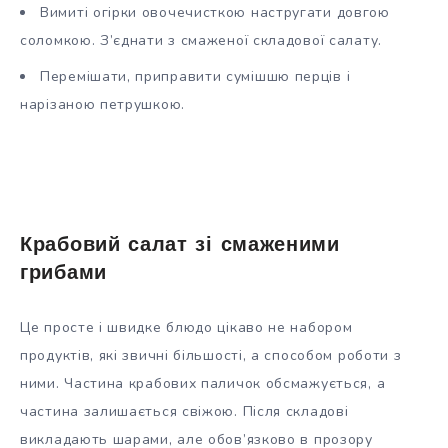
Вимиті огірки овочечисткою настругати довгою
соломкою. З’єднати з смаженої складової салату.
Перемішати, приправити сумішшю перців і
нарізаною петрушкою.
Крабовий салат зі смаженими
грибами
Це просте і швидке блюдо цікаво не набором
продуктів, які звичні більшості, а способом роботи з
ними. Частина крабових паличок обсмажується, а
частина залишається свіжою. Після складові
викладають шарами, але обов’язково в прозору