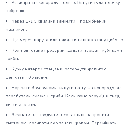
Розжарити сковороду з олією. Кинути туди гілочку
чебрецю.
Через 1-1,5 хвилини замінити її подрібненим
часником.
Ще через пару хвилин додати нашатковану цибулю.
Коли він стане прозорим, додати нарізані кубиками
гриби.
Курку натерти спеціями, обгорнути фольгою.
Запікати 40 хвилин.
Нарізати брусочками, кинути на ту ж сковороду, де
перебували смажені гриби. Коли вона зарум’яниться,
зняти з плити.
З’єднати всі продукти в салатниці, заправити
сметаною, посипати порізаною кропом. Перемішати.