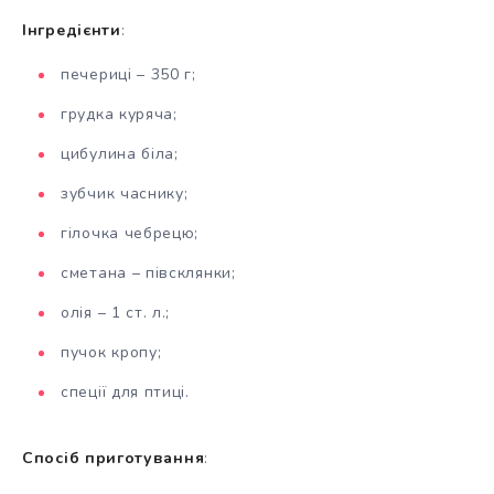
Інгредієнти
:
печериці – 350 г;
грудка куряча;
цибулина біла;
зубчик часнику;
гілочка чебрецю;
сметана – півсклянки;
олія – 1 ст. л.;
пучок кропу;
спеції для птиці.
Спосіб приготування
: