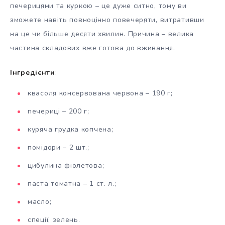
печерицями та куркою – це дуже ситно, тому ви
зможете навіть повноцінно повечеряти, витративши
на це чи більше десяти хвилин. Причина – велика
частина складових вже готова до вживання.
Інгредієнти
:
квасоля консервована червона – 190 г;
печериці – 200 г;
куряча грудка копчена;
помідори – 2 шт.;
цибулина фіолетова;
паста томатна – 1 ст. л.;
масло;
спеції, зелень.