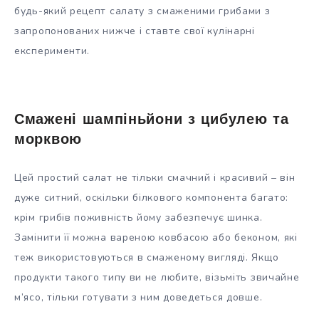
будь-який рецепт салату з смаженими грибами з
запропонованих нижче і ставте свої кулінарні
експерименти.
Смажені шампіньйони з цибулею та
морквою
Цей простий салат не тільки смачний і красивий – він
дуже ситний, оскільки білкового компонента багато:
крім грибів поживність йому забезпечує шинка.
Замінити її можна вареною ковбасою або беконом, які
теж використовуються в смаженому вигляді. Якщо
продукти такого типу ви не любите, візьміть звичайне
м’ясо, тільки готувати з ним доведеться довше.