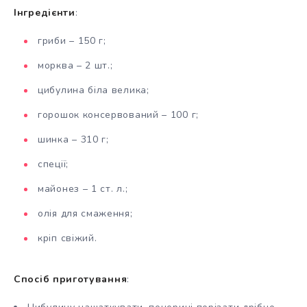
Інгредієнти
:
гриби – 150 г;
морква – 2 шт.;
цибулина біла велика;
горошок консервований – 100 г;
шинка – 310 г;
спеції;
майонез – 1 ст. л.;
олія для смаження;
кріп свіжий.
Спосіб приготування
: