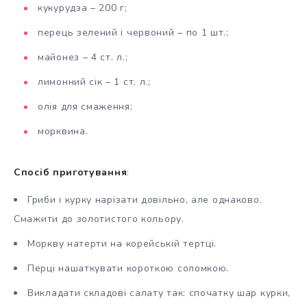
кукурудза – 200 г;
перець зелений і червоний – по 1 шт.;
майонез – 4 ст. л.;
лимонний сік – 1 ст. л.;
олія для смаження;
морквина.
Спосіб приготування
:
Гриби і курку нарізати довільно, але однаково.
Смажити до золотистого кольору.
Моркву натерти на корейській тертці.
Перці нашаткувати короткою соломкою.
Викладати складові салату так: спочатку шар курки,