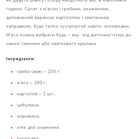
не дадуть шансу голоду наздогнати вас в найближчі
години. Салат з м’ясом і грибами, смаженими,
доповнений вареною картоплею і сметанною
заправкою, буде тепло зустрінутий навіть чоловіками.
М’ясо можна вибрати будь – яку- від дієтичної птиці до
ніжної свинини або святкового кролика.
Інгредієнти
:
гриби свіжі – 230 г;
м’ясо – 200 г;
картопля – 2 шт.;
цибулина;
морквина;
олія для смаження;
приправи;