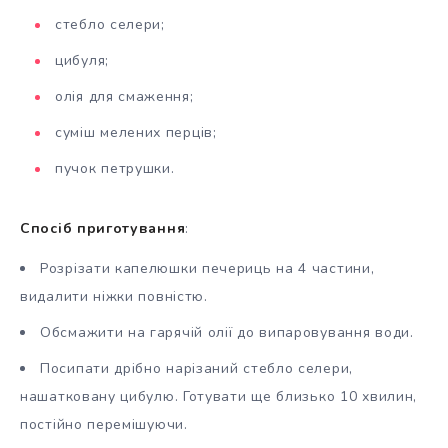
стебло селери;
цибуля;
олія для смаження;
суміш мелених перців;
пучок петрушки.
Спосіб приготування
:
Розрізати капелюшки печериць на 4 частини,
видалити ніжки повністю.
Обсмажити на гарячій олії до випаровування води.
Посипати дрібно нарізаний стебло селери,
нашатковану цибулю. Готувати ще близько 10 хвилин,
постійно перемішуючи.