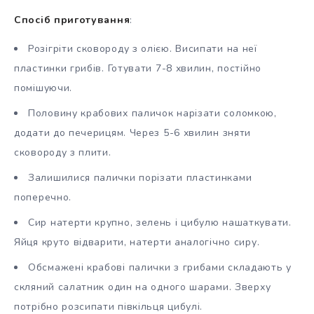
Спосіб приготування
:
Розігріти сковороду з олією. Висипати на неї
пластинки грибів. Готувати 7-8 хвилин, постійно
помішуючи.
Половину крабових паличок нарізати соломкою,
додати до печерицям. Через 5-6 хвилин зняти
сковороду з плити.
Залишилися палички порізати пластинками
поперечно.
Сир натерти крупно, зелень і цибулю нашаткувати.
Яйця круто відварити, натерти аналогічно сиру.
Обсмажені крабові палички з грибами складають у
скляний салатник один на одного шарами. Зверху
потрібно розсипати півкільця цибулі.