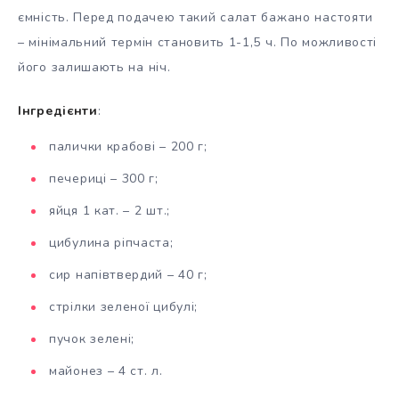
ємність. Перед подачею такий салат бажано настояти
– мінімальний термін становить 1-1,5 ч. По можливості
його залишають на ніч.
Інгредієнти
:
палички крабові – 200 г;
печериці – 300 г;
яйця 1 кат. – 2 шт.;
цибулина ріпчаста;
сир напівтвердий – 40 г;
стрілки зеленої цибулі;
пучок зелені;
майонез – 4 ст. л.