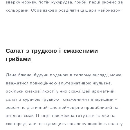
зверху моркву, потім кукурудза, гриби, перці окремо за
кольорами. Обов’язково розділяти ці шари майонезом.
Салат з грудкою і смаженими
грибами
Дане блюдо, будучи поданою в теплому вигляді, може
вважатися повноцінною альтернативою жульєна,
оскільки смакові якості у них схожі. Цей ароматний
салат з курячою грудкою і смаженими печерицями –
зовсім не дієтичний, але неймовірно привабливий на
вигляд і смак. Птицю теж можна готувати тільки на
сковороді, але це підвищить загальну жирність салату.