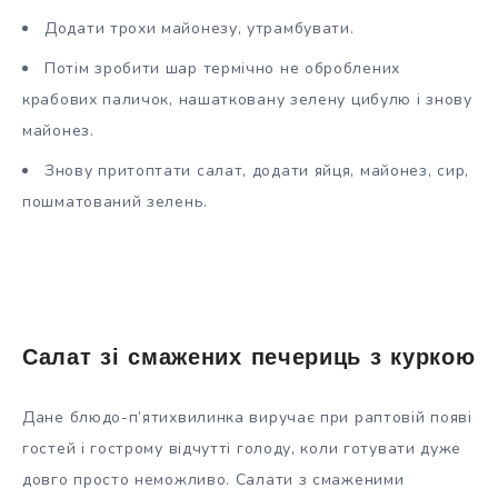
Додати трохи майонезу, утрамбувати.
Потім зробити шар термічно не оброблених
крабових паличок, нашатковану зелену цибулю і знову
майонез.
Знову притоптати салат, додати яйця, майонез, сир,
пошматований зелень.
Салат зі смажених печериць з куркою
Дане блюдо-п’ятихвилинка виручає при раптовій появі
гостей і гострому відчутті голоду, коли готувати дуже
довго просто неможливо. Салати з смаженими