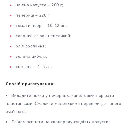
цвітна капуста – 200 г;
печериці – 220 г;
томати черрі – 10-12 шт.;
солоний огірок невеликий;
олія рослинна;
зелена цибуля;
сметана – 1 ст. л.
Спосіб приготування
:
Видалити ніжки у печериць, капелюшки нарізати
пластинками. Смажити маленькими порціями до явного
рум’янцю.
Слідом зсипати на сковороду суцвіття капусти.