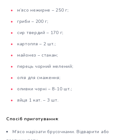
м’ясо нежирне – 250 г;
гриби – 200 г;
сир твердий – 170 г;
картопля – 2 шт.;
майонез – стакан;
перець чорний мелений;
олія для смаження;
оливки чорні – 8-10 шт.;
яйця 1 кат. – 3 шт.
Спосіб приготування
:
М’ясо нарізати брусочками. Відварити або