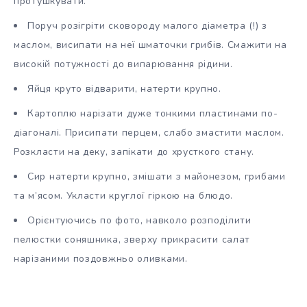
протушкувати.
Поруч розігріти сковороду малого діаметра (!) з
маслом, висипати на неї шматочки грибів. Смажити на
високій потужності до випарювання рідини.
Яйця круто відварити, натерти крупно.
Картоплю нарізати дуже тонкими пластинами по-
діагоналі. Присипати перцем, слабо змастити маслом.
Розкласти на деку, запікати до хрусткого стану.
Сир натерти крупно, змішати з майонезом, грибами
та м’ясом. Укласти круглої гіркою на блюдо.
Орієнтуючись по фото, навколо розподілити
пелюстки соняшника, зверху прикрасити салат
нарізаними поздовжньо оливками.