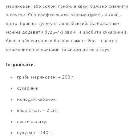
мариновані або солоні гриби, а свіжі бажано смажити
з соусом. Сир професіонали рекомендують м’який –
фета, бринза, сулугуні, адигейський. За бажанням
можна додавати будь-які овочі, а зробити сухарики з
білого або житнього батона самостійно – салат зі
смаженими печерицями та сиром це не зіпсує.
Інгредієнти
:
гриби мариновані – 200 г;
сухарики;
молодий кабачок;
яйця 1 кат. – 2 шт.;
листя салату;
сулугуні – 140 г;