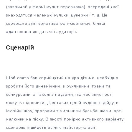
(зазвичай у формі мульт персонажа), всередині якої
знаходяться маленькі кульки, цукерки і т. д. Це
своєрідна альтернатива кулі-сюрпризу, більш
адаптована до дитячої аудиторії.
Сценарій
Щоб свято був сприйнятий на ура дітьми, необхідно
зробити його динамічним, з рухливими іграми та
конкурсами, а також з паузами, під час яких гості
можуть відпочити. Для таких цілей чудово підійдуть
ілюзійні шоу, програми з мильними бульбашками, арт-
малюнки на піску. В якості помірно активного варіанту
сценарію підійдуть всілякі майстер-класи