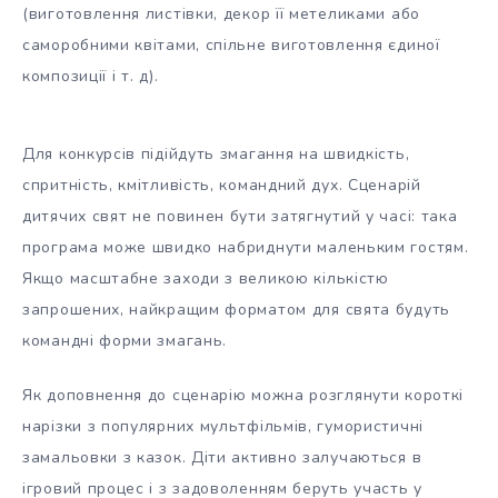
(виготовлення листівки, декор її метеликами або
саморобними квітами, спільне виготовлення єдиної
композиції і т. д).
Для конкурсів підійдуть змагання на швидкість,
спритність, кмітливість, командний дух. Сценарій
дитячих свят не повинен бути затягнутий у часі: така
програма може швидко набриднути маленьким гостям.
Якщо масштабне заходи з великою кількістю
запрошених, найкращим форматом для свята будуть
командні форми змагань.
Як доповнення до сценарію можна розглянути короткі
нарізки з популярних мультфільмів, гумористичні
замальовки з казок. Діти активно залучаються в
ігровий процес і з задоволенням беруть участь у