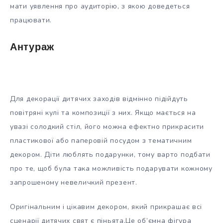
мати уявлення про аудиторію, з якою доведеться
працювати.
Антураж
Для декорації дитячих заходів відмінно підійдуть
повітряні кулі та композиції з них. Якщо мається на
увазі солодкий стіл, його можна ефектно прикрасити
пластикової або паперовій посудом з тематичним
декором. Діти люблять подарунки, тому варто подбати
про те, щоб була така можливість подарувати кожному
запрошеному невеличкий презент.
Оригінальним і цікавим декором, який прикрашає всі
сценарії дитячих свят є піньята.Це об’ємна фігура