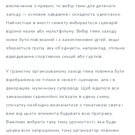
виключення з правил, то вибір теми для дитячого
заходу — основне завдання і складність одночасно.
Найчастіше в якості сюжету вибирається сценарій
відомої казки або мультфільму. Вибір теми заходу
може бути пов’язаний і з захопленнями дітей, якщо
збирається група, яку об’єднують, наприклад, спільне
відвідування спортивних секцій або гуртків.
У грамотно організованому заході тема повинна бути
відображена не тільки в сюжеті сценарію, але і в
декораціях, музичному супроводі. Щоб вдалося все
замальовки гармонійно зв’язати в єдину схему,
спочатку необхідно визначитися з тематикою свята і
вже від цього елемента будувати всю програму.
Важливо вибрати таку тему урочистості, яка буде
цікава всім запрошеним, тому організатор повинен