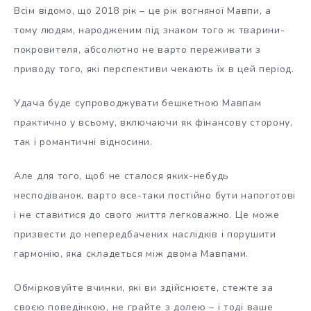
Всім відомо, що 2018 рік – це рік вогняної Мавпи, а
тому людям, народженим під знаком того ж тварини-
покровителя, абсолютно не варто переживати з
приводу того, які перспективи чекають їх в цей період.
Удача буде супроводжувати бешкетною Мавпам
практично у всьому, включаючи як фінансову сторону,
так і романтичні відносини.
Але для того, щоб не сталося яких-небудь
несподіванок, варто все-таки постійно бути напоготові
і не ставитися до свого життя легковажно. Це може
призвести до непередбачених наслідків і порушити
гармонію, яка складеться між двома Мавпами.
Обмірковуйте вчинки, які ви здійснюєте, стежте за
своєю поведінкою, не грайте з долею – і тоді ваше