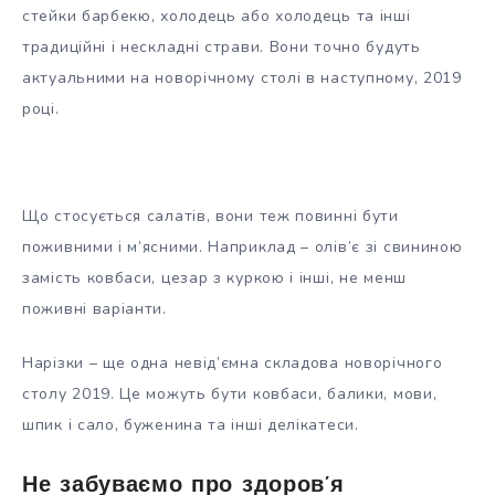
стейки барбекю, холодець або холодець та інші
традиційні і нескладні страви. Вони точно будуть
актуальними на новорічному столі в наступному, 2019
році.
Що стосується салатів, вони теж повинні бути
поживними і м’ясними. Наприклад – олів’є зі свининою
замість ковбаси, цезар з куркою і інші, не менш
поживні варіанти.
Нарізки – ще одна невід’ємна складова новорічного
столу 2019. Це можуть бути ковбаси, балики, мови,
шпик і сало, буженина та інші делікатеси.
Не забуваємо про здоров’я