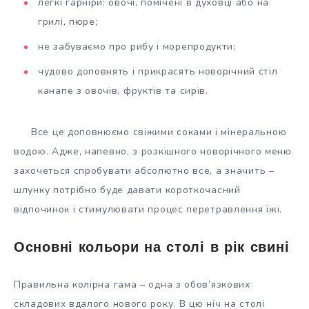
легкі гарніри: овочі, помічені в духовці або на
грилі, пюре;
не забуваємо про рибу і морепродукти;
чудово доповнять і прикрасять новорічний стіл
канапе з овочів, фруктів та сирів.
Все це доповнюємо свіжими соками і мінеральною
водою. Адже, напевно, з розкішного новорічного меню
захочеться спробувати абсолютно все, а значить –
шлунку потрібно буде давати короткочасний
відпочинок і стимулювати процес перетравлення їжі.
Основні кольори на столі в рік
свині
Правильна колірна гама – одна з обов’язкових
складових вдалого нового року. В цю ніч на столі