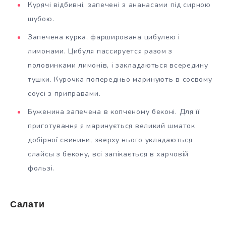
Курячі відбивні, запечені з ананасами під сирною
шубою.
Запечена курка, фарширована цибулею і
лимонами. Цибуля пассируется разом з
половинками лимонів, і закладаються всередину
тушки. Курочка попередньо маринують в соєвому
соусі з приправами.
Буженина запечена в копченому беконі. Для її
приготування я маринується великий шматок
добірної свинини, зверху нього укладаються
слайсы з бекону, всі запікається в харчовій
фользі.
Салати