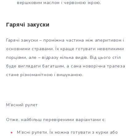
вершковим маслом і червоною ікрою.
Гарячі закуски
Гарячі закуски – проміжна частина між аперитивом і
основними стравами. Їх краще готувати невеликими
порціями, але – відразу кілька видів. Від цього стіл
буде виглядати багатшим, а сама новорічна трапеза
стане різноманітною і вишуканою.
М’ясний рулет
Отже, найбільш перевіреними варіантами є:
М’ясні рулети. Їх можна готувати з курки або