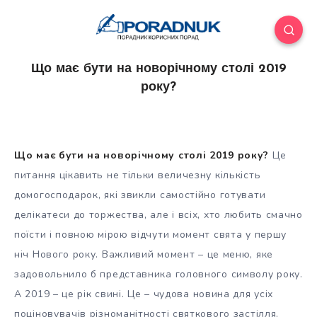
Що має бути на новорічному столі 2019
року?
Що має бути на новорічному столі 2019 року?
Це
питання цікавить не тільки величезну кількість
домогосподарок, які звикли самостійно готувати
делікатеси до торжества, але і всіх, хто любить смачно
поїсти і повною мірою відчути момент свята у першу
ніч Нового року. Важливий
момент – це меню, яке
задовольнило б представника головного символу року.
А 2019 – це рік
свині
. Це – чудова новина для усіх
поціновувачів різноманітності святкового застілля.