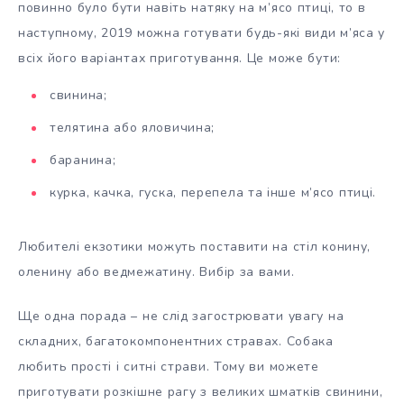
повинно було бути навіть натяку на м’ясо птиці, то в
наступному, 2019 можна готувати будь-які види м’яса у
всіх його варіантах приготування. Це може бути:
свинина;
телятина або яловичина;
баранина;
курка, качка, гуска, перепела та інше м’ясо птиці.
Любителі екзотики можуть поставити на стіл конину,
оленину або ведмежатину. Вибір за вами.
Ще одна порада – не слід загострювати увагу на
складних, багатокомпонентних стравах. Собака
любить прості і ситні страви. Тому ви можете
приготувати розкішне рагу з великих шматків свинини,