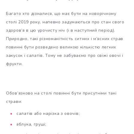
Багато хто дізналися, що має бути на новорічному
столі 2019 року, напевно задумаються про стан свого
здоров’я в цю урочисту ніч (і в наступний період).
Природно, такі різноманітність ситних і м’ясних страв
повинні бути розведено великою кількістю легких
закусок і салатів. Тому не забуваємо про свіжі овочі і
фрукти.
Обов’язково на столі повинні бути присутніми такі
страви:
салатів або нарізка з овочів;
яблука, груші;