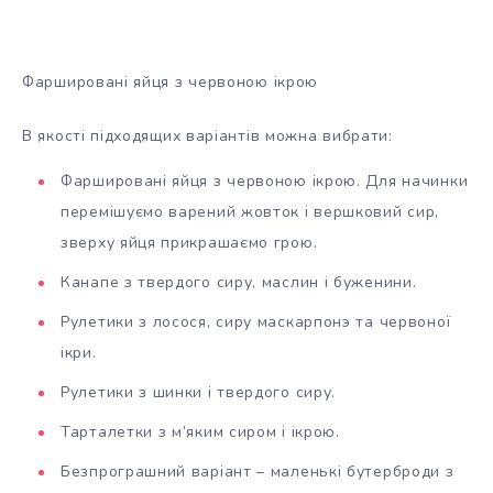
Фаршировані яйця з червоною ікрою
В якості підходящих варіантів можна вибрати:
Фаршировані яйця з червоною ікрою. Для начинки
перемішуємо варений жовток і вершковий сир,
зверху яйця прикрашаємо грою.
Канапе з твердого сиру, маслин і буженини.
Рулетики з лосося, сиру маскарпонэ та червоної
ікри.
Рулетики з шинки і твердого сиру.
Тарталетки з м’яким сиром і ікрою.
Безпрограшний варіант – маленькі бутерброди з