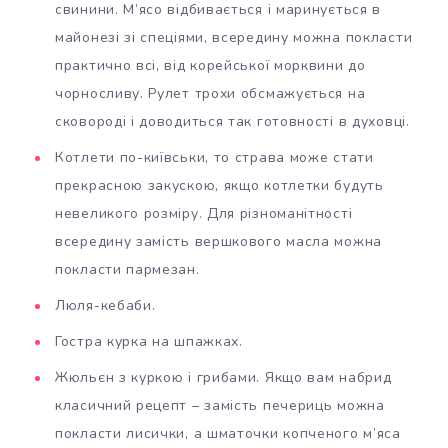
свинини. М’ясо відбивається і маринується в
майонезі зі спеціями, всередину можна покласти
практично всі, від корейської морквини до
чорносливу. Рулет трохи обсмажується на
сковороді і доводиться так готовності в духовці.
Котлети по-київськи, то страва може стати
прекрасною закускою, якщо котлетки будуть
невеликого розміру. Для різноманітності
всередину замість вершкового масла можна
покласти пармезан.
Люля-кебаби.
Гостра курка на шпажках.
Жюльєн з куркою і грибами. Якщо вам набрид
класичний рецепт – замість печериць можна
покласти лисички, а шматочки копченого м’яса