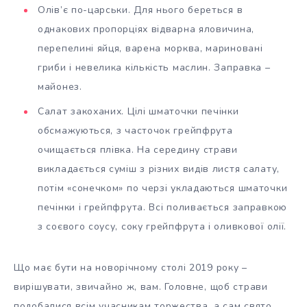
Олів’є по-царськи. Для нього береться в
однакових пропорціях відварна яловичина,
перепелині яйця, варена морква, мариновані
гриби і невелика кількість маслин. Заправка –
майонез.
Салат закоханих. Цілі шматочки печінки
обсмажуються, з часточок грейпфрута
очищається плівка. На середину страви
викладається суміш з різних видів листя салату,
потім «сонечком» по черзі укладаються шматочки
печінки і грейпфрута. Всі поливається заправкою
з соєвого соусу, соку грейпфрута і оливкової олії.
Що має бути на новорічному столі 2019 року –
вирішувати, звичайно ж, вам. Головне, щоб страви
подобалися всім учасникам торжества, а сам свято