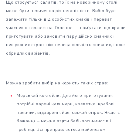
Що стосується салатів, то їх на новорічному столі
може бути величезна різноманітність. Вибір буде
залежати тільки від особистих смаків і переваг
учасників торжества. Головне — пам’ятати, що краще
приготувати або замовити пару дійсно смачних і
вишуканих страв, ніж велика кількість звичних, і вже
обридлих варіантів.
Можна зробити вибір на користь таких страв:
Морський коктейль. Для його приготування
потрібні варені кальмари, креветки, крабові
палички, відварені яйця, свіжий огірок. Якщо є
бажання – можна взяти бебі-восьминогів і
гребінці. Всі приправляється майонезом.