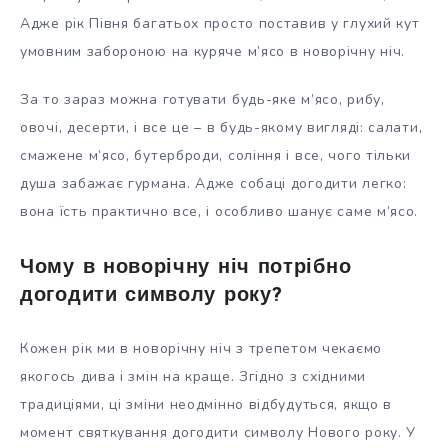
Адже рік Півня багатьох просто поставив у глухий кут
умовним забороною на куряче м’ясо в новорічну ніч.
За то зараз можна готувати будь-яке м’ясо, рибу,
овочі, десерти, і все це – в будь-якому вигляді: салати,
смажене м’ясо, бутерброди, соління і все, чого тільки
душа забажає гурмана. Адже собаці догодити легко:
вона їсть практично все, і особливо шанує саме м’ясо.
Чому в новорічну ніч потрібно
догодити символу року?
Кожен рік ми в новорічну ніч з трепетом чекаємо
якогось дива і змін на краще. Згідно з східними
традиціями, ці зміни неодмінно відбудуться, якщо в
момент святкування догодити символу Нового року. У