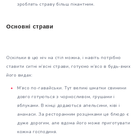
зроблять страву більш пікантним.
Основні страви
Оскільки в цю ніч на стіл можна, і навіть потрібно
ставити ситні м’ясні страви, готуємо м’ясо в будь-яких
його видах:
М’ясо по-гавайськи. Тут великі шматки свинини
довго готуються з чорносливом, грушами і
яблуками. В кінці додаються апельсини, ківі і
ананаси. За ресторанним розцінками це блюдо є
дуже дорогим, але вдома його може приготувати
кожна господиня.