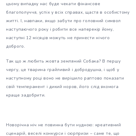
цьому випадку нас буде чекати фінансове
благополуччя, успіх у всіх справах, щастя в особистому
житті. І, навпаки, якщо забути про головний символ
наступаючого року і робити все наперекір йому,
наступні 12 місяців можуть не принести нічого
доброго.
Так що ж любить жовта земляний Собака? В першу
чергу, це тварина грайливий і добродушна, і щоб у
наступному році воно не вирішило раптово показати
свій темперамент і дикий норов, його слід якомога
краще задобрити.
Новорічна ніч не повинна бути нудною: креативний
сценарій, веселі конкурси і сюрпризи – саме те, що