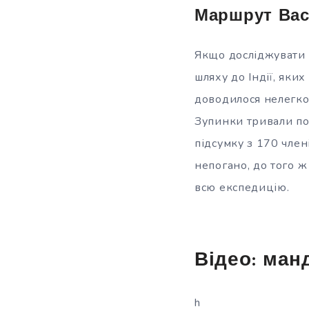
Маршрут Васк
Якщо досліджувати п
шляху до Індії, яки
доводилося нелегко:
Зупинки тривали по 
підсумку з 170 член
непогано, до того ж
всю експедицію.
Відео: ман
h