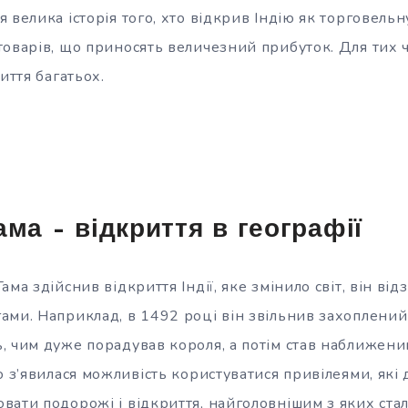
 велика історія того, хто відкрив Індію як торговельн
оварів, що приносять величезний прибуток. Для тих ч
иття багатьох.
ама – відкриття в географії
ма здійснив відкриття Індії, яке змінило світ, він від
ами. Наприклад, в 1492 році він звільнив захоплен
, чим дуже порадував короля, а потім став наближен
о з’явилася можливість користуватися привілеями, які
вати подорожі і відкриття, найголовнішим з яких ста