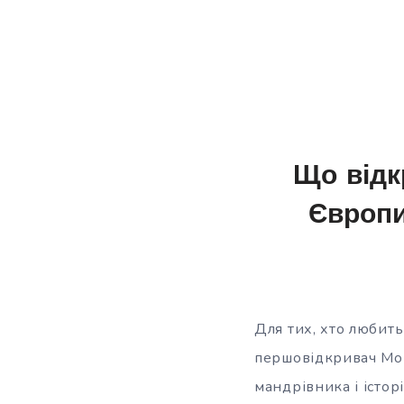
Що відк
Європи
Для тих, хто любить
першовідкривач Мор
мандрівника і істор