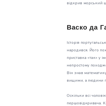
відкрив
морський ш
Васко да Г
Історія португальсь
народився. Його по
приставка «так» у і
непростому походже
Він знав математику
вищими, а людини п
Оскільки всі чолові
першовідкривача. К