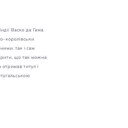
ндії Васко да Гама.
по-королівськи
ними, так і сам
ірити, що так можна
а отримав титул і
ртугальською