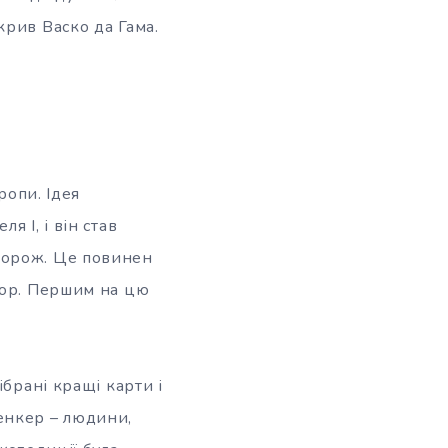
крив Васко да Гама.
ропи. Ідея
 I, і він став
дорож. Це повинен
тор. Першим на цю
ібрані кращі карти і
енкер – людини,