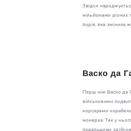
Звідси народжується
мільйонами різних т
подія, яка змінила ж
Васко да Г
Перш ніж Васко да Га
військовими подвиг
корсарами корабель
монарха. Так у ньог
подальшому здійсню