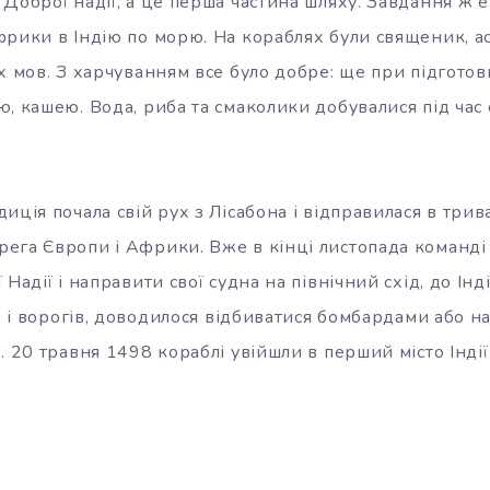
Доброї надії, а це перша частина шляху. Завдання ж е
рики в Індію по морю. На кораблях були священик, ас
х мов. З харчуванням все було добре: ще при підготов
, кашею. Вода, риба та смаколики добувалися під час 
иція почала свій рух з Лісабона і відправилася в три
ега Європи і Африки. Вже в кінці листопада команді
Надії і направити свої судна на північний схід, до Інд
в, і ворогів, доводилося відбиватися бомбардами або н
. 20 травня 1498 кораблі увійшли в перший місто Індії 