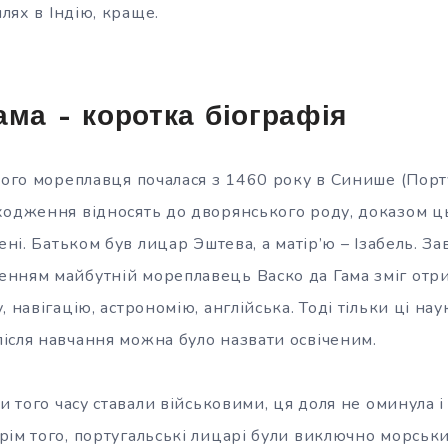
лях в Індію, краще.
ама – коротка біографія
кого мореплавця почалася з 1460 року в Синише (Португ
ходження відносять до дворянського роду, доказом ц
мені. Батьком був лицар Эштева, а матір’ю – Ізабель. З
нням майбутній мореплавець Васко да Гама зміг отрим
, навігацію, астрономію, англійська. Тоді тільки ці на
ісля навчання можна було назвати освіченим.
ки того часу ставали військовими, ця доля не оминула 
рім того, португальські лицарі були виключно морськ