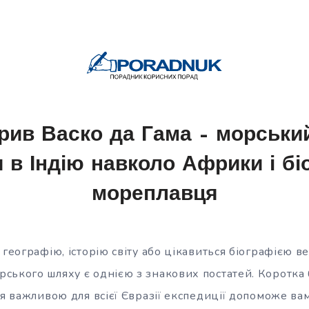
рив Васко да Гама – морськи
 в Індію навколо Африки і бі
мореплавця
 географію, історію світу або цікавиться біографією 
ського шляху є однією з знакових постатей. Коротка 
ія важливою для всієї Євразії експедиції допоможе вам