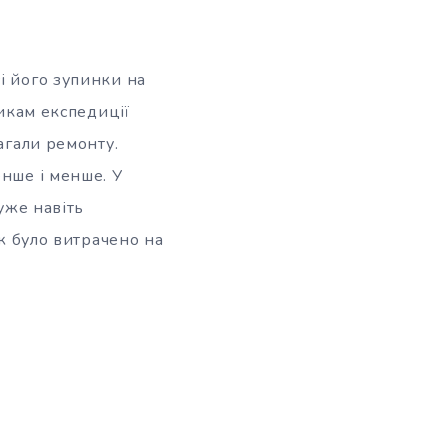
і його зупинки на
никам експедиції
агали ремонту.
енше і менше. У
уже навіть
іж було витрачено на