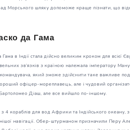
клад Морського шляху допоможе краще пізнати, що від
аско да Гама
 Гама в Індії стала дійсно великим кроком для всієї Єв
ельних зв’язків з країною належала імператору Мануеля
командувача, який зможе здійснити таке важливе по
 хороший офіцер-мореплавець, але і чудовий організа
Бартоломео Діаш, але все вийшло по-іншому.
з 4 кораблів для вод Африки та Індійського океану, з
нішої навігації. Обер-штурманом призначили Перу Ал