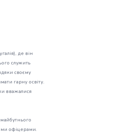
алія), де він
ього служить
авдяки своєму
ати гарну освіту.
уки вважалися
і майбутнього
ими офіцерами.