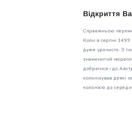
Відкриття В
Справжньою перемого
Коли в серпні 1499 
дуже урочисто. З ти
знаменитий мореплав
добратися і до Авст
колонізував деякі 
колонією до середин