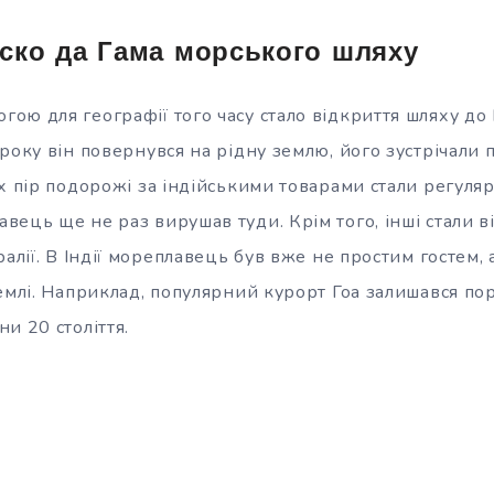
аско да Гама морського шляху
ю для географії того часу стало відкриття шляху до І
року він повернувся на рідну землю, його зустрічали 
х пір подорожі за індійськими товарами стали регуляр
ець ще не раз вирушав туди. Крім того, інші стали в
ралії. В Індії мореплавець був вже не простим гостем, 
землі. Наприклад, популярний курорт Гоа залишався по
и 20 століття.