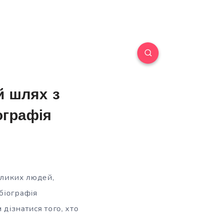
й шлях з
ографія
великих людей,
біографія
 дізнатися того, хто