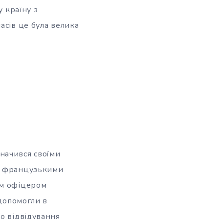
у країну з
асів це була велика
значився своїми
ий французькими
им офіцером
 допомогли в
ло відвідування