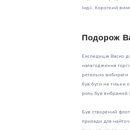
Індії. Короткий ви
Подорож В
Експедиція Васко да
налагодження торгів
ретельно вибирати 
був бути не тільки
роль був вибраний 
Був створений флот 
прилади для найточ