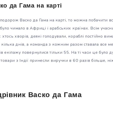
о да Гама на карті
одорож Васко да Гама на карті, то можна побачити вс
х було чимало в Африці і арабських країнах. Всім учас
 хтось хворів, деякі голодували, кораблі постійно вим
кілька днів, а команда з кожним разом ставала все м
ів екіпажу повернулися тільки 55. На ті часи це було д
 товари з Індії принесли виручки в 60 разів більше, н
дрівник Васко да Гама