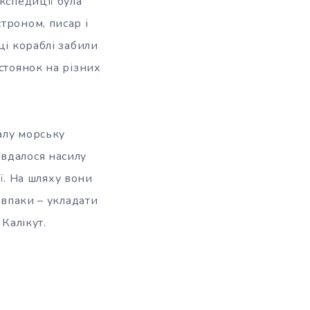
кспедиції була
троном, писар і
ці кораблі забили
стоянок на різних
валу морську
 вдалося насилу
ії. На шляху вони
авпаки – укладати
Калікут.