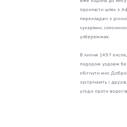
вже ходила до мису 
прокласти шлях з Аф
перекладачі з різни
сухарями, солониною
узбережжях.
8 липня 1497 експед
подорож уздовж бер
обігнути мис Доброї 
зустрічають і друзі
угоди проти ворогів