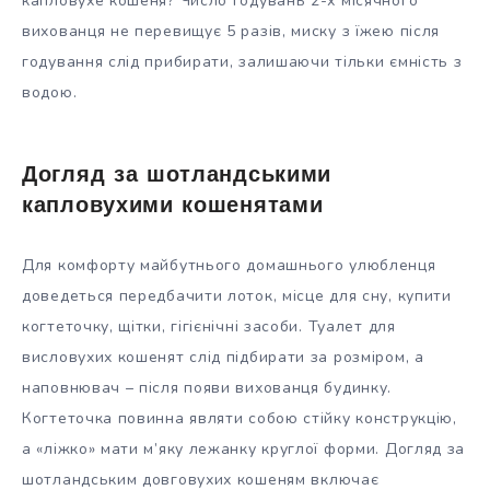
капловухе кошеня? Число годувань 2-х місячного
вихованця не перевищує 5 разів, миску з їжею після
годування слід прибирати, залишаючи тільки ємність з
водою.
Догляд за шотландськими
капловухими кошенятами
Для комфорту майбутнього домашнього улюбленця
доведеться передбачити лоток, місце для сну, купити
когтеточку, щітки, гігієнічні засоби. Туалет для
висловухих кошенят слід підбирати за розміром, а
наповнювач – після появи вихованця будинку.
Когтеточка повинна являти собою стійку конструкцію,
а «ліжко» мати м’яку лежанку круглої форми. Догляд за
шотландським довговухих кошеням включає