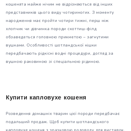
кошенята майже нічим не відрізняються від інших
представників цього виду чотириногих. З моменту
народження має пройти чотири тижні, перш ніж
хлопчик чи дівчинка породи скоттиш-філд
обзаведеться головною прикметою – загнутими
вушками. Особливості шотландської кішки
передбачають рідкісні водні процедури, догляд за
вушною раковиною зі спеціальною рідиною.
Купити капловухе кошеня
Розведення домашніх тварин цієї породи передбачає
подальший продаж. Щоб купити шотландського
капловухе кошеня з зразковою родоводу для виставок,