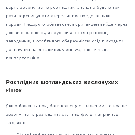
варто звернутися в розплідник, але ціна буде в три
рази перевищувати «пересічних» представників
породи. Недорого обзавестися британцем вийде через
дошки оголошень, де зустрічаються пропозиції
заводчиків, з особливою обережністю слід підходити
до покупки на «пташиному ринку», навіть якщо
привертає ціна.
Розплідник шотландських висловухих
кішок
Якщо бажання придбати кошеня є зваженим, то краще
звернутися в розплідник скоттиш фолд, наприклад
такі, як ці: