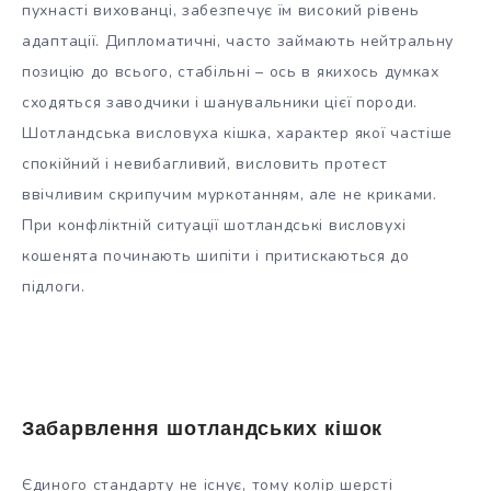
пухнасті вихованці, забезпечує їм високий рівень
адаптації. Дипломатичні, часто займають нейтральну
позицію до всього, стабільні – ось в якихось думках
сходяться заводчики і шанувальники цієї породи.
Шотландська висловуха кішка, характер якої частіше
спокійний і невибагливий, висловить протест
ввічливим скрипучим муркотанням, але не криками.
При конфліктній ситуації шотландські висловухі
кошенята починають шипіти і притискаються до
підлоги.
Забарвлення шотландських кішок
Єдиного стандарту не існує, тому колір шерсті