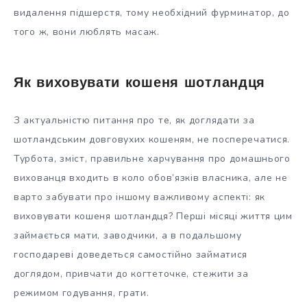
видалення підшерстя, тому необхідний фурминатор, до
того ж, вони люблять масаж.
Як виховувати кошеня шотландця
З актуальністю питання про те, як доглядати за
шотландським довговухих кошеням, не посперечатися.
Турбота, зміст, правильне харчування про домашнього
вихованця входить в коло обов’язків власника, але не
варто забувати про іншому важливому аспекті: як
виховувати кошеня шотландця? Перші місяці життя цим
займається мати, заводчики, а в подальшому
господареві доведеться самостійно займатися
доглядом, привчати до когтеточке, стежити за
режимом годування, грати.