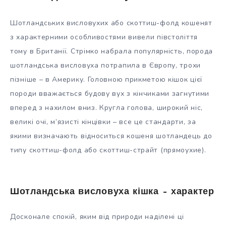
Шотландських висловухих або скоттиш-фолд кошенят
з характерними особливостями вивели півстоліття
тому в Британії. Стрімко набрала популярність, порода
шотландська висловуха потрапила в Європу, трохи
пізніше – в Америку. Головною прикметою кішок цієї
породи вважається будову вух з кінчиками загнутими
вперед з нахилом вниз. Кругла голова, широкий ніс,
великі очі, м’язисті кінцівки – все це стандарти, за
якими визначають відноситься кошеня шотландець до
типу скоттиш-фолд або скоттиш-страйт (прямоухие).
Шотландська висловуха кішка – характер
Досконале спокій, яким від природи наділені ці