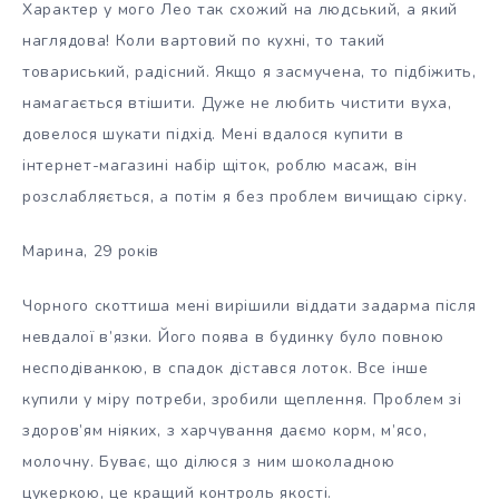
Характер у мого Лео так схожий на людський, а який
наглядова! Коли вартовий по кухні, то такий
товариський, радісний. Якщо я засмучена, то підбіжить,
намагається втішити. Дуже не любить чистити вуха,
довелося шукати підхід. Мені вдалося купити в
інтернет-магазині набір щіток, роблю масаж, він
розслабляється, а потім я без проблем вичищаю сірку.
Марина, 29 років
Чорного скоттиша мені вирішили віддати задарма після
невдалої в’язки. Його поява в будинку було повною
несподіванкою, в спадок дістався лоток. Все інше
купили у міру потреби, зробили щеплення. Проблем зі
здоров’ям ніяких, з харчування даємо корм, м’ясо,
молочну. Буває, що ділюся з ним шоколадною
цукеркою, це кращий контроль якості.