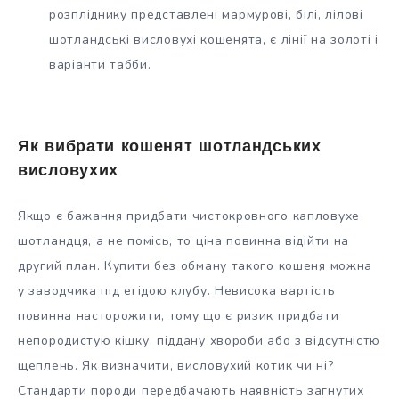
розпліднику представлені мармурові, білі, лілові
шотландські висловухі кошенята, є лінії на золоті і
варіанти табби.
Як вибрати кошенят шотландських
висловухих
Якщо є бажання придбати чистокровного капловухе
шотландця, а не помісь, то ціна повинна відійти на
другий план. Купити без обману такого кошеня можна
у заводчика під егідою клубу. Невисока вартість
повинна насторожити, тому що є ризик придбати
непородистую кішку, піддану хвороби або з відсутністю
щеплень. Як визначити, висловухий котик чи ні?
Стандарти породи передбачають наявність загнутих