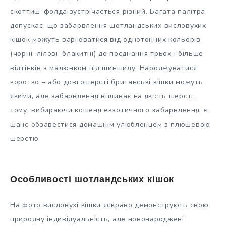
скоттиш-фолда зустрічається різний. Багата палітра
допускає, що забарвлення шотландських висловухих
кішок можуть варіюватися від однотонних кольорів
(чорні, лілові, блакитні) до поєднання трьох і більше
відтінків з малюнком під шиншилу. Народжуватися
коротко – або довгошерсті британські кішки можуть
якими, але забарвлення впливає на якість шерсті,
тому, вибираючи кошеня екзотичного забарвлення, є
шанс обзавестися домашнім улюбленцем з плюшевою
шерстю.
Особливості шотландських кішок
На фото висловухі кішки яскраво демонструють свою
природну індивідуальність, але новонароджені