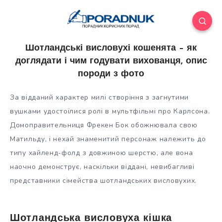
Шотландські висловухі кошенята – як
доглядати і чим годувати вихованця, опис
породи з фото
За відданий характер милі створіння з загнутими
вушками удостоїлися ролі в мультфільмі про Карлсона.
Домоправительниця Фрекен Бок обожнювала свою
Матильду, і нехай знаменитий персонаж належить до
типу хайленд-фолд з довжиною шерстю, але вона
наочно демонструє,
наскільки віддані, невибагливі
представники сімейства шотландських висловухих.
Шотландська висловуха кішка