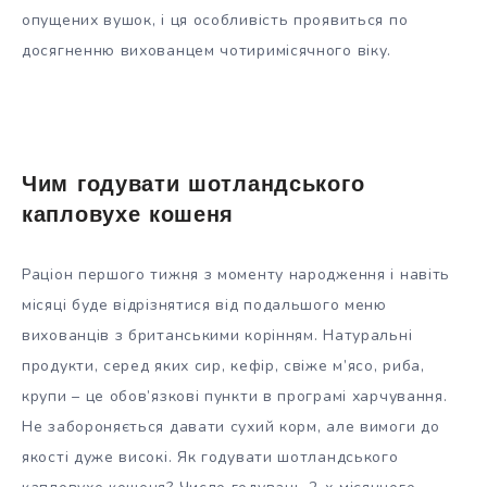
опущених вушок, і ця особливість проявиться по
досягненню вихованцем чотиримісячного віку.
Чим годувати шотландського
капловухе кошеня
Раціон першого тижня з моменту народження і навіть
місяці буде відрізнятися від подальшого меню
вихованців з британськими корінням. Натуральні
продукти, серед яких сир, кефір, свіже м’ясо, риба,
крупи – це обов’язкові пункти в програмі харчування.
Не забороняється давати сухий корм, але вимоги до
якості дуже високі. Як годувати шотландського