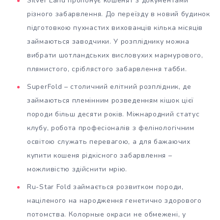
Silver Land пропонує кошенят з документами
різного забарвлення. До переїзду в новий будинок
підготовкою пухнастих вихованців кілька місяців
займаються заводчики. У розпліднику можна
вибрати шотландських висловухих мармурового,
плямистого, сріблястого забарвлення табби.
SuperFold – столичний елітний розплідник, де
займаються племінним розведенням кішок цієї
породи більш десяти років. Міжнародний статус
клубу, робота професіоналів з фелінологічним
освітою служать перевагою, а для бажаючих
купити кошеня рідкісного забарвлення –
можливістю здійснити мрію.
Ru-Star Fold займається розвитком породи,
націленого на народження генетично здорового
потомства. Колорные окраси не обмежені, у